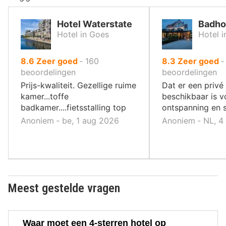
Hotel Waterstate
Badho
Hotel in Goes
Hotel 
uit
uit
8.6
Zeer goed
‐
160
8.3
Zeer goed
10
10
beoordelingen
beoordelingen
,
,
Prijs-kwaliteit. Gezellige ruime
Dat er een privé
kamer...toffe
beschikbaar is v
badkamer....fietsstalling top
ontspanning en s
Anoniem ‐ be, 1 aug 2026
Anoniem ‐ NL, 4
Meest gestelde vragen
Waar moet een 4-sterren hotel op