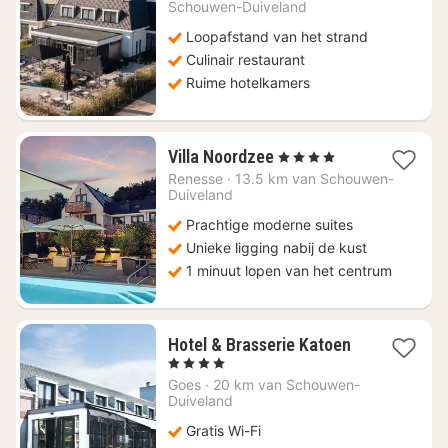
€
Schouwen-Duiveland
228
Loopafstand van het strand
Culinair restaurant
Ruime hotelkamers
1
Villa Noordzee
, 4 Sterren
nacht
Renesse
·
13.5 km van Schouwen-
vanaf
Duiveland
€
Prachtige moderne suites
184,50
Unieke ligging nabij de kust
1 minuut lopen van het centrum
1
Hotel & Brasserie Katoen
nacht
, 4 Sterren
vanaf
Goes
·
20 km van Schouwen-
€
Duiveland
88,86
Gratis Wi-Fi