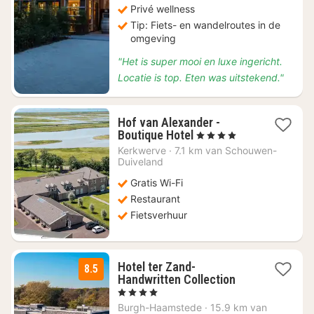
Privé wellness
Tip: Fiets- en wandelroutes in de
omgeving
"Het is super mooi en luxe ingericht.
Locatie is top. Eten was uitstekend."
Hof van Alexander -
1
Boutique Hotel
, 4 Sterren
nacht
Kerkwerve
·
7.1 km van Schouwen-
vanaf
Duiveland
€
Gratis Wi-Fi
176,65
Restaurant
Fietsverhuur
Hotel ter Zand-
8.5
1
Handwritten Collection
nacht
, 4 Sterren
vanaf
Burgh-Haamstede
·
15.9 km van