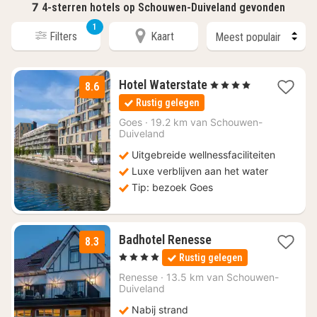
7
4-sterren hotels op Schouwen-Duiveland gevonden
1
Filters
Kaart
1
Hotel Waterstate
, 4 Sterren
8.6
nacht
Rustig gelegen
vanaf
€
Goes
·
19.2 km van Schouwen-
Duiveland
99
Uitgebreide wellnessfaciliteiten
Luxe verblijven aan het water
Tip: bezoek Goes
1
Badhotel Renesse
8.3
nacht
, 4 Sterren
Rustig gelegen
vanaf
€
Renesse
·
13.5 km van Schouwen-
Duiveland
97,50
Nabij strand