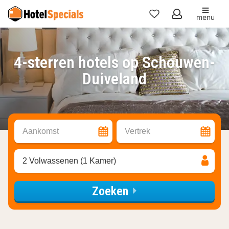
menu
Mijn
favorieten
4-sterren hotels op Schouwen-
Duiveland
Aankomst
Vertrek
2 Volwassenen (1 Kamer)
Zoeken