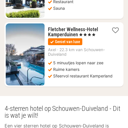
Restaurant
Sauna
Fletcher Wellness-Hotel
1
Kamperduinen
, 4 Sterren
nacht
Geniet van luxe
vanaf
€
Axel
·
22.3 km van Schouwen-
Duiveland
119
5 minuutjes lopen naar zee
Ruime kamers
Sfeervol restaurant Kamperland
4-sterren hotel op Schouwen-Duiveland - Dit
is wat je wilt!
Een vier sterren hotel op Schouwen-Duiveland is