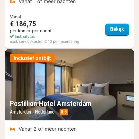
Vanaf 1 of meer nachten
Vanaf
€ 186,75
Bilder
Bekijk
per kamer per nacht
incl. citytax
excl. servicekosten € 10 per reservering
Inclusief ontbijt
Postillion Hotel Amsterdam
Amsterdam, Nederland
8.5
Vanaf 2 of meer nachten