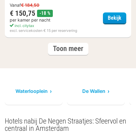
Vanaf
€ 184,50
€ 150,75
korting
-18 %
Postil
Bekijk
per kamer per nacht
incl. citytax
excl. servicekosten € 15 per reservering
(3
hotels
Toon meer
hotels)
Waterlooplein
De Wallen
Hotels nabij De Negen Straatjes: Sfeervol en
centraal in Amsterdam