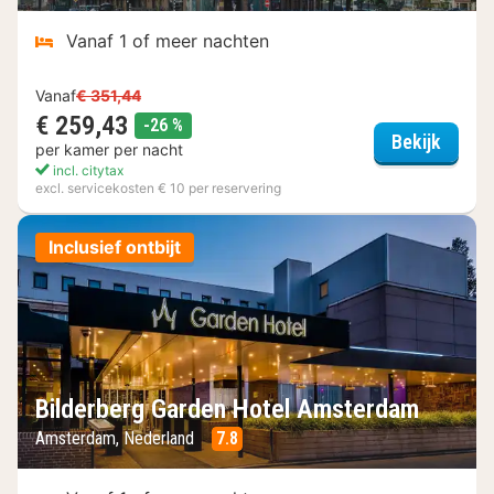
Vanaf 1 of meer nachten
Vanaf
€ 351,44
€ 259,43
korting
-26 %
Grand
Bekijk
per kamer per nacht
incl. citytax
excl. servicekosten € 10 per reservering
Inclusief ontbijt
Bilderberg Garden Hotel Amsterdam
Amsterdam, Nederland
7.8