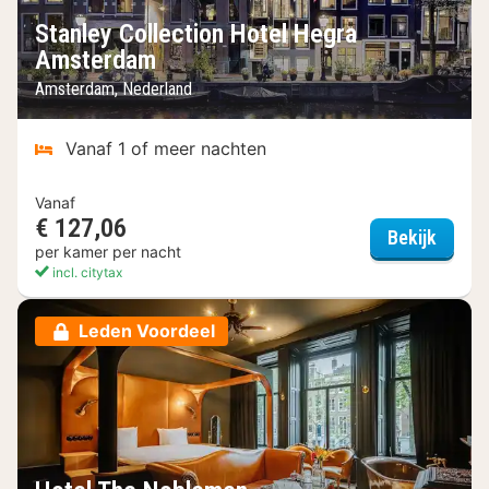
Stanley Collection Hotel Hegra
Amsterdam
Amsterdam, Nederland
Vanaf 1 of meer nachten
Vanaf
€ 127,06
Stanle
Bekijk
per kamer per nacht
incl. citytax
Leden Voordeel