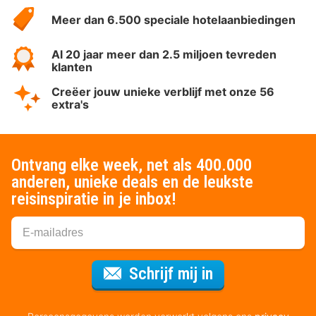
HotelSpecials
Meer dan 6.500 speciale hotelaanbiedingen
Al 20 jaar meer dan 2.5 miljoen tevreden
klanten
Creëer jouw unieke verblijf met onze 56
extra's
Ontvang elke week, net als 400.000
anderen, unieke deals en de leukste
reisinspiratie in je inbox!
Voor de nieuws
Schrijf mij in