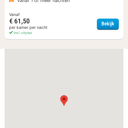
Vanaf 1 of meer nachten
Vanaf
€ 61,50
Hotel 
Bekijk
per kamer per nacht
incl. citytax
(3
hotels)