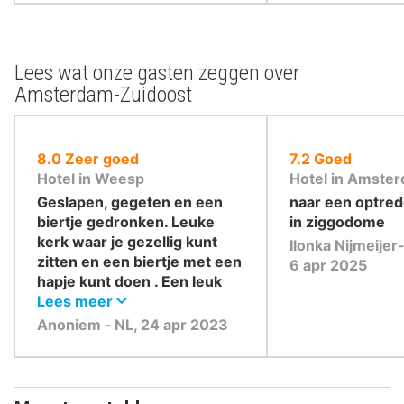
Lees wat onze gasten zeggen over
Amsterdam-Zuidoost
uit
uit
8.0
Zeer goed
7.2
Goed
10
10
Hotel in Weesp
Hotel in Amste
,
,
Geslapen, gegeten en een
naar een optre
biertje gedronken. Leuke
in ziggodome
kerk waar je gezellig kunt
Ilonka Nijmeijer
zitten en een biertje met een
6 apr 2025
hapje kunt doen . Een leuk
kroegje bezocht . Een
Lees meer
wandeling gemaakt. Een
Anoniem ‐ NL, 24 apr 2023
hapje gegeten in een
restaurant, beetje matig .
Gezellige gastvrije mensen
in Weesp .