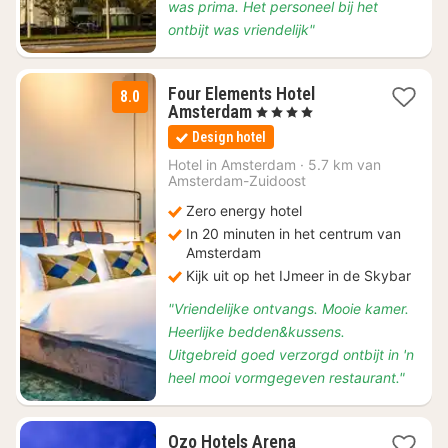
was prima. Het personeel bij het
ontbijt was vriendelijk"
Four Elements Hotel
8.0
1
Amsterdam
, 4 Sterren
nacht
Design hotel
vanaf
€
Hotel in
Amsterdam
·
5.7 km van
Amsterdam-Zuidoost
96,19
Zero energy hotel
In 20 minuten in het centrum van
Amsterdam
Kijk uit op het IJmeer in de Skybar
"Vriendelijke ontvangs. Mooie kamer.
Heerlijke bedden&kussens.
Uitgebreid goed verzorgd ontbijt in 'n
heel mooi vormgegeven restaurant."
Ozo Hotels Arena