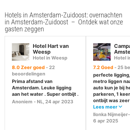
Hotels in Amsterdam-Zuidoost: overnachten
in Amsterdam-Zuidoost – Ontdek wat onze
gasten zeggen
Hotel Hart van
Campa
Weesp
Amst
Hotel in Weesp
Hotel 
uit
uit
8.0
Zeer goed
‐
22
7.2
Goed
‐
25
be
10
10
beoordelingen
perfecte ligging
,
,
Prima afstand van
metro liggen naa
Amsterdam. Leuke ligging
auto kun je bij h
aan het water . Super ontbijt .
parkeren, 1 keer
ontbijt was zee
Anoniem ‐ NL, 24 apr 2023
perfect hotel
Lees meer
Ilonka Nijmeijer
6 apr 2025