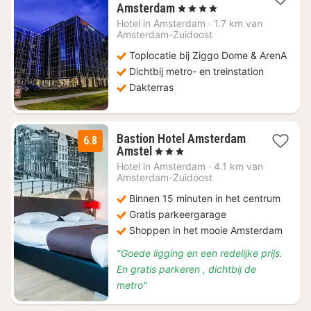
1
Amsterdam
, 4 Sterren
nacht
Hotel in
Amsterdam
·
1.7 km van
vanaf
Amsterdam-Zuidoost
€
Toplocatie bij Ziggo Dome & ArenA
68,36
Dichtbij metro- en treinstation
Dakterras
Bastion Hotel Amsterdam
6.8
1
Amstel
, 3 Sterren
nacht
Hotel in
Amsterdam
·
4.1 km van
vanaf
Amsterdam-Zuidoost
€
Binnen 15 minuten in het centrum
69
Gratis parkeergarage
Shoppen in het mooie Amsterdam
"Goede ligging en een redelijke prijs.
En gratis parkeren , dichtbij de
metro"