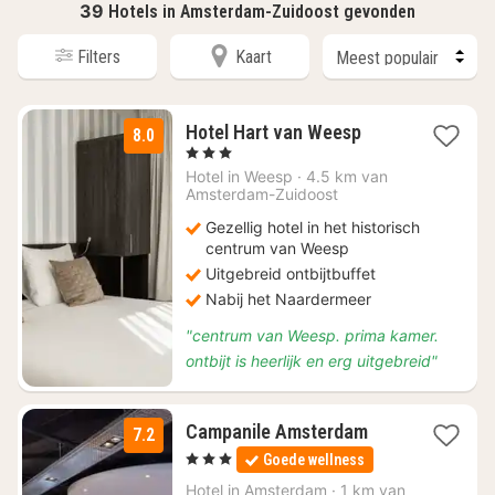
39
Hotels in Amsterdam-Zuidoost gevonden
Filters
Kaart
2
Hotel Hart van Weesp
8.0
nachten
, 3 Sterren
vanaf
Hotel in
Weesp
·
4.5 km van
€
Amsterdam-Zuidoost
111,38
Gezellig hotel in het historisch
centrum van Weesp
Uitgebreid ontbijtbuffet
Nabij het Naardermeer
"centrum van Weesp. prima kamer.
ontbijt is heerlijk en erg uitgebreid"
1
Campanile Amsterdam
7.2
nacht
, 3 Sterren
Goede wellness
vanaf
€
Hotel in
Amsterdam
·
1 km van