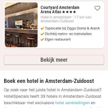
Courtyard Amsterdam
1
Arena Atlas
, 4 Sterren
nacht
Hotel in
Amsterdam
·
1.7 km van
vanaf
Amsterdam-Zuidoost
€
Toplocatie bij Ziggo Dome & ArenA
95,39
Dicthbij metro- en treinstation
Eigen restaurant
hotels
Bekijk meer
Boek een hotel in Amsterdam-Zuidoost
Op zoek naar het juiste hotel in Amsterdam-Zuidoost?
HotelSpecials heeft 39 hotels in Amsterdam-Zuidoost
beschikbaar met exclusieve
hotel aanbiedingen
en