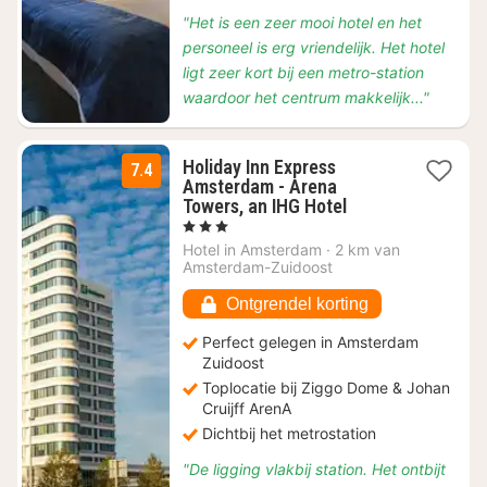
"Het is een zeer mooi hotel en het
personeel is erg vriendelijk. Het hotel
ligt zeer kort bij een metro-station
waardoor het centrum makkelijk..."
Holiday Inn Express
7.4
Amsterdam - Arena
1
Towers, an IHG Hotel
nacht
, 3 Sterren
vanaf
Hotel in
Amsterdam
·
2 km van
€
Amsterdam-Zuidoost
88,43
Ontgrendel korting
Perfect gelegen in Amsterdam
Zuidoost
Toplocatie bij Ziggo Dome & Johan
Cruijff ArenA
Dichtbij het metrostation
"De ligging vlakbij station. Het ontbijt