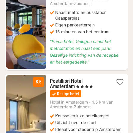
Amsterdam-Zuidoost
123,75
Naast metro en busstation
Gaasperplas
Eigen parkeerterrein
15 minuten van het centrum
"Prima hotel. Gelegen naast het
metrostation en naast een park.
Gezellige inrichting van de receptie
en het eetgedeelte."
Postillion Hotel
8.5
1
Amsterdam
, 4 Sterren
nacht
Design hotel
vanaf
€
Hotel in
Amsterdam
·
4.5 km van
Amsterdam-Zuidoost
111,38
Knusse en luxe hotelkamers
Uitzicht over de stad
Ideaal voor stedentrip Amsterdam