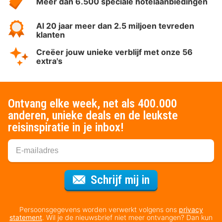
Meer dan 6.500 speciale hotelaanbiedingen
Al 20 jaar meer dan 2.5 miljoen tevreden
klanten
Creëer jouw unieke verblijf met onze 56
extra's
Ontvang elke week, net als 400.000
anderen, unieke deals en de leukste
reisinspiratie in je inbox!
Voor de nieuws
Schrijf mij in
Persoonsgegevens worden verwerkt volgens ons
privacy
statement
. Wil je de nieuwsbrief niet meer ontvangen? Dan kun