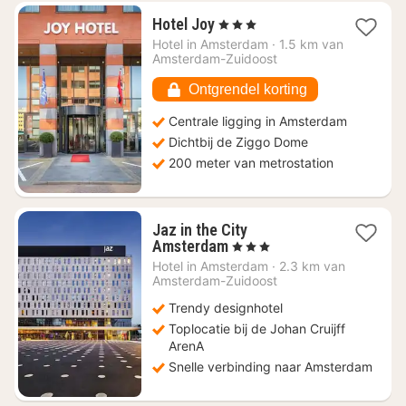
1
Hotel Joy
, 3 Sterren
nacht
Hotel in
Amsterdam
·
1.5 km van
vanaf
Amsterdam-Zuidoost
€
43,85
Ontgrendel korting
Centrale ligging in Amsterdam
Dichtbij de Ziggo Dome
200 meter van metrostation
Jaz in the City
1
Amsterdam
, 3 Sterren
nacht
Hotel in
Amsterdam
·
2.3 km van
vanaf
Amsterdam-Zuidoost
€
Trendy designhotel
78,66
Toplocatie bij de Johan Cruijff
ArenA
Snelle verbinding naar Amsterdam