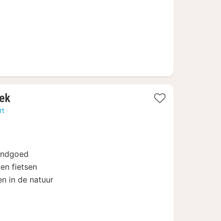
1
ek
nacht
rt
vanaf
€
79,90
landgoed
en fietsen
en in de natuur