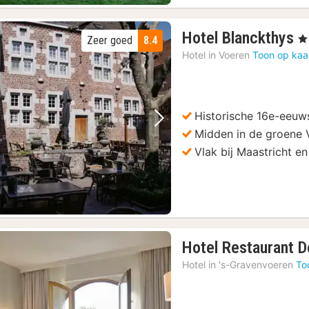
1
Hotel Blanckthys
, 4
Zeer goed
8.4
n
Hotel in
Voeren
Toon op kaa
v
€
6
Historische 16e-eeuw
Vorige foto
Volgende foto
Midden in de groene 
Vlak bij Maastricht e
Hotel Restaurant 
Hotel in
's-Gravenvoeren
To