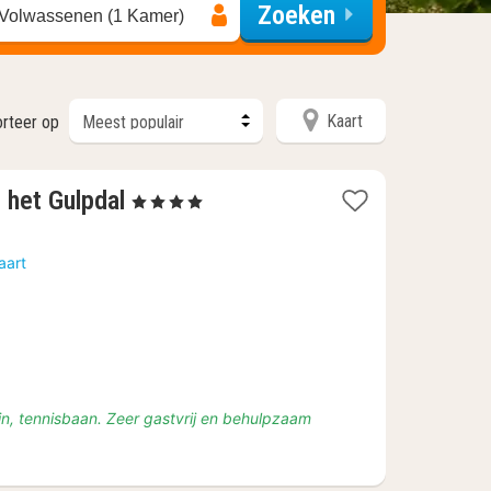
Zoeken
 Volwassenen (1 Kamer)
Kaart
rteer op
3
 het Gulpdal
, 4 Sterren
nachten
vanaf
aart
€
222
in, tennisbaan. Zeer gastvrij en behulpzaam