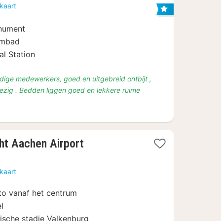
nacht
kaart
vanaf
€
onument
79,88
embad
al Station
rdige medewerkers, goed en uitgebreid ontbijt ,
zig . Bedden liggen goed en lekkere ruime
1
ht Aachen Airport
nacht
vanaf
kaart
€
105
to vanaf het centrum
l
rische stadje Valkenburg