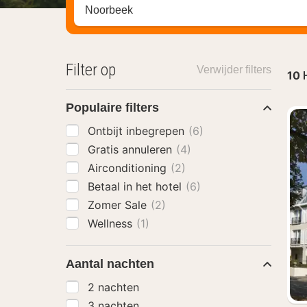
Zoek op hotel, regio of stad
Filter op
Verwijder filters
10
Populaire filters
Ontbijt inbegrepen
(6)
Gratis annuleren
(4)
Airconditioning
(2)
Betaal in het hotel
(6)
Zomer Sale
(2)
Wellness
(1)
Aantal nachten
2 nachten
3 nachten