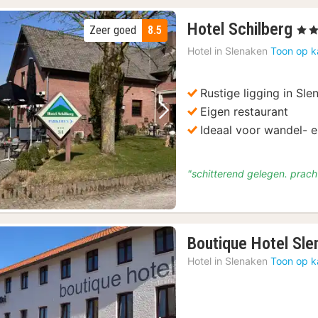
1
Hotel Schilberg
Zeer goed
8.5
, 3 St
na
Hotel in
Slenaken
Toon op k
va
€
11
Rustige ligging in Sle
Eigen restaurant
Vorige foto
Volgende foto
Ideaal voor wandel- e
"schitterend gelegen. prach
Boutique Hotel Slen
Hotel in
Slenaken
Toon op k