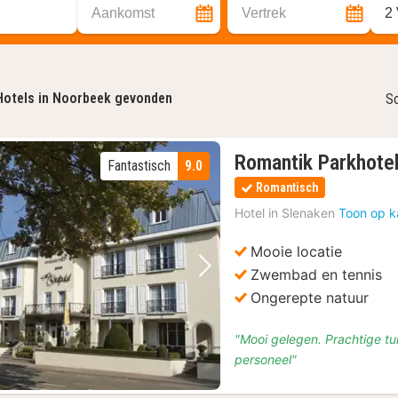
Aankomst
Vertrek
2
Hotels in Noorbeek gevonden
So
Romantik Parkhotel
Fantastisch
9.0
Romantisch
Hotel in
Slenaken
Toon op k
Mooie locatie
Zwembad en tennis
Vorige foto
Volgende foto
Ongerepte natuur
"Mooi gelegen. Prachtige tu
personeel"