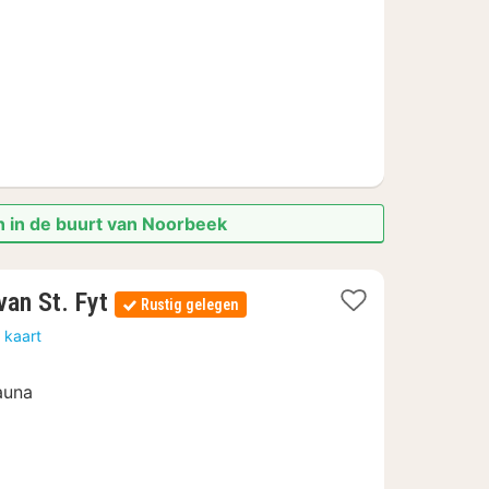
159
n in de buurt van Noorbeek
1
an St. Fyt
Rustig gelegen
nacht
 kaart
vanaf
€
auna
119