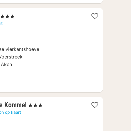
 Sterren
acht
rt
anaf
2,90
se vierkantshoeve
Voerstreek
n Aken
2
De Kommel
, 3 Sterren
nachten
on op kaart
vanaf
€