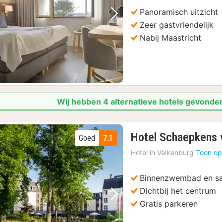
Panoramisch uitzicht
Vorige foto
Volgende foto
Zeer gastvriendelijk
Nabij Maastricht
Wij hebben 4 alternatieve hotels gevonde
Hotel Schaepkens v
Goed
7.1
Hotel in
Valkenburg
Toon op
Binnenzwembad en s
Dichtbij het centrum
Vorige foto
Volgende foto
Gratis parkeren