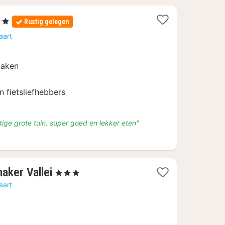
erren
Rustig gelegen
cht
aart
naf
7,50
naken
n fietsliefhebbers
tige grote tuin. super goed en lekker eten"
1
aker Vallei
, 3 Sterren
nacht
aart
vanaf
€
103,86