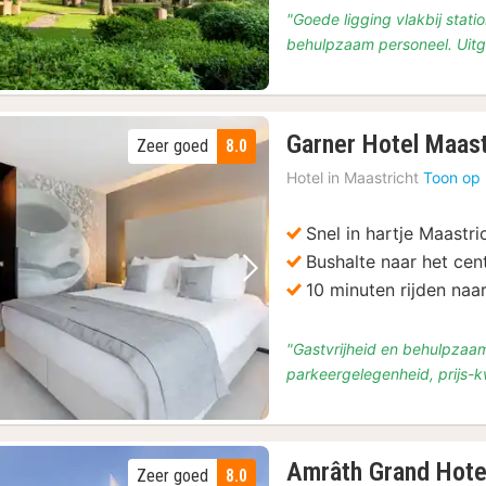
"Goede ligging vlakbij stati
behulpzaam personeel. Uitg
Garner Hotel Maast
Zeer goed
8.0
Hotel in
Maastricht
Toon op 
Snel in hartje Maastri
Bushalte naar het cen
Vorige foto
Volgende foto
10 minuten rijden naa
"Gastvrijheid en behulpzaam
parkeergelegenheid, prijs-k
Amrâth Grand Hotel
Zeer goed
8.0