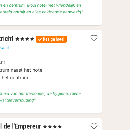
on en centrum. Mooi hotel met vriendelijk en
ebreid ontbijt en alles voldoende aanwezig"
1
richt
, 4 Sterren
Design hotel
nacht
kaart
vanaf
€
cht
119
trum naast het hotel
r het centrum
heid van het personeel, de hygiëne, ruime
waliteitverhouding"
1
 de l'Empereur
, 4 Sterren