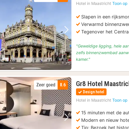
Hotel in
Maastricht
Toon op 
Slapen in een rijksm
Verwarmd binnenzw
Tegenover het Centra
Vorige foto
Volgende foto
"Geweldige ligging, hele aa
zelfs binnenzwembad aanwe
kamer."
Gr8 Hotel Maastric
Zeer goed
8.6
Design hotel
Hotel in
Maastricht
Toon op 
15 minuten met de au
Modern en nieuw hote
Vorige foto
Volgende foto
Tip: Bezoek het histo