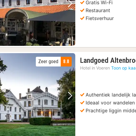
Gratis Wi-Fi
Vorige foto
Volgende foto
Restaurant
Fietsverhuur
Landgoed Altenbro
Zeer goed
8.8
Hotel in
Voeren
Toon op kaa
Authentiek landelijk 
Vorige foto
Volgende foto
Ideaal voor wandelen 
Prachtige liggin midd