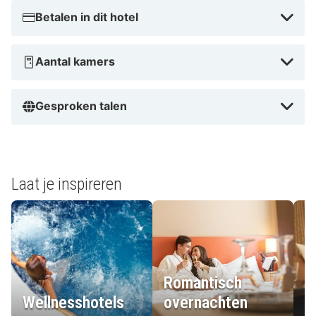
Betalen in dit hotel
Aantal kamers
Gesproken talen
Laat je inspireren
Romantisch
Wellnesshotels
overnachten
L