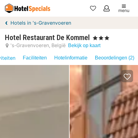
menu
Mijn
Hotels in 's-Gravenvoeren
favorieten
Hotel Restaurant De Kommel
, 3 Sterren
's-Gravenvoeren
België
Bekijk op kaart
iteiten
Faciliteiten
Hotelinformatie
Beoordelingen (2)