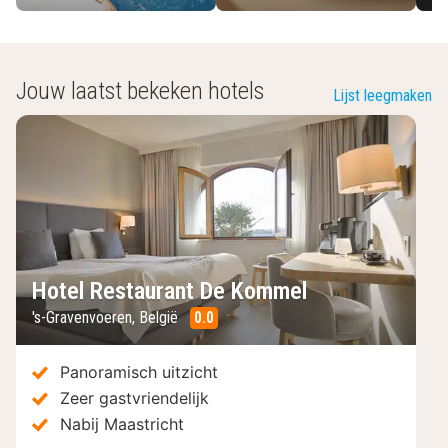
Jouw laatst bekeken hotels
Lijst leegmaken
Hotel Restaurant De Kommel
's-Gravenvoeren
,
België
0.0
/10
Panoramisch uitzicht
Zeer gastvriendelijk
Nabij Maastricht