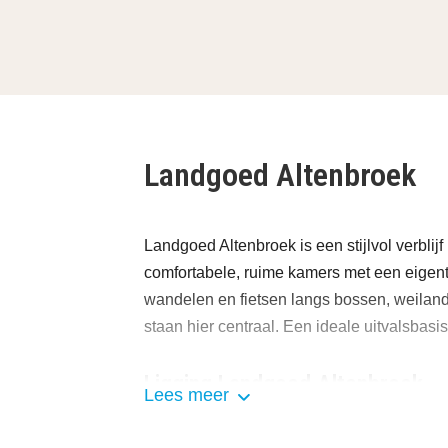
Landgoed Altenbroek
Landgoed Altenbroek is een stijlvol verblijf
comfortabele, ruime kamers met een eigenti
wandelen en fietsen langs bossen, weilande
staan hier centraal. Een ideale uitvalsbasi
Ligging Landgoed Altenbroek
Lees meer
Landgoed Altenbroek ligt in de prac