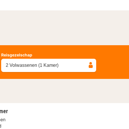
Reisgezelschap
2 Volwassenen (1 Kamer)
mer
nen
d