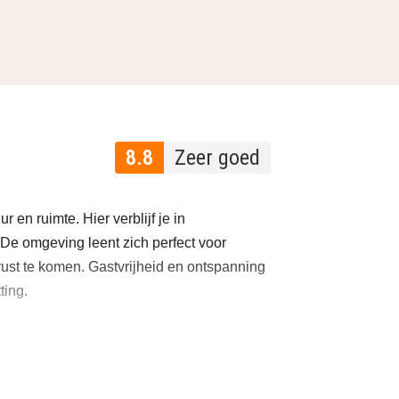
8.8
Zeer goed
 en ruimte. Hier verblijf je in
 De omgeving leent zich perfect voor
 rust te komen. Gastvrijheid en ontspanning
ting.
gië. Het landgoed wordt omringd door