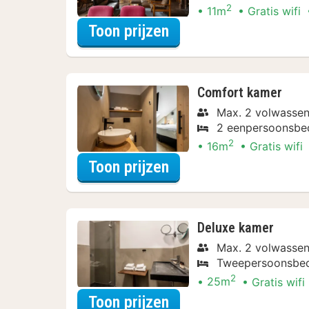
2
11m
Gratis wifi
voor Economy doubl
Toon prijzen
Comfort kamer
Max. 2 volwasse
2 eenpersoonsbe
2
16m
Gratis wifi
voor Comfort kamer
Toon prijzen
Deluxe kamer
Max. 2 volwasse
Tweepersoonsbe
2
25m
Gratis wifi
voor Deluxe kamer
Toon prijzen