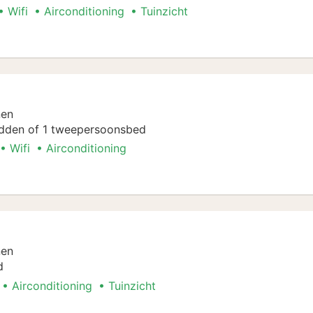
Wifi
Airconditioning
Tuinzicht
e kamer
nen
dden of 1 tweepersoonsbed
Wifi
Airconditioning
nen
d
Airconditioning
Tuinzicht