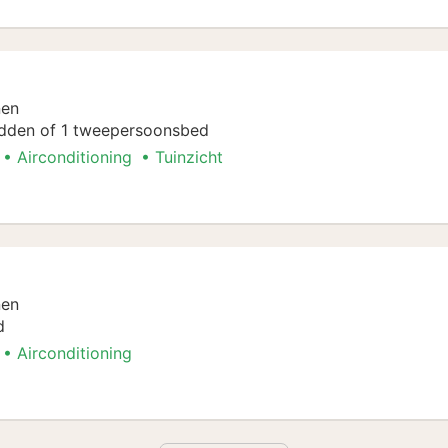
nen
dden of 1 tweepersoonsbed
Airconditioning
Tuinzicht
nen
d
Airconditioning