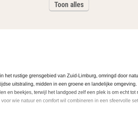
Toon alles
 in het rustige grensgebied van Zuid-Limburg, omringd door natuur
jdse uitstraling, midden in een groene en landelijke omgeving.
n en beekjes, terwijl het landgoed zelf een plek is om echt tot
s voor wie natuur en comfort wil combineren in een sfeervolle set
htige Voerstreek, een van de groenste regio’s van Bel