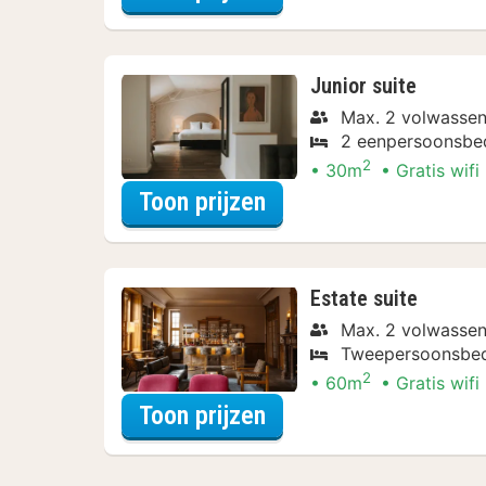
Junior suite
Max. 2 volwasse
2 eenpersoonsbe
2
30m
Gratis wifi
voor Junior suite
Toon prijzen
Estate suite
Max. 2 volwasse
Tweepersoonsbe
2
60m
Gratis wifi
voor Estate suite
Toon prijzen