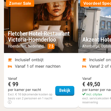
Zomer Sale
Voordeel Spec
Fletcher Hotel-Restaurant
Victoria-Hoenderloo
Akzent Hote
Hoenderloo, Nederland
7.5
Altenberge, Duits
Inclusief ontbijt
Inclusief on
Vanaf 1 of meer nachten
Vanaf 2 of
Vanaf
Vanaf
€ 99
€ 49,50
Fletcher Hotel-Restau
per kamer per nacht
per kamer per na
Bekijk
Excl. € 16 bijkomende kosten op
incl. citytax
basis van 2 personen en 1 nacht
excl. servicekosten 
reservering