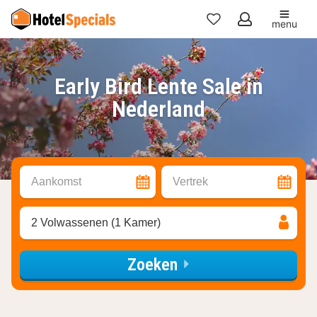
menu
Mijn
favorieten
Early Bird Lente Sale in
Nederland
Aankomst
Vertrek
2 Volwassenen (1 Kamer)
Zoeken