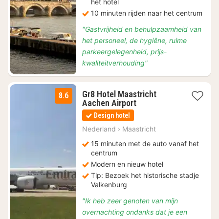
het hotel
10 minuten rijden naar het centrum
"Gastvrijheid en behulpzaamheid van
het personeel, de hygiëne, ruime
parkeergelegenheid, prijs-
kwaliteitverhouding"
Gr8 Hotel Maastricht
8.6
1
Aachen Airport
nacht
Design hotel
vanaf
€
Nederland
›
Maastricht
105
15 minuten met de auto vanaf het
centrum
Modern en nieuw hotel
Tip: Bezoek het historische stadje
Valkenburg
"Ik heb zeer genoten van mijn
overnachting ondanks dat je een