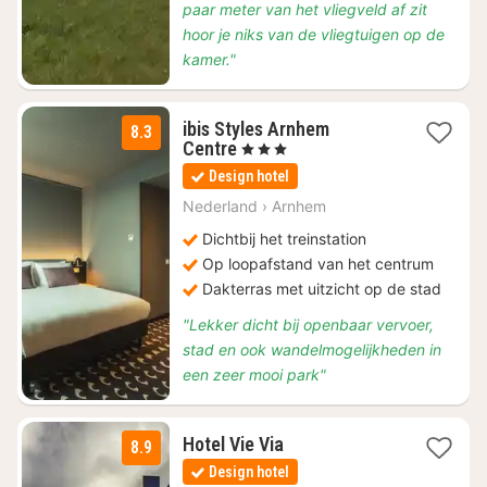
paar meter van het vliegveld af zit
hoor je niks van de vliegtuigen op de
kamer."
ibis Styles Arnhem
8.3
1
Centre
, 3 Sterren
nacht
Design hotel
vanaf
€
Nederland
›
Arnhem
129
Dichtbij het treinstation
Op loopafstand van het centrum
Dakterras met uitzicht op de stad
"Lekker dicht bij openbaar vervoer,
stad en ook wandelmogelijkheden in
een zeer mooi park"
1
Hotel Vie Via
8.9
nacht
Design hotel
vanaf