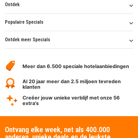
Ontdek
Populaire Specials
Ontdek meer Specials
Over
HotelSpecials
Meer dan 6.500 speciale hotelaanbiedingen
Al 20 jaar meer dan 2.5 miljoen tevreden
klanten
Creëer jouw unieke verblijf met onze 56
extra's
Ontvang elke week, net als 400.000
anderen, unieke deals en de leukste