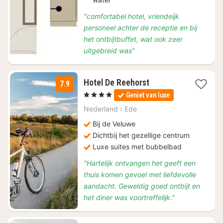
"comfortabel hotel, vriendeijk
personeel achter de receptie en bij
het ontbijtbuffet, wat ook zeer
uitgebreid was"
1
Hotel De Reehorst
7.9
nacht
, 4 Sterren
Geniet van luxe
vanaf
€
Nederland
›
Ede
99
Bij de Veluwe
Dichtbij het gezellige centrum
Luxe suites met bubbelbad
"Hartelijk ontvangen het geeft een
thuis komen gevoel met liefdevolle
aandacht. Geweldig goed ontbijt en
het diner was voortreffelijk."