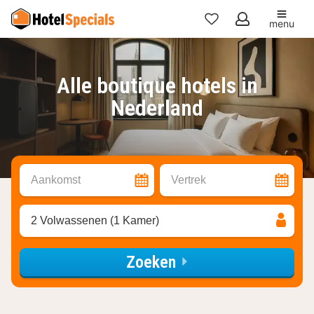
menu
Mijn
favorieten
Alle boutique hotels in
Nederland
Aankomst
Vertrek
2 Volwassenen (1 Kamer)
Zoeken