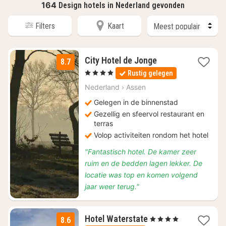
164
Design hotels in Nederland gevonden
Filters
Kaart
1
City Hotel de Jonge
8.7
nacht
, 4 Sterren
Rustig gelegen
vanaf
€
Nederland
›
Assen
99
Gelegen in de binnenstad
Gezellig en sfeervol restaurant en
terras
Volop activiteiten rondom het hotel
"Fantastisch hotel. De kamer zeer
ruim en de bedden lagen lekker. De
locatie was top en komen volgend
jaar weer terug."
1
Hotel Waterstate
, 4 Sterren
8.6