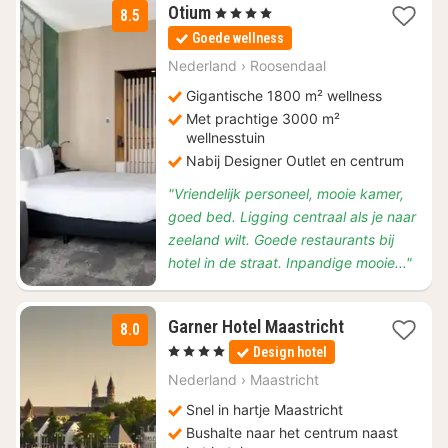
1
Otium
, 4 Sterren
8.5
nacht
Goede wellness
vanaf
€
Nederland
›
Roosendaal
99
Gigantische 1800 m² wellness
Met prachtige 3000 m²
wellnesstuin
Nabij Designer Outlet en centrum
"Vriendelijk personeel, mooie kamer,
goed bed. Ligging centraal als je naar
zeeland wilt. Goede restaurants bij
hotel in de straat. Inpandige mooie..."
1
Garner Hotel Maastricht
8.0
nacht
, 4 Sterren
Design hotel
vanaf
€
Nederland
›
Maastricht
119
Snel in hartje Maastricht
Bushalte naar het centrum naast