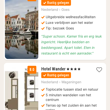
nacht
Rustig gelegen
vanaf
€
Nederland
›
Goes
99
Uitgebreide wellnessfaciliteiten
Luxe verblijven aan het water
Tip: bezoek Goes
"Super schoon. Kamer fris en erg leuk
ingericht. Heerlijke bedden en
beddengoed. Apart toilet. Eten in
restaurant is echt een aanrader."
1
Hotel Wander
, 4 Sterren
8.0
nacht
Rustig gelegen
vanaf
€
Nederland
›
Wageningen
99
Toplocatie tussen stad en natuur
5 minuten wandelen van het
centrum
Terras op het zuiden én aan het
water