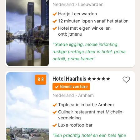
€
Nederland
›
Leeuwarden
104,80
Hartje Leeuwarden
12 minuten lopen vanaf het station
Hotel met eigen winkel en
ontbijtmenu
"Goede ligging, mooie inrichting.
rustige prettige sfeer in hotel. prima
ontbijt, prima kamer"
1
Hotel Haarhuis
, 5 Sterren
8.8
nacht
Geniet van luxe
vanaf
€
Nederland
›
Arnhem
139
Toplocatie in hartje Arnhem
Culinair restaurant met Michelin-
vermelding
Luxe rooftop bar
"Een prachtig hotel en een hele fijne