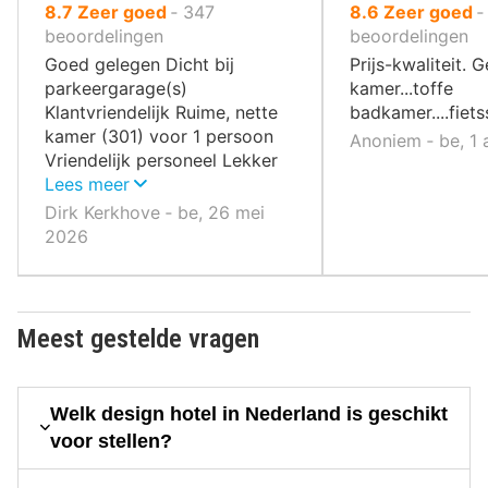
uit
uit
8.7
Zeer goed
‐
347
8.6
Zeer goed
10
10
beoordelingen
beoordelingen
,
,
Goed gelegen Dicht bij
Prijs-kwaliteit. 
parkeergarage(s)
kamer...toffe
Klantvriendelijk Ruime, nette
badkamer....fiets
kamer (301) voor 1 persoon
Anoniem ‐ be, 1
Vriendelijk personeel Lekker
ontbijt
Lees meer
Dirk Kerkhove ‐ be, 26 mei
2026
Meest gestelde vragen
Welk design hotel in Nederland is geschikt
voor stellen?