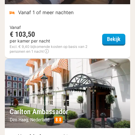
Vanaf 1 of meer nachten
Vanaf
€ 103,50
Tulip 
Bekijk
per kamer per nacht
Excl. € 9,40 bijkomende kosten op basis van 2
personen en 1 nacht
Carlton Ambassador
Den Haag, Nederland
8.8