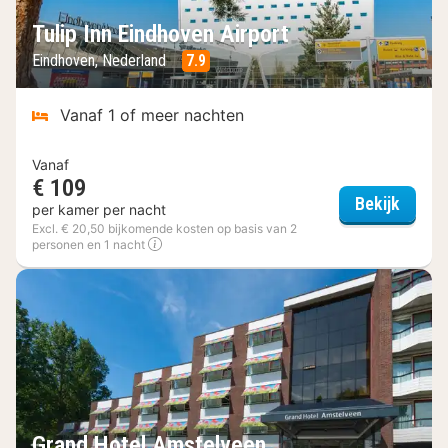
Tulip Inn Eindhoven Airport
Eindhoven, Nederland
7.9
Vanaf 1 of meer nachten
Vanaf
€ 109
Tulip 
Bekijk
per kamer per nacht
Excl. € 20,50 bijkomende kosten op basis van 2
personen en 1 nacht
Grand Hotel Amstelveen