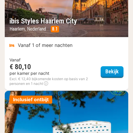
ibis Styles Haarlem City
Haarlem, Nederland
8.1
Vanaf 1 of meer nachten
Vanaf
€ 80,10
ibis S
Bekijk
per kamer per nacht
Excl. € 12,40 bijkomende kosten op basis van 2
personen en 1 nacht
Inclusief ontbijt