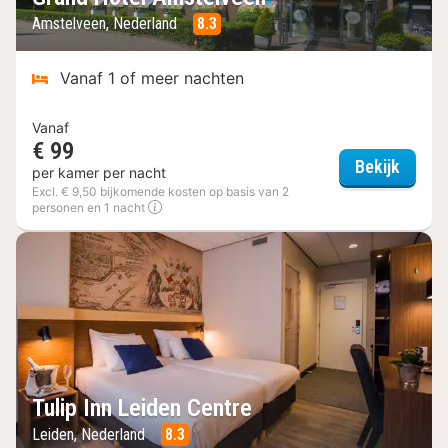
Amstelveen, Nederland
8.3
Vanaf 1 of meer nachten
Vanaf
€ 99
Grand 
Bekijk
per kamer per nacht
Excl. € 9,50 bijkomende kosten op basis van 2
personen en 1 nacht
Tulip Inn Leiden Centre
Leiden, Nederland
8.3