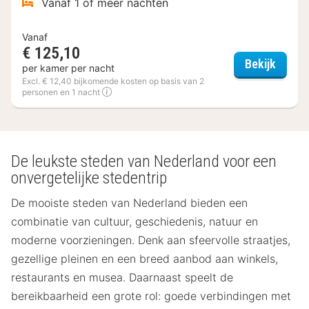
Vanaf 1 of meer nachten
Vanaf
€ 125,10
Carlt
Bekijk
per kamer per nacht
Excl. € 12,40 bijkomende kosten op basis van 2
personen en 1 nacht
(6
hotels)
De leukste steden van Nederland voor een
onvergetelijke stedentrip
De mooiste steden van Nederland bieden een
combinatie van cultuur, geschiedenis, natuur en
moderne voorzieningen. Denk aan sfeervolle straatjes,
gezellige pleinen en een breed aanbod aan winkels,
restaurants en musea. Daarnaast speelt de
bereikbaarheid een grote rol: goede verbindingen met