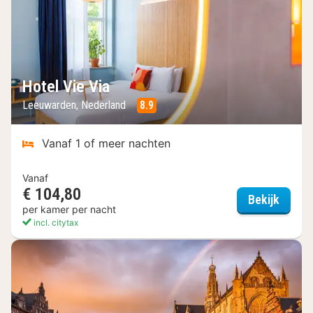
Hotel Vie Via
Leeuwarden, Nederland
8.9
Vanaf 1 of meer nachten
Vanaf
€ 104,80
Hotel 
Bekijk
per kamer per nacht
incl. citytax