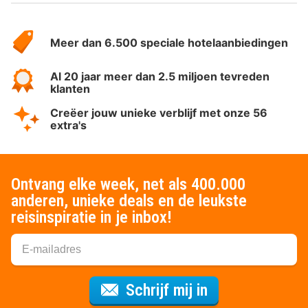
Over
HotelSpecials
Meer dan 6.500 speciale hotelaanbiedingen
Al 20 jaar meer dan 2.5 miljoen tevreden
klanten
Creëer jouw unieke verblijf met onze 56
extra's
Ontvang elke week, net als 400.000
anderen, unieke deals en de leukste
reisinspiratie in je inbox!
Voor de nieuws
Schrijf mij in