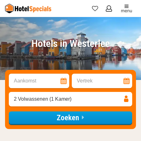
menu
Mijn
favorieten
Hotels in Westerlee
Aankomst
Vertrek
2 Volwassenen (1 Kamer)
Zoeken