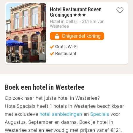
Hotel Restaurant Boven
1
Groningen
, 3 Sterren
nacht
Hotel in
Delfzijl
·
21.1 km van
vanaf
Westerlee
€
98,55
Ontgrendel korting
Gratis Wi-Fi
Restaurant
Boek een hotel in Westerlee
Op zoek naar het juiste hotel in Westerlee?
HotelSpecials heeft 1 hotels in Westerlee beschikbaar
met exclusieve
hotel aanbiedingen
en
Specials
voor
Augustus, September en daarna. Boek je hotel in
Westerlee snel en eenvoudig met prijzen vanaf €121.