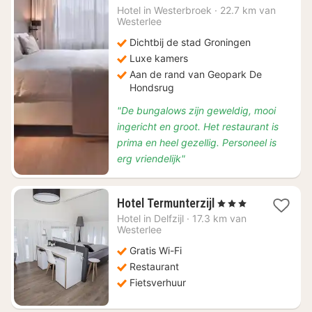
€
Hotel in
Westerbroek
·
22.7 km van
Westerlee
74,28
Dichtbij de stad Groningen
Luxe kamers
Aan de rand van Geopark De
Hondsrug
"De bungalows zijn geweldig, mooi
ingericht en groot. Het restaurant is
prima en heel gezellig. Personeel is
erg vriendelijk"
1
Hotel Termunterzijl
, 3 Sterren
nacht
Hotel in
Delfzijl
·
17.3 km van
vanaf
Westerlee
€
Gratis Wi-Fi
123,43
Restaurant
Fietsverhuur