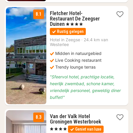
Fletcher Hotel-
8.1
Restaurant De Zeegser
2
Duinen
, 4 Sterren
nachten
Rustig gelegen
vanaf
€
Hotel in
Zeegse
·
24.4 km van
Westerlee
155
Midden in natuurgebied
Live Cooking restaurant
Trendy lounge terras
"Sfeervol hotel, prachtige locatie,
heerlijk zwembad, schone kamer,
vriendelijk personeel, geweldig diner
buffet!"
Van der Valk Hotel
8.3
1
Groningen Westerbroek
nacht
, 4 Sterren
Geniet van luxe
vanaf