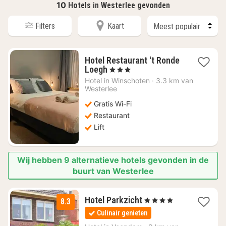
10
Hotels in Westerlee gevonden
Filters
Kaart
Hotel Restaurant 't Ronde
1
Loegh
, 3 Sterren
nacht
Hotel in
Winschoten
·
3.3 km van
vanaf
Westerlee
€
Gratis Wi-Fi
120,91
Restaurant
Lift
Wij hebben 9 alternatieve hotels gevonden in de
buurt van Westerlee
3
Hotel Parkzicht
, 4 Sterren
8.3
nachten
Culinair genieten
vanaf