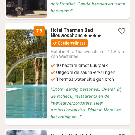
ontbijtbuffet. Goede bedden en ruime
badkamer"
Hotel Thermen Bad
7.9
1
Nieuweschans
, 4 Sterren
nacht
Goede wellness
vanaf
€
Hotel in
Bad Nieuweschans
·
14.6 km
van Westerlee
318
10 hectare groot kuurpark
Uitgebreide sauna-ervaringen
Thermaalwater uit eigen bron
"Enorm aardig personeel. Overal. Bij
de incheck, restaurants en de
interieurverzorgsters. Heel
professioneel dus. Diner in Norell en
het ontbijt en..."