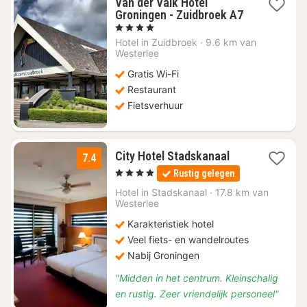
Van der Valk Hotel
Groningen - Zuidbroek A7
1
, 4 Sterren
nacht
Hotel in
Zuidbroek
·
9.6 km van
vanaf
Westerlee
€
Gratis Wi-Fi
81,18
Restaurant
Fietsverhuur
1
City Hotel Stadskanaal
7.4
nacht
, 4 Sterren
Rustig gelegen
vanaf
€
Hotel in
Stadskanaal
·
17.8 km van
Westerlee
110
Karakteristiek hotel
Veel fiets- en wandelroutes
Nabij Groningen
"Midden in het centrum. Kleinschalig
en rustig. Zeer vriendelijk personeel"