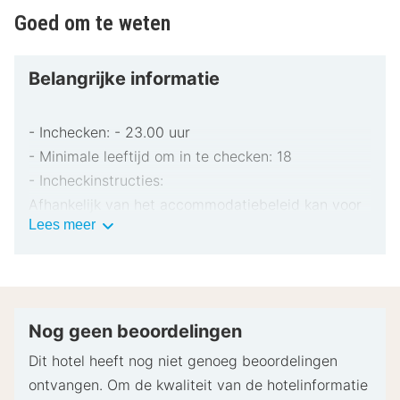
Goed om te weten
Belangrijke informatie
- Inchecken: - 23.00 uur
- Minimale leeftijd om in te checken: 18
- Incheckinstructies:
Afhankelijk van het accommodatiebeleid kan voor
Belangrijke
Lees meer
extra personen een toeslag in rekening worden
informatie
gebracht.
Bij het inchecken dien je mogelijk een erkend
identiteitsbewijs met foto en een creditcard,
pinpas of borgsom in contanten te verstrekken
Nog geen beoordelingen
voor incidentele kosten.
Dit hotel heeft nog niet genoeg beoordelingen
Speciale verzoeken worden onder voorbehoud van
ontvangen. Om de kwaliteit van de hotelinformatie
beschikbaarheid bij het inchecken ingewilligd.