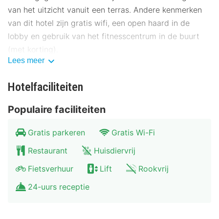
van het uitzicht vanuit een terras. Andere kenmerken
van dit hotel zijn gratis wifi, een open haard in de
lobby en gebruik van het fitnesscentrum in de buurt
(met korting).
Lees meer
Gasten van Hotel Faber kunnen genieten van een
deugddoende maaltijd in het restaurant. Bestel je
Hotelfaciliteiten
favoriete drankje in een bar/lounge. Een gratis
Populaire faciliteiten
continentaal ontbijt is inbegrepen.
Hotelstars Union kent in Nederland een officiële
Gratis parkeren
Gratis Wi-Fi
sterrenclassificatie toe. Deze accommodatie heeft 3
Restaurant
Huisdiervrij
stars toegekend gekregen.
Fietsverhuur
Lift
Rookvrij
Enkele van de voorzieningen zijn een
24-uurs receptie
bagageopslagruimte, een wasserij en een lift. Dit hotel
beschikt over 5 vergaderruimtes. Ter plaatse heb je
gratis parkeerplaatsen.