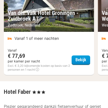
Van der Valk Hotel Groningen -
Va
Zuidbroek A7
We
Zuidbroek, Nederland
Wes
Vanaf 1 of meer nachten
Vanaf
Van
€ 77,69
€ 
Van der Val
Bekijk
per kamer per nacht
per
Excl. € 3,20 bijkomende kosten op basis van 2
Excl
personen en 1 nacht
pers
Hotel Faber
, 3 Sterren
Plezier gegarandeerd dankzij fietsenverhuur of geniet