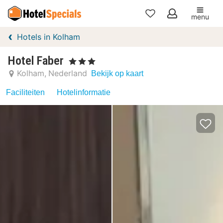
menu
Mijn
Hotels in Kolham
favorieten
Hotel Faber
, 3 Sterren
Kolham
Nederland
Bekijk op kaart
Faciliteiten
Hotelinformatie