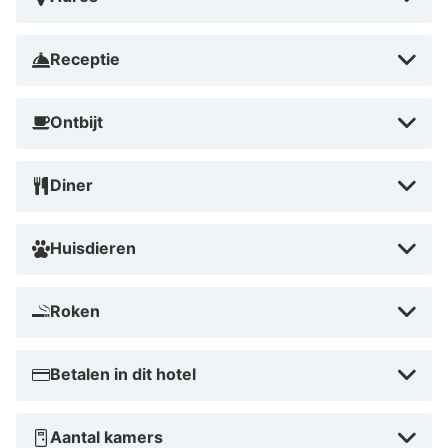
en gezellige steden binnen handbereik. Dankzij de
gastvrije sfeer, comfortabele kamers en gunstige
Receptie
ligging is dit een fijne keuze voor een ontspannen
verblijf in Noord-Nederland.
Ontbijt
Diner
Huisdieren
Roken
Betalen in dit hotel
Aantal kamers