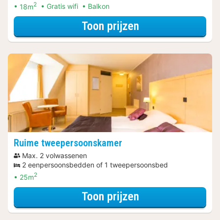
2
18m
Gratis wifi
Balkon
voor Kleine twe
Toon prijzen
Ruime tweepersoonskamer
Max. 2 volwassenen
2 eenpersoonsbedden of 1 tweepersoonsbed
2
25m
voor Ruime twee
Toon prijzen