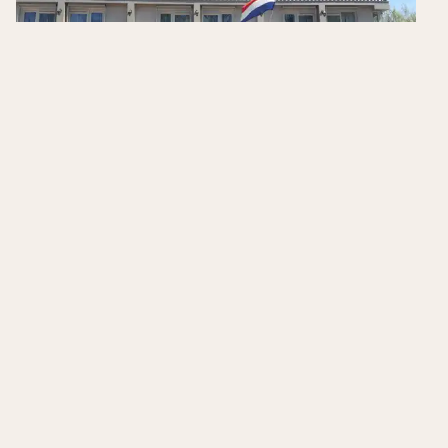
Brinkhotel
Zuidlaren
,
Nederland
8.2
/10
Stijlvol gerenoveerd
Nabij Groningen
Nabij Zuidlaardermeer
Hotels in de buurt
Inclusief ontbijt