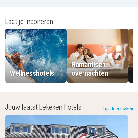
Laat je inspireren
Romantisch
Wellnesshotels
overnachten
L
Jouw laatst bekeken hotels
Lijst leegmaken