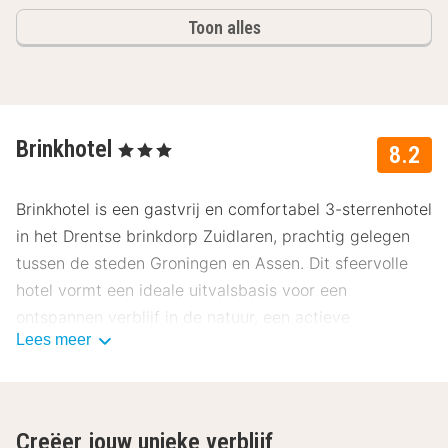
Toon alles
Brinkhotel
, 3 Sterren
8.2
Brinkhotel is een gastvrij en comfortabel 3-sterrenhotel
in het Drentse brinkdorp Zuidlaren, prachtig gelegen
tussen de steden Groningen en Assen. Dit sfeervolle
hotel vormt een ideale uitvalsbasis voor een
ontspannen verblijf in de natuur, een actieve
Lees meer
fietsvakantie of een stedentrip in het noorden van
Nederland. Met een gezellig restaurant, bar en directe
ligging aan de brink combineert het hotel rust, natuur
en bereikbaarheid. Onze gasten beoordelen dit hotel
Creëer jouw unieke verblijf