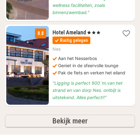
wellness faciliteiten, zoals
binnenzwembad."
1
Hotel Ameland
, 3 Sterren
8.8
nacht
Rustig gelegen
vanaf
€
Nes
108
Aan het Nesserbos
Geniet in de sfeervolle lounge
Pak de fiets en verken het eiland
"Ligging is perfect 900 'm.van het
strand en van dorp Nes. ontbijt is
uitstekend. Alles perfect!!"
hotels
Bekijk meer