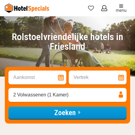
menu
Mijn
favorieten
Rolstoelvriendelijke hotels in
Friesland
Aankomst
Vertrek
2 Volwassenen (1 Kamer)
Zoeken