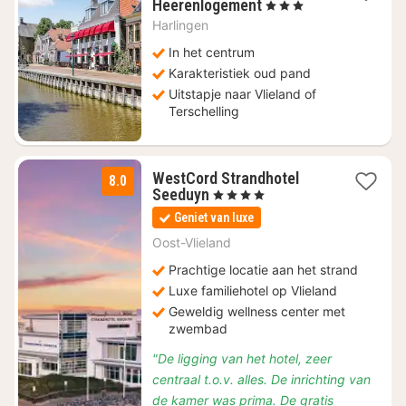
1
Heerenlogement
, 3 Sterren
nacht
Harlingen
vanaf
€
In het centrum
114
Karakteristiek oud pand
Uitstapje naar Vlieland of
Terschelling
WestCord Strandhotel
8.0
1
Seeduyn
, 4 Sterren
nacht
Geniet van luxe
vanaf
€
Oost-Vlieland
138,50
Prachtige locatie aan het strand
Luxe familiehotel op Vlieland
Geweldig wellness center met
zwembad
"De ligging van het hotel, zeer
centraal t.o.v. alles. De inrichting van
de kamer was prima. De gratis