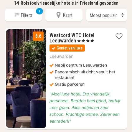
14
Rolstoelvriendelijke hotels in Friesland gevonden
1
Filters
Kaart
Westcord WTC Hotel
8.6
1
Leeuwarden
, 4 Sterren
nacht
Geniet van luxe
vanaf
€
Leeuwarden
99,75
Nabij centrum Leeuwarden
Panoramisch uitzicht vanuit het
restaurant
Gratis parkeren
"Mooi luxe hotel. Erg vriendelijk
personeel. Bedden heel goed, ontbijt
zeer goed. Alles netjes en zeer
schoon. Prachtige entree. Zeker een
aanrader!!"