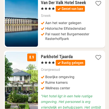
Van Der Valk Hotel Sneek
1
, 4 Sterren
Geniet van luxe
nacht
vanaf
Sneek
€
Aan het water gelegen
107,35
Historische Elfstedenstad
Pal naast het Burgemeester
Rasterhoffpark
1
Parkhotel Tjaarda
8.9
nacht
, 4 Sterren
Rustig gelegen
vanaf
€
Oranjewoud
149,50
Bosrijke omgeving
Ruime kamers
Wellness center
"Het hotel ligt in een hele rustige
omgeving. Het personeel is erg
vriendelijk en behulpzaam. Het ontbijt