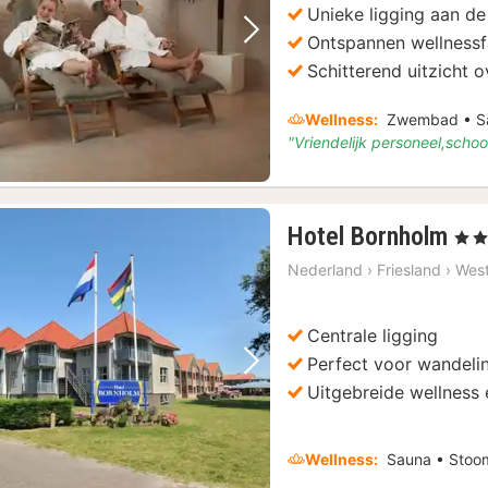
Unieke ligging aan de
Ontspannen wellnessfa
Vorige foto
Volgende foto
Schitterend uitzicht
Wellness:
Zwembad • Sa
"Vriendelijk personeel,schoo
1
Hotel Bornholm
, 3 St
na
Nederland
›
Friesland
›
West
van
€
15
Centrale ligging
Perfect voor wandeli
Vorige foto
Volgende foto
Uitgebreide wellness 
Wellness:
Sauna • Sto