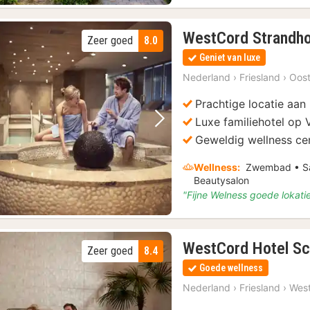
WestCord Strandho
Zeer goed
8.0
Geniet van luxe
Nederland
›
Friesland
›
Oost
Prachtige locatie aan
Luxe familiehotel op 
Vorige foto
Volgende foto
Geweldig wellness c
Wellness:
Zwembad • Sau
Beautysalon
"Fijne Welness goede lokatie
WestCord Hotel Sc
Zeer goed
8.4
Goede wellness
Nederland
›
Friesland
›
West