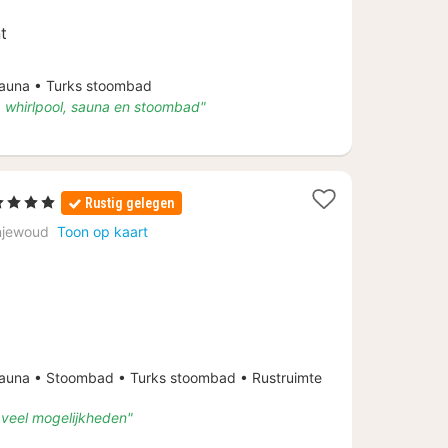
t
una • Turks stoombad
 whirlpool, sauna en stoombad"
1
4 Sterren
Rustig gelegen
acht
njewoud
Toon op kaart
anaf
€
149,50
una • Stoombad • Turks stoombad • Rustruimte
 veel mogelijkheden"