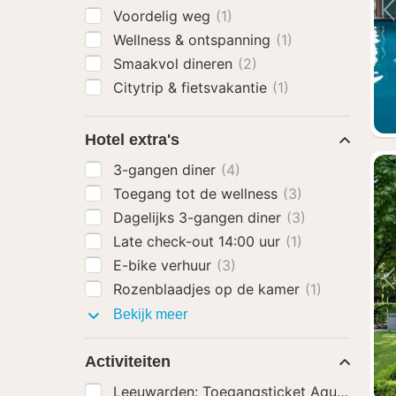
Voordelig weg
(1)
Wellness & ontspanning
(1)
Smaakvol dineren
(2)
Citytrip & fietsvakantie
(1)
Hotel extra's
3-gangen diner
(4)
Toegang tot de wellness
(3)
Dagelijks 3-gangen diner
(3)
Late check-out 14:00 uur
(1)
E-bike verhuur
(3)
Rozenblaadjes op de kamer
(1)
Hotel
Bekijk meer
extra's
Activiteiten
Leeuwarden: Toegangsticket AquaZoo
(1)