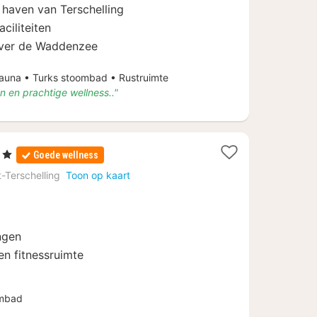
138,50
 haven van Terschelling
ciliteiten
 over de Waddenzee
una • Turks stoombad • Rustruimte
n en prachtige wellness.."
erren
Goede wellness
cht
-Terschelling
Toon op kaart
af
5
ngen
en fitnessruimte
ombad