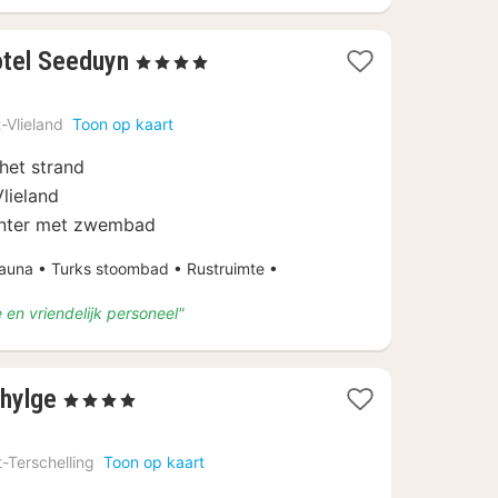
1
tel Seeduyn
, 4 Sterren
nacht
vanaf
-Vlieland
Toon op kaart
€
138,50
 het strand
Vlieland
enter met zwembad
na • Turks stoombad • Rustruimte •
 en vriendelijk personeel"
1
hylge
, 4 Sterren
nacht
vanaf
-Terschelling
Toon op kaart
€