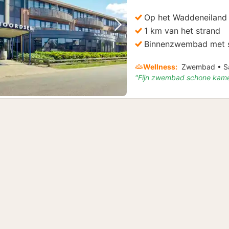
vanaf
€
Op het Waddeneiland
110,67
1 km van het strand
Vorige foto
Volgende foto
Binnenzwembad met 
Wellness:
Zwembad • S
"Fijn zwembad schone kame