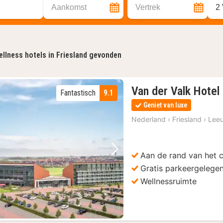
Aankomst
Vertrek
2
llness hotels in Friesland gevonden
Van der Valk Hote
Fantastisch
9.1
Geniet van luxe
Nederland
›
Friesland
›
Lee
Aan de rand van het 
Vorige foto
Volgende foto
Gratis parkeergelege
Wellnessruimte