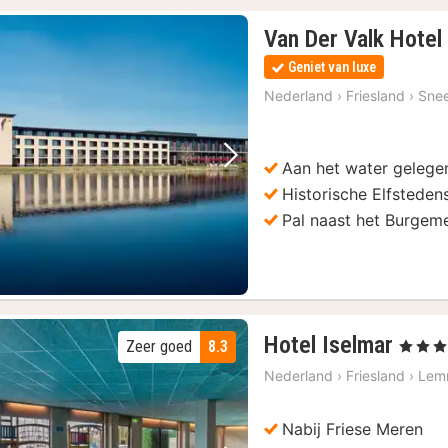
Van Der Valk Hotel
Geniet van luxe
Nederland
›
Friesland
›
Sne
Aan het water gelege
Vorige foto
Volgende foto
Historische Elfsteden
Pal naast het Burgem
2
Hotel Iselmar
Zeer goed
8.3
, 4 Sterr
nach
Nederland
›
Friesland
›
Lem
vana
€
Nabij Friese Meren
154,