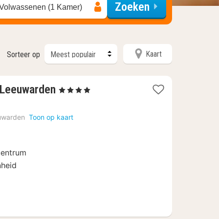
Zoeken
 Volwassenen (1 Kamer)
Kaart
Sorteer op
1
l Leeuwarden
, 4 Sterren
nacht
vanaf
uwarden
Toon op kaart
€
99,48
centrum
nheid