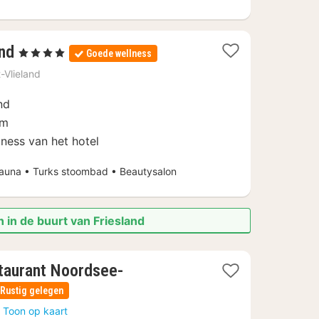
1
and
, 4 Sterren
Goede wellness
nacht
-Vlieland
vanaf
€
nd
128
um
ness van het hotel
una • Turks stoombad • Beautysalon
 in de buurt van Friesland
taurant Noordsee-
Rustig gelegen
Toon op kaart