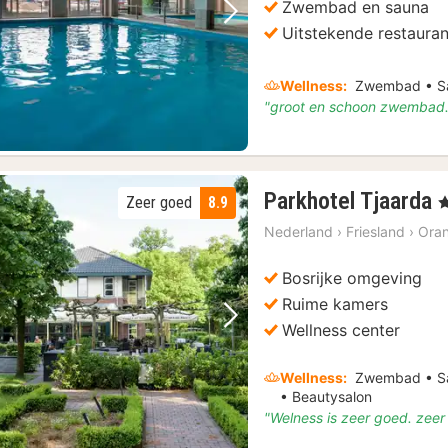
Zwembad en sauna
Vorige foto
Volgende foto
Uitstekende restauran
Wellness:
Zwembad • Sa
"groot en schoon zwembad.
Parkhotel Tjaarda
Zeer goed
8.9
, 
n
Nederland
›
Friesland
›
Ora
v
Bosrijke omgeving
Ruime kamers
Vorige foto
Volgende foto
Wellness center
Wellness:
Zwembad • Sa
• Beautysalon
"Welness is zeer goed. zeer