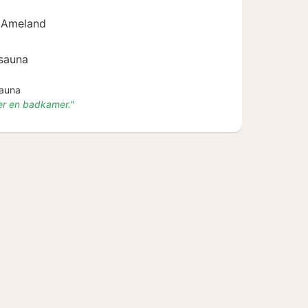
 Ameland
sauna
auna
r en badkamer."