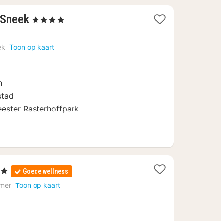
1
 Sneek
, 4 Sterren
nacht
vanaf
ek
Toon op kaart
€
107,35
n
stad
eester Rasterhoffpark
en
Goede wellness
ten
mer
Toon op kaart
f
25