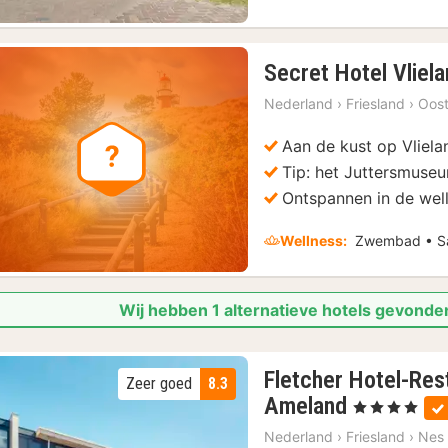
Secret Hotel Vliel
Nederland
›
Friesland
›
Oost
Aan de kust op Vliela
Tip: het Juttersmuse
Ontspannen in de well
Wellness:
Zwembad • Sa
Wij hebben 1 alternatieve hotels gevonden
Fletcher Hotel-Res
Zeer goed
8.3
3
Ameland
, 4 Sterren
nachten
Nederland
›
Friesland
›
Nes