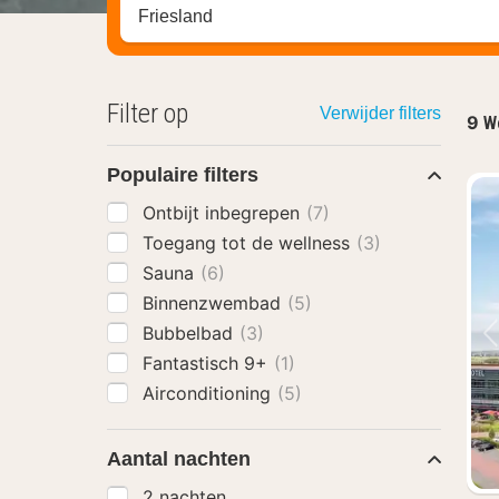
Zoek op hotel, regio of stad
Filter op
Verwijder filters
9
We
Populaire filters
Ontbijt inbegrepen
(7)
Toegang tot de wellness
(3)
Sauna
(6)
Binnenzwembad
(5)
Bubbelbad
(3)
Fantastisch 9+
(1)
Airconditioning
(5)
Aantal nachten
2 nachten