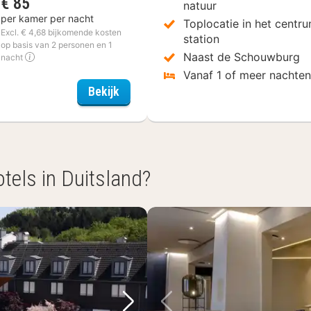
€ 85
natuur
per kamer per nacht
Toplocatie in het centru
Excl. € 4,68 bijkomende kosten
station
op basis van 2 personen en 1
Naast de Schouwburg
nacht
Vanaf 1 of meer nachte
Leonardo Hotel Papendrecht
Bekijk
otels in Duitsland?