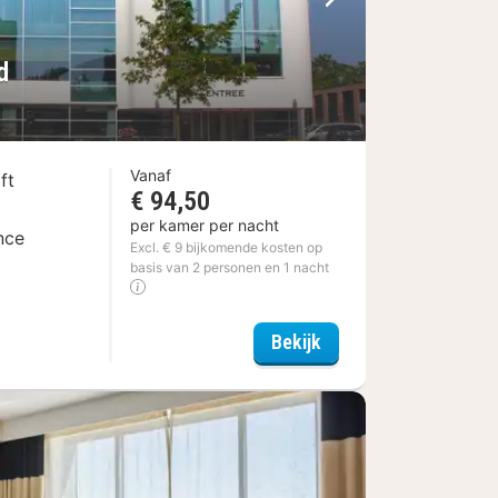
Volgende foto
d
Vanaf
ft
€ 94,50
per kamer per nacht
nce
Excl. € 9 bijkomende kosten op
n
basis van 2 personen en 1 nacht
Shanghai Hotel Holla
Bekijk