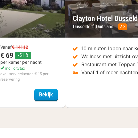
Volgende foto
Vorige foto
Clayton Hotel Düsseld
Düsseldorf, Duitsland
7.8
Vanaf
€ 141,12
10 minuten lopen naar K
€ 69
korting
-51 %
Wellness met uitzicht o
per kamer per nacht
Restaurant met Teppan Y
incl. citytax
Vanaf 1 of meer nachte
excl. servicekosten € 15 per
reservering
Trans World Hotels Kranichhöhe
Bekijk