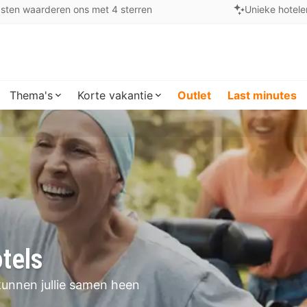
sten waarderen ons met 4 sterren
Unieke hotele
Thema's
Korte vakantie
Outlet
Last minutes
otels
kunnen jullie samen heen