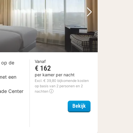
Volgende foto
Vanaf
r op de
€ 162
per kamer per nacht
met een
Excl. € 39,80 bijkomende kosten
op basis van 2 personen en 2
ade Center
nachten
ue
NH Den Haag
Bekijk
m