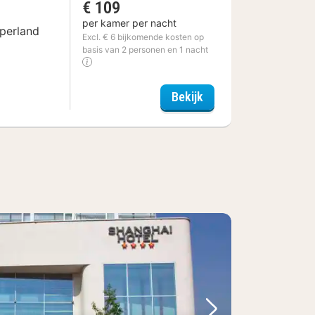
€ 109
per kamer per nacht
mperland
Excl. € 6 bijkomende kosten op
n
basis van 2 personen en 1 nacht
Fletcher Wellness-Ho
Bekijk