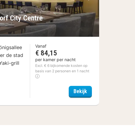
Volgende foto
orf City Centre
Vanaf
önigsallee
€ 84,15
ver de stad
per kamer per nacht
aki-grill
Excl. € 6 bijkomende kosten op
n
basis van 2 personen en 1 nacht
Clayton Hotel Düsseld
Bekijk