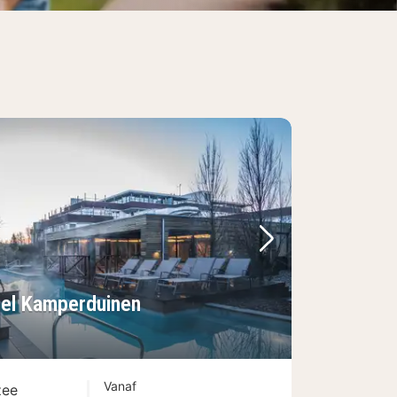
Volgende foto
tel Kamperduinen
Vanaf
zee