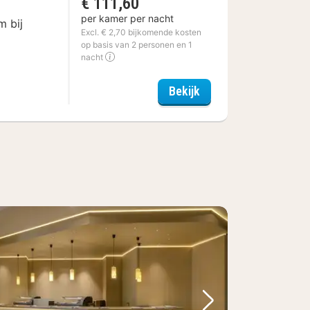
€ 111,60
per kamer per nacht
m bij
Excl. € 2,70 bijkomende kosten
op basis van 2 personen en 1
nacht
n
Leonardo Hotel Henge
Bekijk