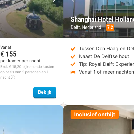
Volgende foto
Vorige foto
Shanghai Hotel Hollan
Delft, Nederland
7.2
Vanaf
Tussen Den Haag en Del
€ 155
Naast De Delftse hout
per kamer per nacht
Tip: Royal Delft Experie
Excl. € 15,20 bijkomende kosten
Vanaf 1 of meer nachte
op basis van 2 personen en 1
nacht
't Wapen van Marion
Bekijk
Inclusief ontbijt