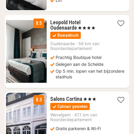
Lift
Leopold Hotel
8.5
1
Oudenaarde
, 4 Sterren
nacht
Romantisch
vanaf
€
Oudenaarde
·
56 km van
Noorderdepartement
114
Prachtig Boutique hotel
Gelegen aan de Schelde
Op 5 min. lopen van het bijzondere
stadhuis
1
Salons Cortina
, 3 Sterren
8.3
nacht
Culinair genieten
vanaf
€
Wevelgem
·
47.1 km van
Noorderdepartement
118
Gratis parkeren & Wi-Fi