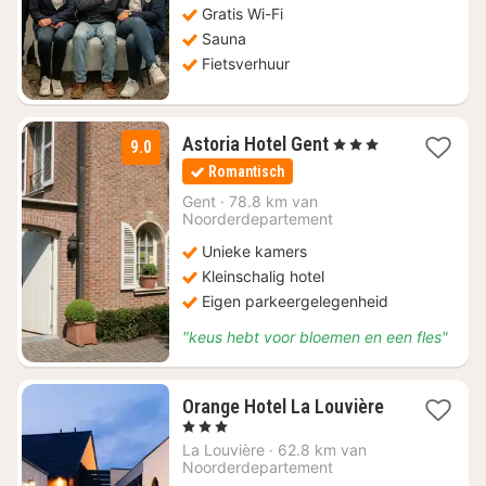
Gratis Wi-Fi
Sauna
Fietsverhuur
1
Astoria Hotel Gent
, 3 Sterren
9.0
nacht
Romantisch
vanaf
€
Gent
·
78.8 km van
Noorderdepartement
98
Unieke kamers
Kleinschalig hotel
Eigen parkeergelegenheid
"keus hebt voor bloemen en een fles"
Orange Hotel La Louvière
1
, 3 Sterren
nacht
La Louvière
·
62.8 km van
vanaf
Noorderdepartement
€