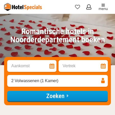
menu
Mijn
favorieten
Romantische hotels in
Noorderdepartement boeken
Aankomst
Vertrek
2 Volwassenen (1 Kamer)
Zoeken