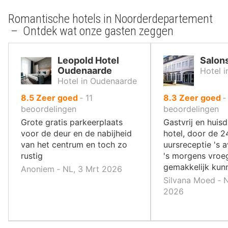
Romantische hotels in Noorderdepartement
– Ontdek wat onze gasten zeggen
Leopold Hotel
Salons
Oudenaarde
Hotel 
Hotel in Oudenaarde
uit
uit
8.5
Zeer goed
‐
11
8.3
Zeer goed
10
10
beoordelingen
beoordelingen
,
,
Grote gratis parkeerplaats
Gastvrij en huisd
voor de deur en de nabijheid
hotel, door de 2
van het centrum en toch zo
uursreceptie 's 
rustig
's morgens vroe
gemakkelijk kunn
Anoniem ‐ NL, 3 Mrt 2026
Silvana Moed ‐ 
2026