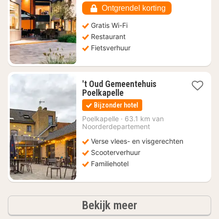
86,62
Ontgrendel korting
Gratis Wi-Fi
Restaurant
Fietsverhuur
't Oud Gemeentehuis
1
Poelkapelle
nacht
Bijzonder hotel
vanaf
€
Poelkapelle
·
63.1 km van
Noorderdepartement
118,80
Verse vlees- en visgerechten
Scooterverhuur
Familiehotel
hotels
Bekijk meer