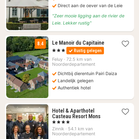
Direct aan de oever van de Leie
"Zeer mooie ligging aan de rivier de
Leie. Lekker rustig"
1
Le Manoir du Capitaine
8.4
nacht
, 3 Sterren
Rustig gelegen
vanaf
€
Feluy
·
72.5 km van
Noorderdepartement
125
Dichtbij dierentuin Pairi Daiza
Landelijk gelegen
Authentiek hotel
Hotel & Aparthotel
1
Casteau Resort Mons
nacht
, 4 Sterren
vanaf
Zinnik
·
54.1 km van
€
Noorderdepartement
101,74