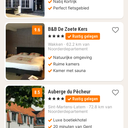
Nabij Kortrijk
Perfect fietsgebied
3
B&B De Zoete Kers
9.6
nachten
, 4 Sterren
Rustig gelegen
vanaf
€
Wakken
·
62.2 km van
Noorderdepartement
106,67
Natuurijke omgeving
Ruime kamers
Kamer met sauna
1
Auberge du Pêcheur
8.5
nacht
, 4 Sterren
Rustig gelegen
vanaf
€
Sint-Martens-Latem
·
72.8 km van
Noorderdepartement
119
Luxe boetiekhotel
20 minuten van Gent