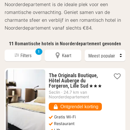
Noorderdepartement is de ideale plek voor een
romantische overnachting. Geniet samen van de
charmante sfeer en verblijf in een romantisch hotel in
Noorderdepartement vanaf slechts €84.
11
Romantische hotels in Noorderdepartement gevonden
1
Filters
Kaart
The Originals Boutique,
Hôtel Auberge du
1
Forgeron, Lille Sud
, 3 Sterren
nacht
Seclin
·
24.7 km van
vanaf
Noorderdepartement
€
83,22
Ontgrendel korting
Gratis Wi-Fi
Restaurant