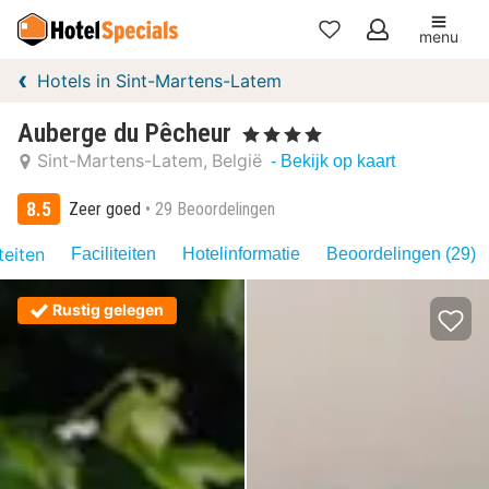
menu
Mijn
Hotels in Sint-Martens-Latem
favorieten
Auberge du Pêcheur
, 4 Sterren
Sint-Martens-Latem
België
- Bekijk op kaart
8.5
Zeer goed
29 Beoordelingen
teiten
Faciliteiten
Hotelinformatie
Beoordelingen (29)
Rustig gelegen