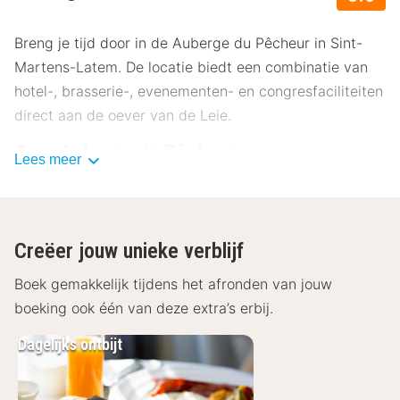
Breng je tijd door in de Auberge du Pêcheur in Sint-
Martens-Latem. De locatie biedt een combinatie van
hotel-, brasserie-, evenementen- en congresfaciliteiten
direct aan de oever van de Leie.
Over Auberge du Pêcheur
Lees meer
Het luxueuze boetiekhotel Auberge du Pêcheur ligt op
slechts 20 minuten rijden van het historische Gent. Ga
een dagje winkelen in Gent of bezoek een van de vele
Creëer jouw unieke verblijf
bezienswaardigheden en musea.
Boek gemakkelijk tijdens het afronden van jouw
Faciliteiten Auberge du Pêcheur
boeking ook één van deze extra’s erbij.
De kamers van Auberge du Pêcheur zijn stijlvol
Dagelijks ontbijt
ingericht. Elke kamer beschikt over een televisie, gratis
WiFi en een badkamer met douche en toilet.