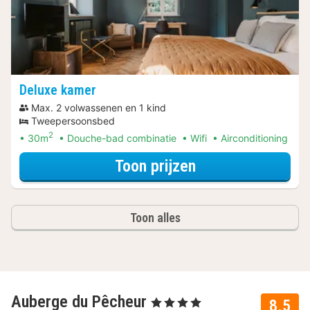
Deluxe kamer
Max. 2 volwassenen en 1 kind
Tweepersoonsbed
2
30m
Douche-bad combinatie
Wifi
Airconditioning
voor Deluxe kam
Toon prijzen
Toon alles
Auberge du Pêcheur
, 4 Sterren
8.5