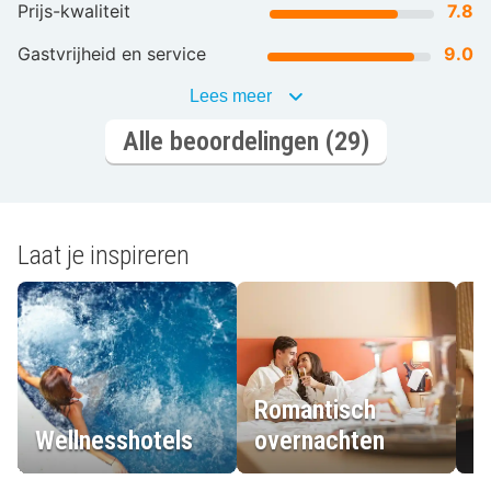
Prijs-kwaliteit
7.8
Gastvrijheid en service
9.0
Lees meer
Alle beoordelingen (29)
Laat je inspireren
Romantisch
Wellnesshotels
overnachten
L