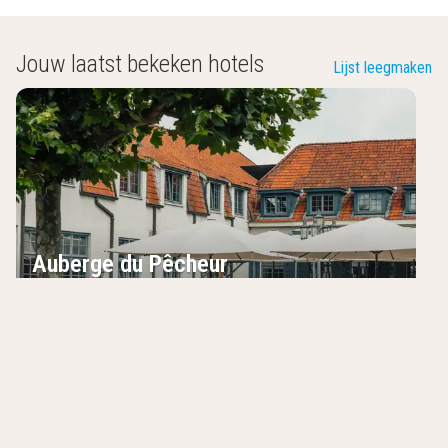
Jouw laatst bekeken hotels
Lijst leegmaken
Auberge du Pêcheur
Sint-Martens-Latem
,
België
8.5
/10
Luxe boetiekhotel
20 minuten van Gent
Direct aan de oever van de Leie