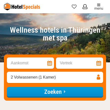
menu
Mijn
favorieten
Wellness hotels in Thüringen
met spa
Aankomst
Vertrek
2 Volwassenen (1 Kamer)
Zoeken