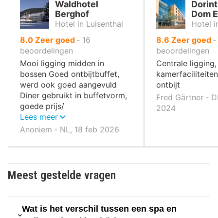
Waldhotel
Dorint
Berghof
Dom E
Hotel in Luisenthal
Hotel i
uit
uit
8.0
Zeer goed
‐
16
8.6
Zeer goed
10
10
beoordelingen
beoordelingen
,
,
Mooi ligging midden in
Centrale ligging
bossen Goed ontbijtbuffet,
kamerfaciliteiten
werd ook goed aangevuld
ontbijt
Diner gebruikt in buffetvorm,
Fred Gärtner ‐ DE
goede prijs/
2024
kwaliteitverhouding
Lees meer
Anoniem ‐ NL, 18 feb 2026
Meest gestelde vragen
Wat is het verschil tussen een spa en