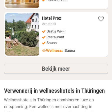
1
Hotel Prox
nacht
Arnstadt
vanaf
€
Gratis Wi-Fi
71,50
Restaurant
Sauna
Wellness:
Sauna
hotels
Bekijk meer
Verwennerij in wellnesshotels in Thüringen
Wellnesshotels in Thüringen combineren luxe en
ontspanning. Een wellness met overnachting in