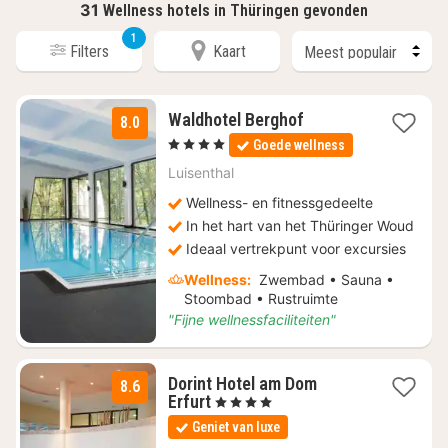
31
Wellness hotels in Thüringen gevonden
1
Filters
Kaart
1
Waldhotel Berghof
8.0
nacht
, 4 Sterren
Goede wellness
vanaf
€
Luisenthal
69
Wellness- en fitnessgedeelte
In het hart van het Thüringer Woud
Ideaal vertrekpunt voor excursies
Wellness:
Zwembad • Sauna •
Stoombad • Rustruimte
"Fijne wellnessfaciliteiten"
Dorint Hotel am Dom
8.6
1
Erfurt
, 4 Sterren
nacht
Geniet van luxe
vanaf