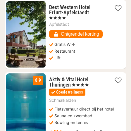
Best Western Hotel
1
Erfurt-Apfelstaedt
nacht
, 4 Sterren
vanaf
Apfelstädt
€
73,21
Ontgrendel korting
Gratis Wi-Fi
Restaurant
Lift
Aktiv & Vital Hotel
8.9
2
Thüringen
, 4 Sterren
nachten
Goede wellness
vanaf
€
Schmalkalden
179
Fietsverhuur direct bij het hotel
Sauna en zwembad
Bowling en tennis