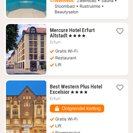
Wellness:
Zwembad • Sauna •
Stoombad • Rustruimte •
Beautysalon
Mercure Hotel Erfurt
1
Altstadt
, 4 Sterren
nacht
Erfurt
vanaf
€
Gratis Wi-Fi
92,55
Restaurant
Lift
Best Western Plus Hotel
1
Excelsior
, 4 Sterren
nacht
Erfurt
vanaf
€
Ontgrendel korting
106,33
Gratis Wi-Fi
Lift
Roomservice