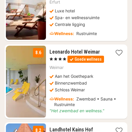
€
Erfurt
145,95
Luxe hotel
Spa- en wellnessruimte
Centrale ligging
Wellness:
Rustruimte
1
Leonardo Hotel Weimar
8.6
nacht
, 4 Sterren
Goede wellness
vanaf
€
Weimar
80
Aan het Goethepark
Binnenzwembad
Schloss Weimar
Wellness:
Zwembad • Sauna •
Rustruimte
"Het zwembad en wellness."
Landhotel Kains Hof
8.2