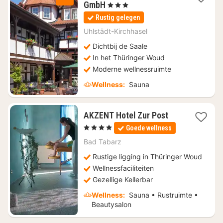
1
GmbH
, 3 Sterren
nacht
Rustig gelegen
vanaf
€
Uhlstädt-Kirchhasel
54
Dichtbij de Saale
In het Thüringer Woud
Moderne wellnessruimte
Wellness:
Sauna
1
AKZENT Hotel Zur Post
nacht
, 4 Sterren
Goede wellness
vanaf
€
Bad Tabarz
145,60
Rustige ligging in Thüringer Woud
Wellnessfaciliteiten
Gezellige Kellerbar
Wellness:
Sauna • Rustruimte •
Beautysalon