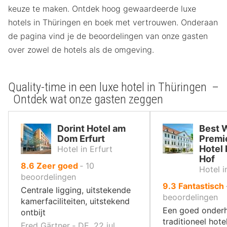
keuze te maken. Ontdek hoog gewaardeerde luxe
hotels in Thüringen en boek met vertrouwen. Onderaan
de pagina vind je de beoordelingen van onze gasten
over zowel de hotels als de omgeving.
Quality-time in een luxe hotel in Thüringen –
Ontdek wat onze gasten zeggen
Dorint Hotel am
Best 
Dom Erfurt
Premi
Hotel
Hotel in Erfurt
Hof
uit
8.6
Zeer goed
‐
10
Hotel 
10
beoordelingen
uit
9.3
Fantastisch
,
Centrale ligging, uitstekende
10
beoordelingen
kamerfaciliteiten, uitstekend
,
Een goed onder
ontbijt
traditioneel hote
Fred Gärtner ‐ DE, 22 jul