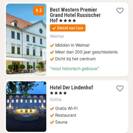
Best Western Premier
9.3
Grand Hotel Russischer
3
Hof
, 4 Sterren
nachten
Geniet van luxe
vanaf
€
Weimar
108,67
Midden in Weimar
Meer dan 200 jaar geschiedenis
Dicht bij het centrum
"mooi historisch gebouw"
1
Hotel Der Lindenhof
nacht
, 4 Sterren
vanaf
Gotha
€
119,06
Gratis Wi-Fi
Restaurant
Sauna