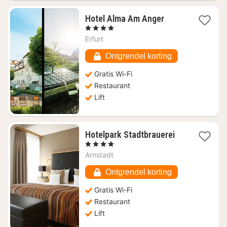
1
Hotel Alma Am Anger
nacht
, 4 Sterren
vanaf
Erfurt
€
128,08
Ontgrendel korting
Gratis Wi-Fi
Restaurant
Lift
1
Hotelpark Stadtbrauerei
nacht
, 4 Sterren
vanaf
Arnstadt
€
96,62
Ontgrendel korting
Gratis Wi-Fi
Restaurant
Lift