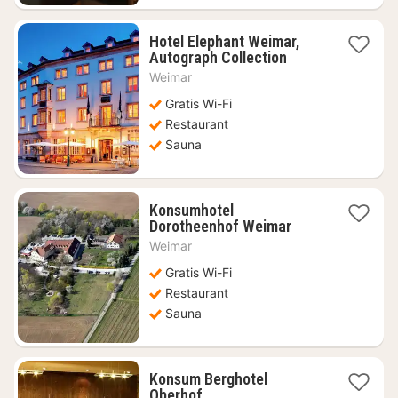
Hotel Elephant Weimar,
1
Autograph Collection
nacht
Weimar
vanaf
€
Gratis Wi-Fi
134,58
Restaurant
Sauna
Konsumhotel
1
Dorotheenhof Weimar
nacht
Weimar
vanaf
€
Gratis Wi-Fi
70,65
Restaurant
Sauna
Konsum Berghotel
1
Oberhof