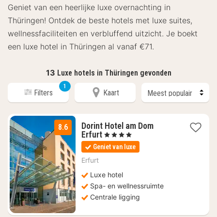
Geniet van een heerlijke luxe overnachting in
Thüringen! Ontdek de beste hotels met luxe suites,
wellnessfaciliteiten en verbluffend uitzicht. Je boekt
een luxe hotel in Thüringen al vanaf €71.
13
Luxe hotels in Thüringen gevonden
1
Filters
Kaart
Dorint Hotel am Dom
8.6
1
Erfurt
, 4 Sterren
nacht
Geniet van luxe
vanaf
€
Erfurt
145,95
Luxe hotel
Spa- en wellnessruimte
Centrale ligging