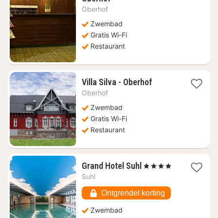
nacht
Oberhof
vanaf
€
Zwembad
100,09
Gratis Wi-Fi
Restaurant
1
Villa Silva - Oberhof
nacht
Oberhof
vanaf
€
Zwembad
105,33
Gratis Wi-Fi
Restaurant
1
Grand Hotel Suhl
, 4 Sterren
nacht
Suhl
vanaf
€
Ontgrendel korting
99,86
Zwembad