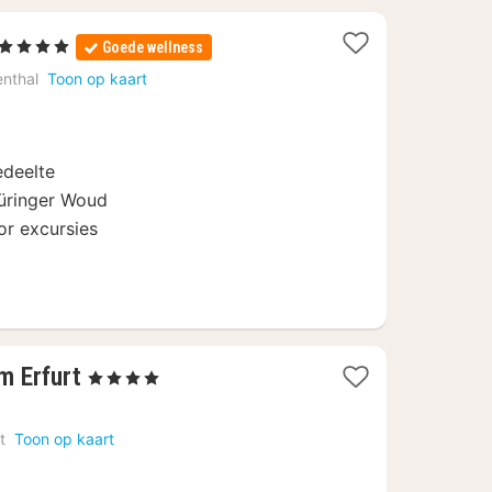
1
, 4 Sterren
Goede wellness
nacht
enthal
Toon op kaart
vanaf
€
69
edeelte
hüringer Woud
or excursies
1
m Erfurt
, 4 Sterren
nacht
vanaf
t
Toon op kaart
€
145,95