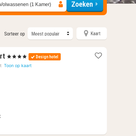
Zoeken
 Volwassenen (1 Kamer)
Kaart
Sorteer op
1
rt
, 4 Sterren
Design hotel
nacht
t
Toon op kaart
vanaf
€
110,25
t