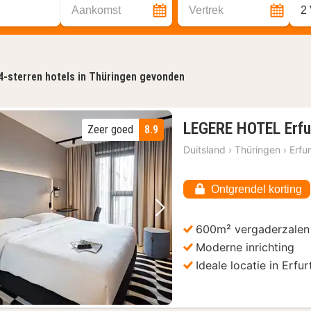
Aankomst
Vertrek
2
4-sterren hotels in Thüringen gevonden
LEGERE HOTEL Erfu
Zeer goed
8.9
Duitsland
›
Thüringen
›
Erfur
Ontgrendel korting
Vorige foto
Volgende foto
600m² vergaderzalen
Moderne inrichting
Ideale locatie in Erfur