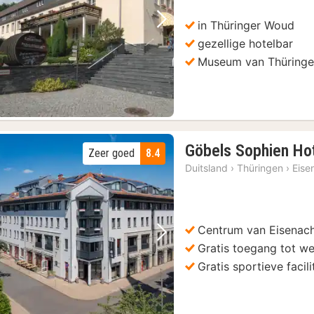
in Thüringer Woud
Vorige foto
Volgende foto
gezellige hotelbar
Museum van Thüring
Göbels Sophien Ho
Zeer goed
8.4
Duitsland
›
Thüringen
›
Eise
Centrum van Eisenac
Vorige foto
Volgende foto
Gratis toegang tot we
Gratis sportieve facili