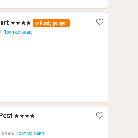
1
furt
, 4 Sterren
Rustig gelegen
nacht
t
Toon op kaart
vanaf
€
131,25
1
Post
, 4 Sterren
nacht
vanaf
Tabarz
Toon op kaart
€