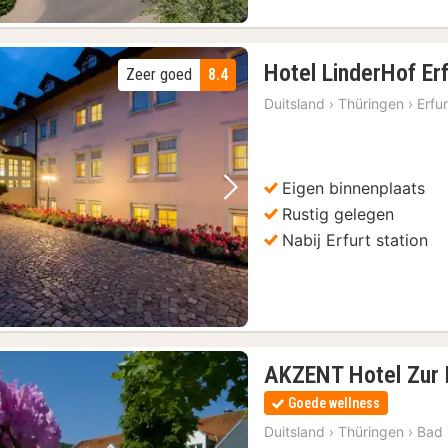
Hotel LinderHof Er
Zeer goed
8.4
Duitsland
›
Thüringen
›
Erfur
Eigen binnenplaats
Vorige foto
Volgende foto
Rustig gelegen
Nabij Erfurt station
AKZENT Hotel Zur 
Goede wellness
Duitsland
›
Thüringen
›
Bad 