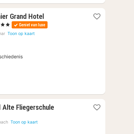
ier Grand Hotel
erren
Geniet van luxe
hten
mar
Toon op kaart
af
9,67
schiedenis
1
 Alte Fliegerschule
nacht
vanaf
nach
Toon op kaart
€