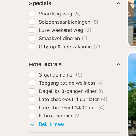
Specials
Voordelig weg
(5)
Seizoensaanbiedingen
(5)
Luxe weekend weg
(2)
Smaakvol dineren
(1)
Citytrip & fietsvakantie
(2)
Hotel extra's
3-gangen diner
(9)
Toegang tot de wellness
(4)
Dagelijks 3-gangen diner
(6)
Late check-out, 1 uur later
(4)
Late check-out 14:00 uur
(4)
E-bike verhuur
(2)
Hotel
Bekijk meer
extra's