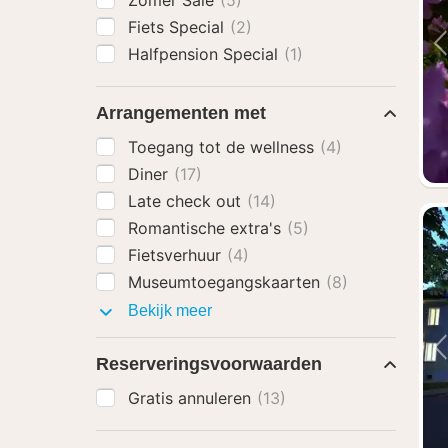
Zomer Sale
(5)
Fiets Special
(2)
Halfpension Special
(1)
Arrangementen met
Toegang tot de wellness
(4)
Diner
(17)
Late check out
(14)
Romantische extra's
(5)
Fietsverhuur
(4)
Museumtoegangskaarten
(8)
Arrangementen
Bekijk meer
met
Reserveringsvoorwaarden
Gratis annuleren
(13)