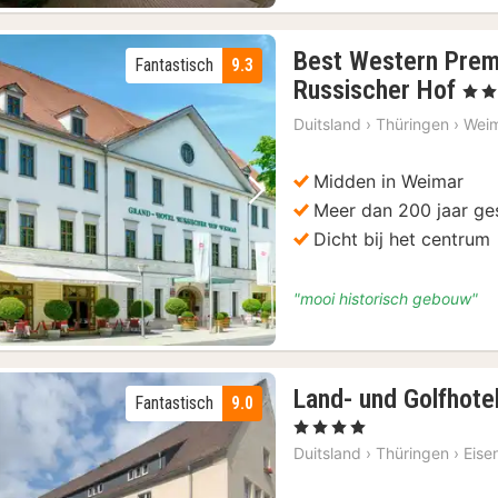
Erfurt: rondleiding door het Augustijner klooster en de cel van Luther
(8)
Best Western Prem
Fantastisch
9.3
3
Russischer Hof
, 4 St
nac
Duitsland
›
Thüringen
›
Wei
van
€
Midden in Weimar
10
Vorige foto
Volgende foto
Meer dan 200 jaar ge
Dicht bij het centrum
"mooi historisch gebouw"
Land- und Golfhotel
Fantastisch
9.0
, 4 Sterren
Duitsland
›
Thüringen
›
Eise