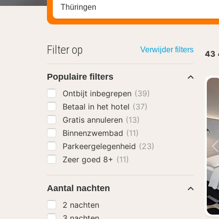
Zoek op hotel, regio of stad
Filter op
Verwijder filters
43
Populaire filters
Ontbijt inbegrepen
(39)
Betaal in het hotel
(37)
Gratis annuleren
(13)
Binnenzwembad
(11)
Parkeergelegenheid
(23)
Zeer goed 8+
(11)
Aantal nachten
2 nachten
3 nachten