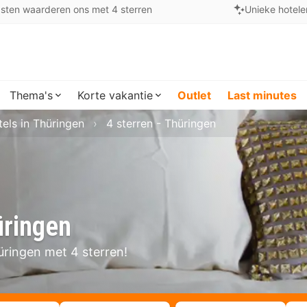
sten waarderen ons met 4 sterren
Unieke hotele
Thema's
Korte vakantie
Outlet
Last minutes
els in Thüringen
4 sterren - Thüringen
üringen
hüringen met 4 sterren!