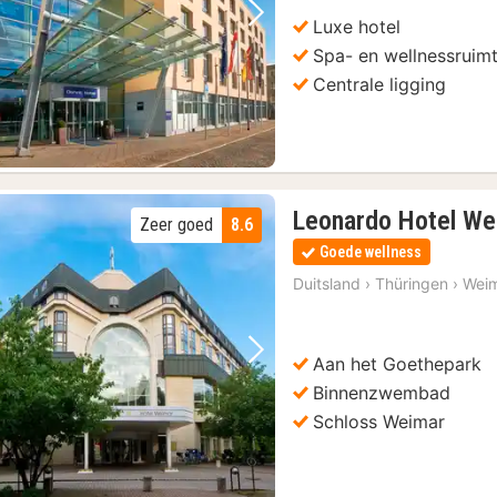
Luxe hotel
Vorige foto
Volgende foto
Spa- en wellnessruim
Centrale ligging
Leonardo Hotel We
Zeer goed
8.6
Goede wellness
Duitsland
›
Thüringen
›
Wei
Aan het Goethepark
Vorige foto
Volgende foto
Binnenzwembad
Schloss Weimar