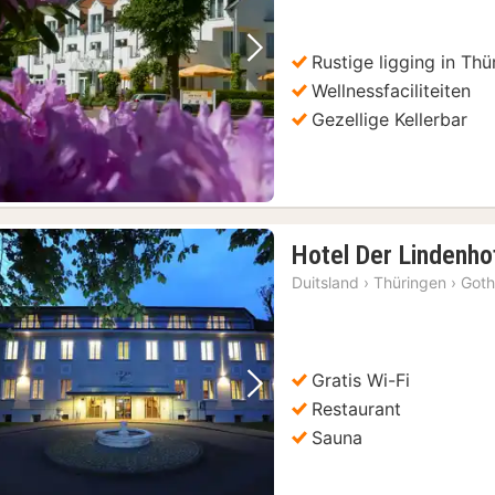
Rustige ligging in Th
Vorige foto
Volgende foto
Wellnessfaciliteiten
Gezellige Kellerbar
Hotel Der Lindenho
Duitsland
›
Thüringen
›
Got
Gratis Wi-Fi
Vorige foto
Volgende foto
Restaurant
Sauna