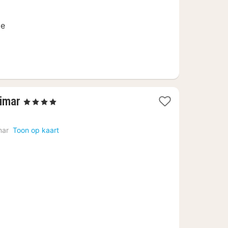
te
1
imar
, 4 Sterren
nacht
vanaf
mar
Toon op kaart
€
80