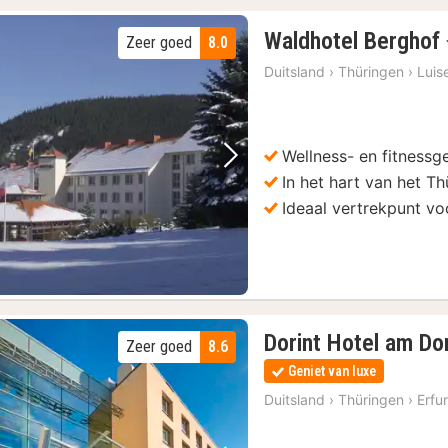
Waldhotel Berghof
Zeer goed
8.0
Duitsland
›
Thüringen
›
Luis
Wellness- en fitnessg
Vorige foto
Volgende foto
In het hart van het T
Ideaal vertrekpunt vo
Dorint Hotel am Do
Zeer goed
8.6
Geniet van luxe
Duitsland
›
Thüringen
›
Erfur