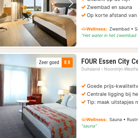
Zwembad en sauna
Vorige foto
Volgende foto
Op korte afstand van
Wellness:
Zwembad • Sa
"Het water in het zwembad 
FOUR Essen City C
Zeer goed
8.0
Duitsland
›
Noordrijn-Westfa
Goede prijs-kwaliteit
Centrale ligging bij h
Vorige foto
Volgende foto
Tip: maak uitstapjes 
Wellness:
Sauna • Rustr
"sauna"