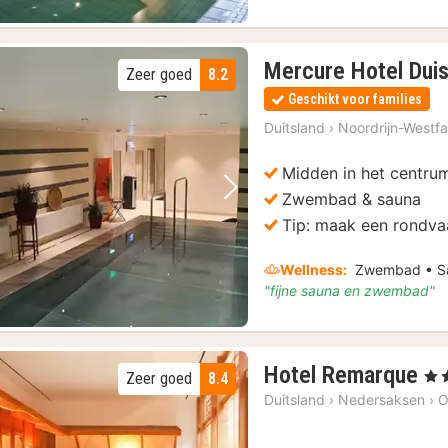
Mercure Hotel Duis
Zeer goed
8.2
Geschikt voor families
Duitsland
›
Noordrijn-Westfa
Midden in het centru
Zwembad & sauna
Vorige foto
Volgende foto
Tip: maak een rondva
Wellness:
Zwembad • S
"fijne sauna en zwembad"
1
Hotel Remarque
, 4 
Zeer goed
8.4
na
Duitsland
›
Nedersaksen
›
O
va
€