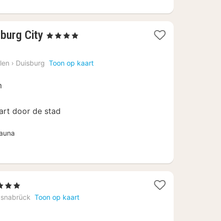
2
burg City
, 4 Sterren
nachten
vanaf
len
›
Duisburg
Toon op kaart
€
70
m
art door de stad
auna
Sterren
cht
snabrück
Toon op kaart
naf