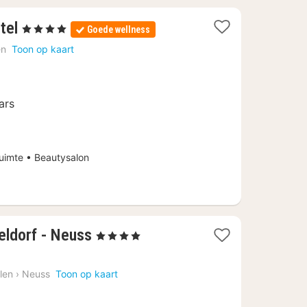
2
tel
, 4 Sterren
Goede wellness
nachten
en
Toon op kaart
vanaf
€
99,50
ars
uimte • Beautysalon
2
eldorf - Neuss
, 4 Sterren
nachten
vanaf
len
›
Neuss
Toon op kaart
€
94