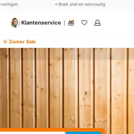
rvaringen
Boek snel en eenvoudig
Klantenservice
Mijn
favorieten
☀️ Zomer Sale