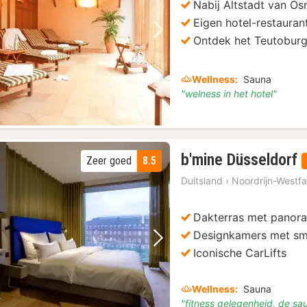
Nabij Altstadt van O
92
Eigen hotel-restauran
Vorige foto
Volgende foto
Ontdek het Teutobur
Wellness:
Sauna
"welness in het hotel"
b'mine Düsseldorf
Zeer goed
8.5
Duitsland
›
Noordrijn-Westfa
Dakterras met panora
Designkamers met sm
Vorige foto
Volgende foto
Iconische CarLifts
Wellness:
Sauna
"fitness gelegenheid, de sa