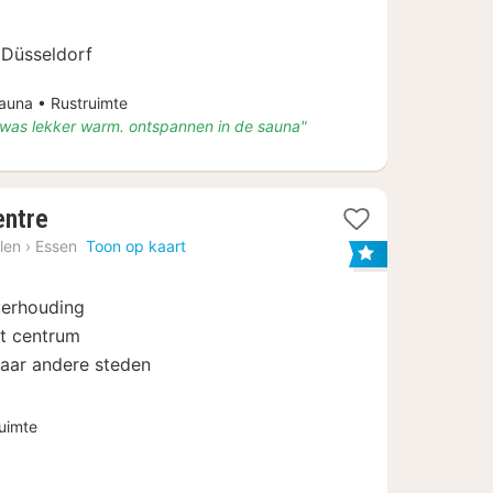
 Düsseldorf
una • Rustruimte
was lekker warm. ontspannen in de sauna"
3
entre
nachten
len
›
Essen
Toon op kaart
vanaf
€
verhouding
52,15
et centrum
naar andere steden
uimte