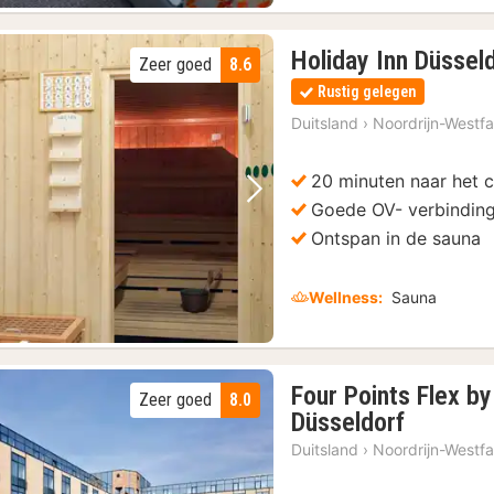
Holiday Inn Düssel
Zeer goed
8.6
Rustig gelegen
Duitsland
›
Noordrijn-Westfa
20 minuten naar het 
Vorige foto
Volgende foto
Goede OV- verbindin
Ontspan in de sauna
Wellness:
Sauna
rlie
Four Points Flex b
Zeer goed
8.0
3
Düsseldorf
nachten
Duitsland
›
Noordrijn-Westfa
vanaf