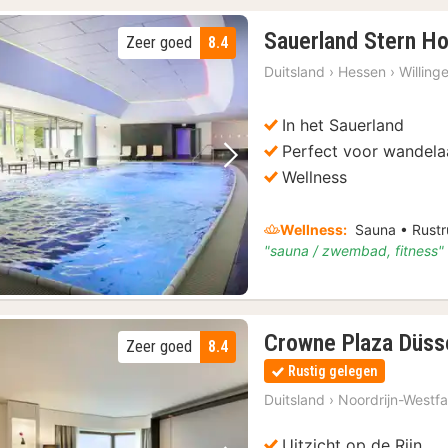
Sauerland Stern Ho
Zeer goed
8.4
Duitsland
›
Hessen
›
Willing
In het Sauerland
Perfect voor wandela
Vorige foto
Volgende foto
Wellness
Wellness:
Sauna • Rustr
"sauna / zwembad, fitness"
Crowne Plaza Düss
Zeer goed
8.4
Rustig gelegen
Duitsland
›
Noordrijn-Westfa
Uitzicht op de Rijn