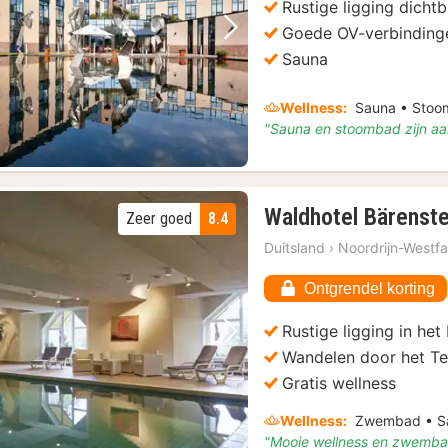
€
Rustige ligging dichtb
53
Goede OV-verbinding
Vorige foto
Volgende foto
Sauna
Wellness:
Sauna • Sto
"Sauna en stoombad zijn a
Waldhotel Bärenste
Zeer goed
8.4
Duitsland
›
Noordrijn-Westfa
Ontgrendel korting
Rustige ligging in het
Vorige foto
Volgende foto
Wandelen door het T
Gratis wellness
Wellness:
Zwembad • Sa
"Mooie wellness en zwemb