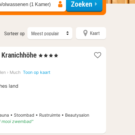
Zoeken
 Volwassenen (1 Kamer)
Kaart
Sorteer op
2
 Kranichhöhe
, 4 Sterren
nachten
vanaf
len
›
Much
Toon op kaart
€
69
hes land
na • Stoombad • Rustruimte • Beautysalon
el mooi zwembad"