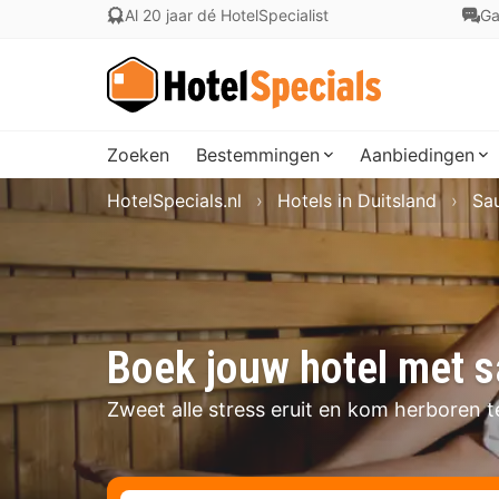
Al 20 jaar dé HotelSpecialist
Ga
Zoeken
Bestemmingen
Aanbiedingen
HotelSpecials.nl
Hotels in Duitsland
Sau
Boek jouw hotel met s
Zweet alle stress eruit en kom herboren t