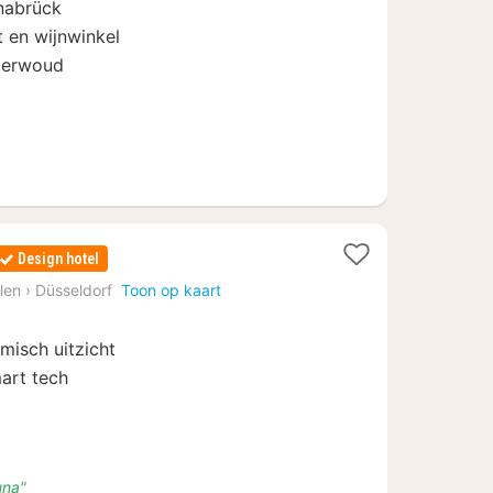
snabrück
,12
t en wijnwinkel
gerwoud
2
Design hotel
nachten
len
›
Düsseldorf
Toon op kaart
vanaf
€
misch uitzicht
69
art tech
una"