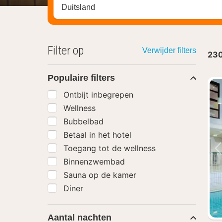
Zoek op hotel, regio of stad
Filter op
Verwijder filters
23
Populaire filters
Ontbijt inbegrepen
Wellness
Bubbelbad
Betaal in het hotel
Toegang tot de wellness
Binnenzwembad
Sauna op de kamer
Diner
Aantal nachten