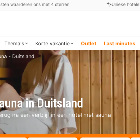
sten waarderen ons met 4 sterren
Unieke hotele
Thema's
Korte vakantie
Outlet
Last minutes
na - Duitsland
auna in Duitsland
erug na een verblijf in een hotel met sauna