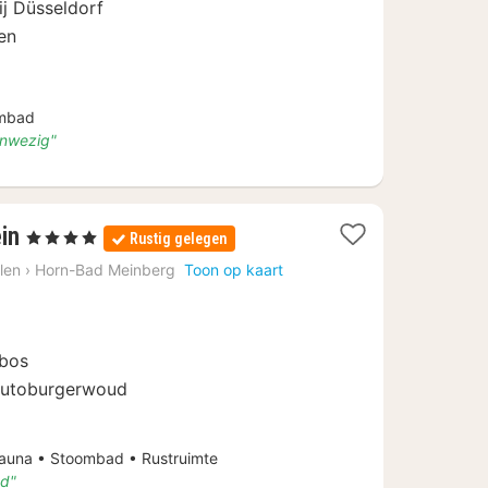
ij Düsseldorf
en
ombad
anwezig"
1
in
, 4 Sterren
Rustig gelegen
nacht
len
›
Horn-Bad Meinberg
Toon op kaart
vanaf
€
59
 bos
eutoburgerwoud
una • Stoombad • Rustruimte
ad"