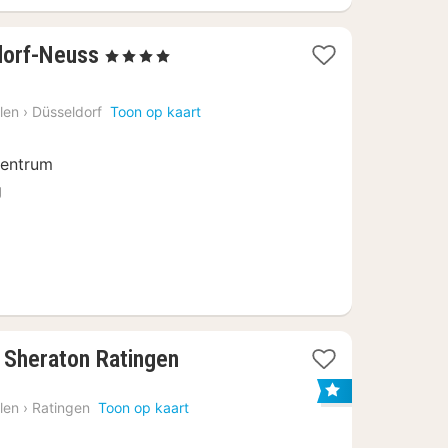
2
dorf-Neuss
, 4 Sterren
nachten
vanaf
len
›
Düsseldorf
Toon op kaart
€
64
centrum
g
y Sheraton Ratingen
len
›
Ratingen
Toon op kaart