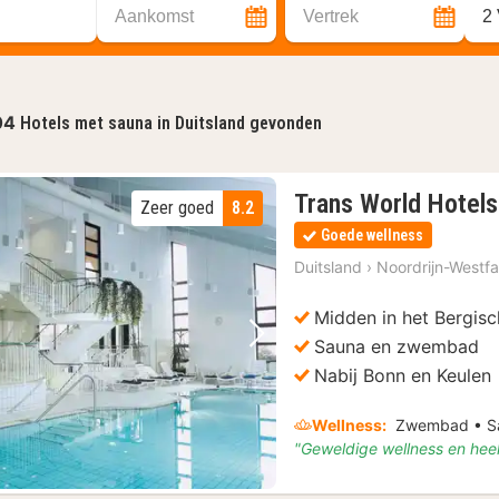
Aankomst
Vertrek
2
04
Hotels met sauna in Duitsland gevonden
Trans World Hotels
Zeer goed
8.2
Goede wellness
Duitsland
›
Noordrijn-Westfa
Midden in het Bergisc
Sauna en zwembad
Vorige foto
Volgende foto
Nabij Bonn en Keulen
Wellness:
Zwembad • Sau
"Geweldige wellness en he