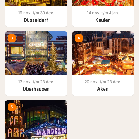
19 nov. t/m 30 dec.
14 nov. t/m 4 jan.
Düsseldorf
Keulen
3
4
13 nov. t/m 23 dec.
20 nov. t/m 23 dec.
Oberhausen
Aken
5