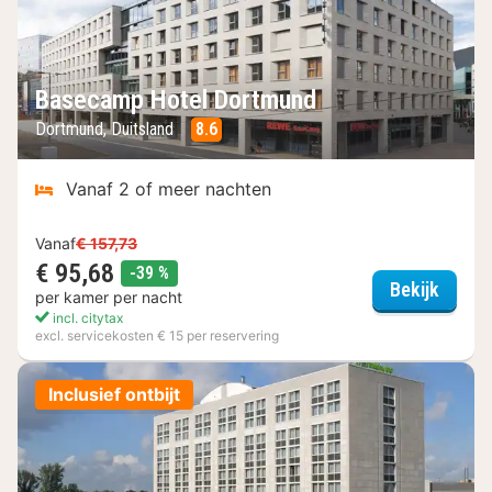
Basecamp Hotel Dortmund
Dortmund, Duitsland
8.6
Vanaf 2 of meer nachten
Vanaf
€ 157,73
€ 95,68
korting
-39 %
Basec
Bekijk
per kamer per nacht
incl. citytax
excl. servicekosten € 15 per reservering
Inclusief ontbijt