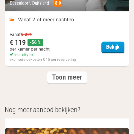
Düsseldorf, Duitsland
8.9
Vanaf 2 of meer nachten
Vanaf
€ 271
€ 119
korting
-56 %
Hotel 
Bekijk
per kamer per nacht
incl. citytax
excl. servicekosten € 15 per reservering
(6
hotels
Toon meer
hotels)
Nog meer aanbod bekijken?