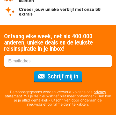
klanten
Creëer jouw unieke verblijf met onze 56
extra's
Ontvang elke week, net als 400.000
anderen, unieke deals en de leukste
reisinspiratie in je inbox!
Voor de nieuws
Schrijf mij in
Persoonsgegevens worden verwerkt volgens ons
privacy
statement
. Wil je de nieuwsbrief niet meer ontvangen? Dan kun
je je altijd gemakkelijk uitschrijven door onderaan de
nieuwsbrief op “afmelden” te klikken.