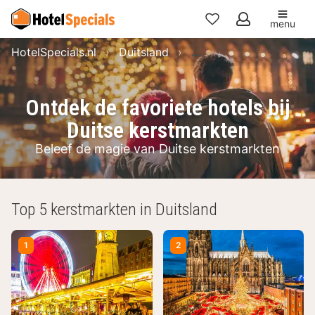
menu
Mijn
HotelSpecials.nl
Duitsland
Ontdek de favoriete ho
favorieten
Ontdek de favoriete hotels bij
Duitse kerstmarkten
Beleef de magie van Duitse kerstmarkten
Top 5 kerstmarkten in Duitsland
1
2