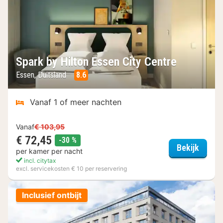
Spark by Hilton Essen City Centre
Essen, Duitsland
8.6
Vanaf 1 of meer nachten
Vanaf
€ 103,95
€ 72,45
korting
-30 %
Spark 
Bekijk
per kamer per nacht
incl. citytax
excl. servicekosten € 10 per reservering
Inclusief ontbijt