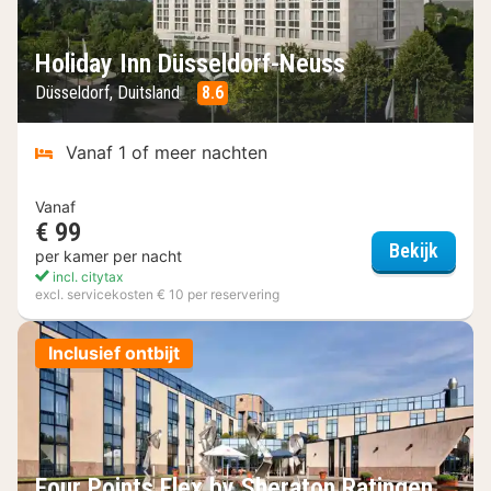
Holiday Inn Düsseldorf-Neuss
Düsseldorf, Duitsland
8.6
Vanaf 1 of meer nachten
Vanaf
€ 99
Holida
Bekijk
per kamer per nacht
incl. citytax
excl. servicekosten € 10 per reservering
Inclusief ontbijt
Four Points Flex by Sheraton Ratingen