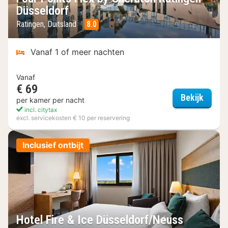
Düsseldorf
Ratingen, Duitsland
8.0
Vanaf 1 of meer nachten
Vanaf
€ 69
Four P
Bekijk
per kamer per nacht
incl. citytax
excl. servicekosten € 10 per reservering
Inclusief ontbijt
Hotel Fire & Ice Düsseldorf/Neuss