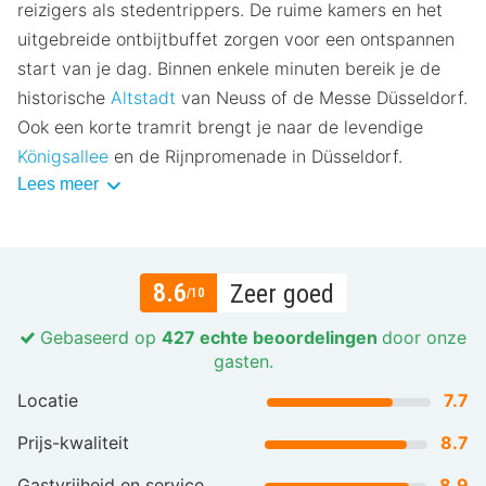
reizigers als stedentrippers. De ruime kamers en het
uitgebreide ontbijtbuffet zorgen voor een ontspannen
start van je dag. Binnen enkele minuten bereik je de
historische
Altstadt
van Neuss of de Messe Düsseldorf.
Ook een korte tramrit brengt je naar de levendige
Königsallee
en de Rijnpromenade in Düsseldorf.
Lees meer
8.6
Zeer goed
/10
Gebaseerd op
427 echte beoordelingen
door onze
gasten.
Locatie
7.7
Prijs-kwaliteit
8.7
Gastvrijheid en service
8.9