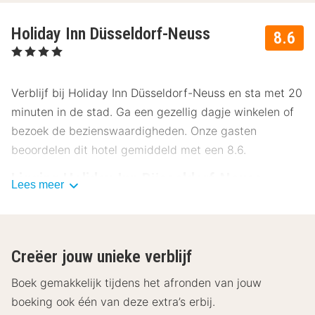
Holiday Inn Düsseldorf-Neuss
8.6
, 4 Sterren
Verblijf bij Holiday Inn Düsseldorf-Neuss en sta met 20
minuten in de stad. Ga een gezellig dagje winkelen of
bezoek de bezienswaardigheden. Onze gasten
beoordelen dit hotel gemiddeld met een 8.6.
Ligging Holiday Inn Düsseldorf-Neuss
Lees meer
Het Holiday Inn Düsseldorf-Neuss ligt op korte afstand
van het centrum van Düsseldorf. Beleef de levendige
stad met haar rijke geschiedenis en cultuur. Er is veel
Creëer jouw unieke verblijf
te doen tijdens jouw verblijf in het Holiday Inn
Düsseldorf-Neuss. De winkelstraat van Düsseldorf en
Boek gemakkelijk tijdens het afronden van jouw
vooral de jaarlijkse kerstmarkt zijn een must voor
boeking ook één van deze extra’s erbij.