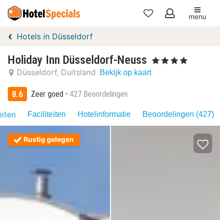
menu
Mijn
Hotels in Düsseldorf
favorieten
Holiday Inn Düsseldorf-Neuss
, 4 Sterren
Düsseldorf
Duitsland
Bekijk op kaart
8.6
Zeer goed
427 Beoordelingen
eiten
Faciliteiten
Hotelinformatie
Beoordelingen (427)
Rustig gelegen