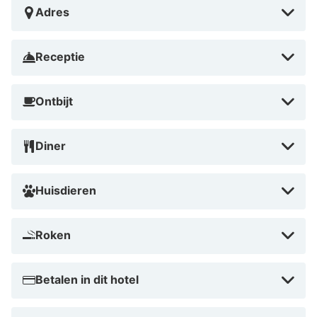
snuiven in musea en het ontdekken van lokale
Adres
bezienswaardigheden. Met ruime kamers en
uitstekende service biedt Holiday Inn Düsseldorf-
Receptie
Neuss alles voor een geslaagde stedentrip of
zakenreis. Boek vanaf slechts € 64 in augustus 2026.
Ontbijt
Diner
Huisdieren
Roken
Betalen in dit hotel