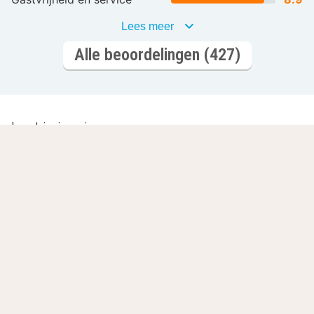
Lees meer
Alle beoordelingen (427)
Laat je inspireren
Romantisch
Wellnesshotels
overnachten
L