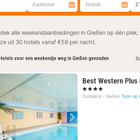
Aankomst
Vertrek
2
dek alle weekendaanbiedingen in Gießen op één plek, id
ze uit 30 hotels vanaf €59 per nacht.
Hotels voor een weekendje weg in Gießen gevonden
So
Best Western Plus 
, 4 Sterren
Duitsland
›
Gießen
Toon op 
Vorige foto
Volgende foto