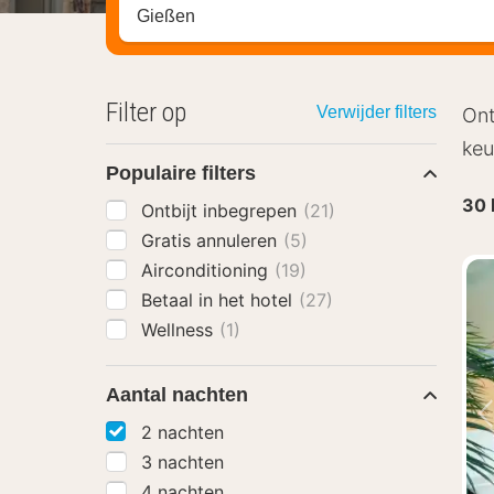
Zoek op hotel, regio of stad
Filter op
Verwijder filters
Ont
keu
Populaire filters
30
Ontbijt inbegrepen
(21)
Gratis annuleren
(5)
Airconditioning
(19)
Betaal in het hotel
(27)
Wellness
(1)
Aantal nachten
2 nachten
3 nachten
4 nachten