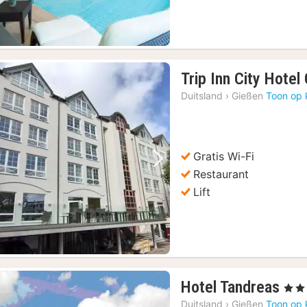
Trip Inn City Hotel
Duitsland
›
Gießen
Toon op 
Gratis Wi-Fi
Vorige foto
Volgende foto
Restaurant
Lift
2
Hotel Tandreas
, 4 St
nac
Duitsland
›
Gießen
Toon op 