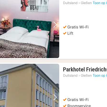
Duitsland
›
Gießen
Toon op 
Gratis Wi-Fi
Vorige foto
Volgende foto
Lift
Parkhotel Friedric
Duitsland
›
Gießen
Toon op 
Gratis Wi-Fi
Vorige foto
Volgende foto
Roomservice