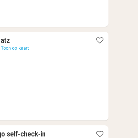
2
latz
nachten
Toon op kaart
vanaf
€
83,27
2
o self-check-in