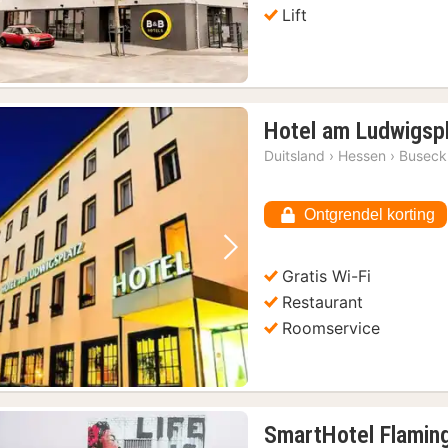
Lift
Hotel am Ludwigsp
Duitsland
›
Hessen
›
Buseck
Ontgrendel korting
Vorige foto
Volgende foto
Gratis Wi-Fi
Restaurant
Roomservice
SmartHotel Flaming