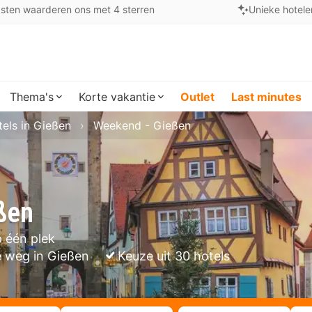
sten waarderen ons met 4 sterren
Unieke hotele
Thema's
Korte vakantie
Outlet
Last minutes
els in Gießen
Weekend - Gießen
ßen
 één plek
e weg in Gießen
Keuze uit 30 hotels