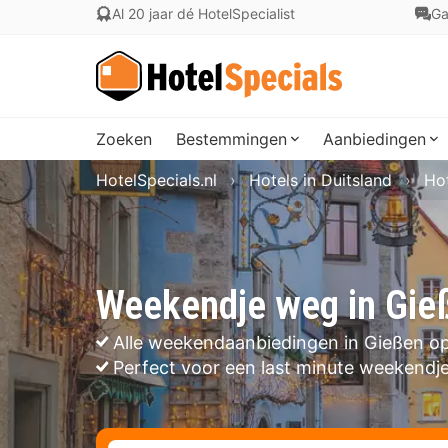
Al 20 jaar dé HotelSpecialist
Ga
Zoeken
Bestemmingen
Aanbiedingen
HotelSpecials.nl
Hotels in Duitsland
Hot
Weekendje weg in Gie
Alle weekendaanbiedingen in Gießen op
Perfect voor een last minute weekendj