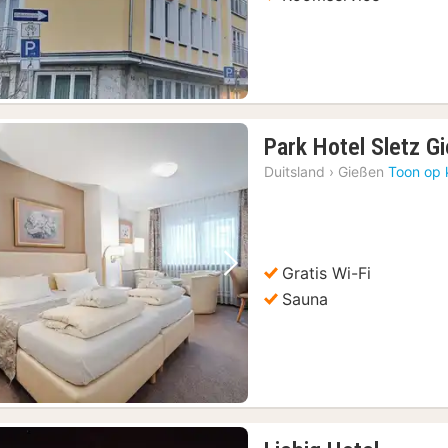
Park Hotel Sletz G
Duitsland
›
Gießen
Toon op 
Gratis Wi-Fi
Vorige foto
Volgende foto
Sauna