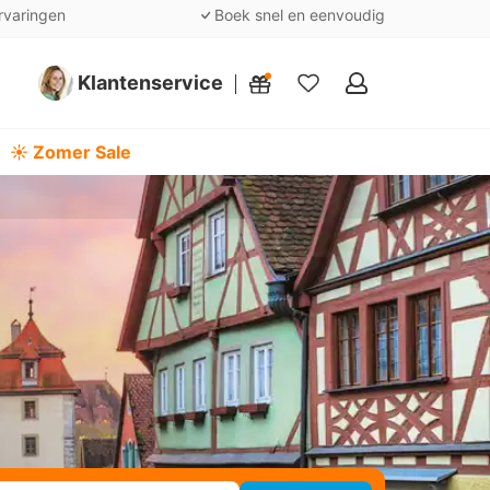
rvaringen
Boek snel en eenvoudig
Klantenservice
Mijn
favorieten
☀️ Zomer Sale