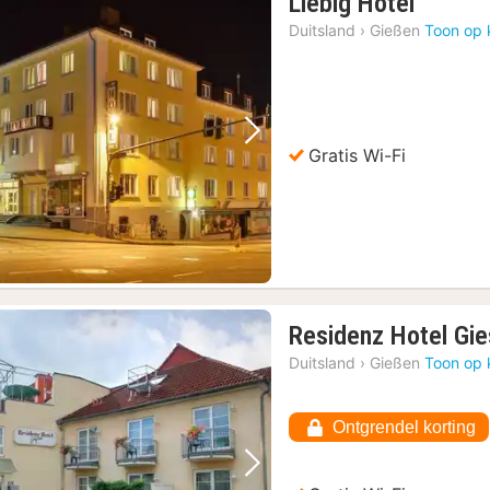
2
Liebig Hotel
nachte
Duitsland
›
Gießen
Toon op 
vanaf
€
83,89
Vorige foto
Volgende foto
Gratis Wi-Fi
Residenz Hotel Gi
Duitsland
›
Gießen
Toon op 
Ontgrendel korting
Vorige foto
Volgende foto