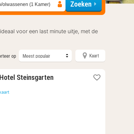
Zoeken
 Volwassenen (1 Kamer)
eaal voor een last minute uitje, met de
Kaart
rteer op
2
Hotel Steinsgarten
nachten
vanaf
kaart
€
131