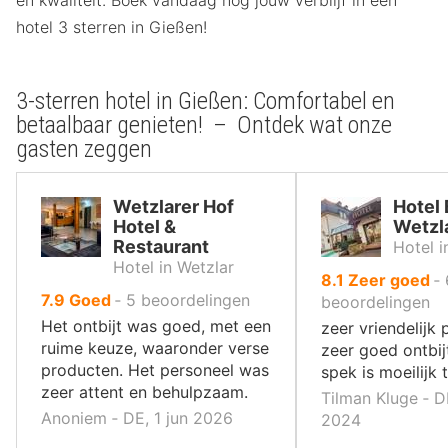
hotel 3 sterren in Gießen!
3-sterren hotel in Gießen: Comfortabel en
betaalbaar genieten! – Ontdek wat onze
gasten zeggen
Wetzlarer Hof
Hotel
Hotel &
Wetzl
Restaurant
Hotel i
Hotel in Wetzlar
uit
8.1
Zeer goed
‐
uit
7.9
Goed
‐
5
beoordelingen
10
beoordelingen
10
,
Het ontbijt was goed, met een
zeer vriendelijk 
,
ruime keuze, waaronder verse
zeer goed ontbij
producten. Het personeel was
spek is moeilijk 
zeer attent en behulpzaam.
Tilman Kluge ‐ D
Anoniem ‐ DE, 1 jun 2026
2024