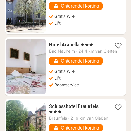
€
Ontgrendel korting
98,42
Gratis Wi-Fi
Lift
1
Hotel Arabella
, 3 Sterren
nacht
Bad Nauheim
·
24.4 km van Gießen
vanaf
€
Ontgrendel korting
130,62
Gratis Wi-Fi
Lift
Roomservice
1
Schlosshotel Braunfels
nacht
, 3 Sterren
vanaf
Braunfels
·
21.6 km van Gießen
€
108,50
Ontgrendel korting