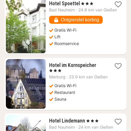
1
Hotel Spoettel
, 3 Sterren
nacht
Bad Nauheim
·
24.8 km van Gießen
vanaf
€
Ontgrendel korting
118,47
Gratis Wi-Fi
Lift
Roomservice
1
Hotel im Kornspeicher
nacht
, 3 Sterren
vanaf
Marburg
·
23.9 km van Gießen
€
114,02
Gratis Wi-Fi
Restaurant
Sauna
1
Hotel Lindemann
, 3 Sterren
nacht
Bad Nauheim
·
24 km van Gießen
vanaf