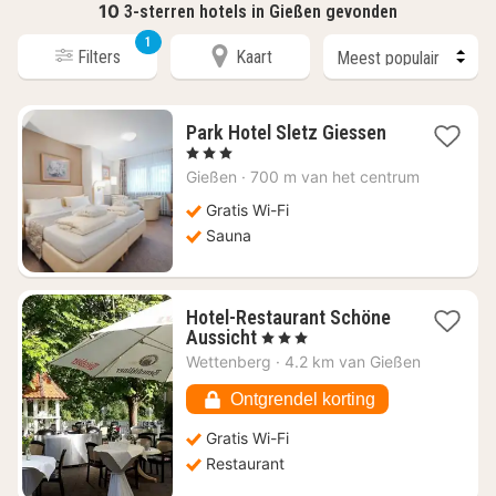
10
3-sterren hotels in Gießen gevonden
1
Filters
Kaart
1
Park Hotel Sletz Giessen
nacht
, 3 Sterren
vanaf
Gießen
·
700 m van het centrum
€
117,61
Gratis Wi-Fi
Sauna
Hotel-Restaurant Schöne
1
Aussicht
, 3 Sterren
nacht
Wettenberg
·
4.2 km van Gießen
vanaf
€
Ontgrendel korting
103,23
Gratis Wi-Fi
Restaurant