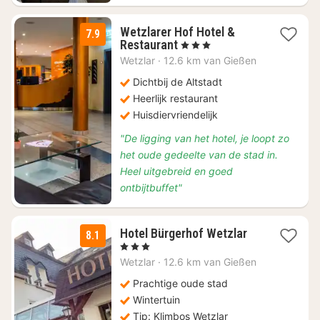
Wetzlarer Hof Hotel &
7.9
1
Restaurant
, 3 Sterren
nacht
Wetzlar
·
12.6 km van Gießen
vanaf
€
Dichtbij de Altstadt
106
Heerlijk restaurant
Huisdiervriendelijk
"De ligging van het hotel, je loopt zo
het oude gedeelte van de stad in.
Heel uitgebreid en goed
ontbijtbuffet"
1
Hotel Bürgerhof Wetzlar
8.1
nacht
, 3 Sterren
vanaf
Wetzlar
·
12.6 km van Gießen
€
111
Prachtige oude stad
Wintertuin
Tip: Klimbos Wetzlar