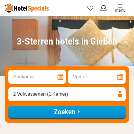
menu
Mijn
favorieten
3-Sterren hotels in Gießen
Aankomst
Vertrek
2 Volwassenen (1 Kamer)
Zoeken