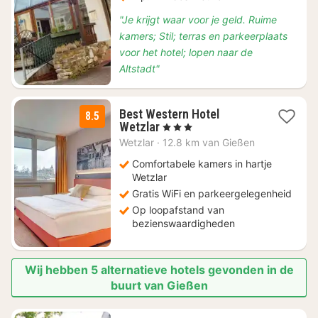
"Je krijgt waar voor je geld. Ruime
kamers; Stil; terras en parkeerplaats
voor het hotel; lopen naar de
Altstadt"
Best Western Hotel
8.5
1
Wetzlar
, 3 Sterren
nacht
Wetzlar
·
12.8 km van Gießen
vanaf
€
Comfortabele kamers in hartje
86,20
Wetzlar
Gratis WiFi en parkeergelegenheid
Op loopafstand van
bezienswaardigheden
Wij hebben 5 alternatieve hotels gevonden in de
buurt van Gießen