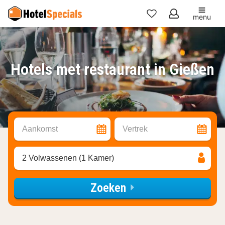
menu
Mijn
favorieten
Hotels met restaurant in Gießen
Aankomst
Vertrek
2 Volwassenen (1 Kamer)
Zoeken