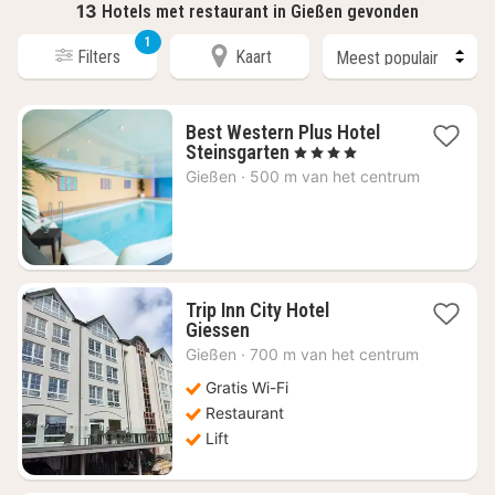
13
Hotels met restaurant in Gießen gevonden
1
Filters
Kaart
Best Western Plus Hotel
1
Steinsgarten
, 4 Sterren
nacht
Gießen
·
500 m van het centrum
vanaf
€
131
Trip Inn City Hotel
1
Giessen
nacht
Gießen
·
700 m van het centrum
vanaf
€
Gratis Wi-Fi
65,61
Restaurant
Lift