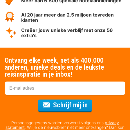
Meer dan 6.500 speciale hotelaanbiedingen
Al 20 jaar meer dan 2.5 miljoen tevreden
klanten
Creëer jouw unieke verblijf met onze 56
extra's
Ontvang elke week, net als 400.000
anderen, unieke deals en de leukste
reisinspiratie in je inbox!
Voor de nieuws
Schrijf mij in
Persoonsgegevens worden verwerkt volgens ons
privacy
statement
. Wil je de nieuwsbrief niet meer ontvangen? Dan kun