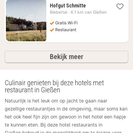
1
Hofgut Schmitte
nacht
Biebertal
·
6.1 km van Gießen
vanaf
€
Gratis Wi-Fi
190,76
Restaurant
hotels
Bekijk meer
Culinair genieten bij deze hotels met
restaurant in Gießen
Natuurlijk is het leuk om op jacht te gaan naar
gezellige restaurantjes in de omgeving, maar soms kan
het ook heel fijn zijn om gewoon in het hotel een hapje
te kunnen eten. Bij deze hotel restaurants in
Gießen behoud je de mogelijkheid om te kiezen voor