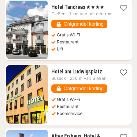
1
Hotel Tandreas
, 4 Sterren
nacht
Gießen
·
1 km van het centrum
vanaf
€
Ontgrendel korting
138,69
Gratis Wi-Fi
Restaurant
Lift
1
Hotel am Ludwigsplatz
nacht
Buseck
·
250 m van Gießen
vanaf
€
Ontgrendel korting
83,27
Gratis Wi-Fi
Restaurant
Roomservice
Altes Eishaus, Hotel &