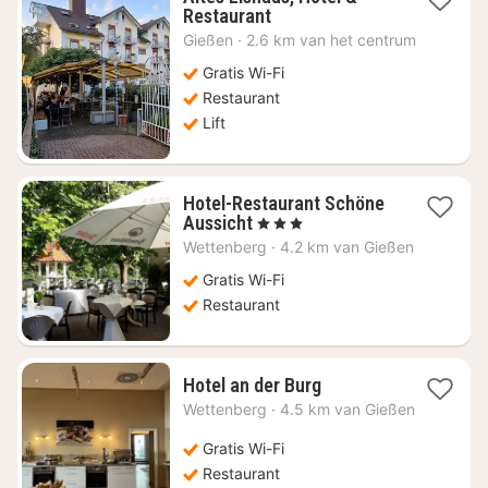
1
Restaurant
nacht
Gießen
·
2.6 km van het centrum
vanaf
€
Gratis Wi-Fi
97,82
Restaurant
Lift
Hotel-Restaurant Schöne
1
Aussicht
, 3 Sterren
nacht
Wettenberg
·
4.2 km van Gießen
vanaf
€
Gratis Wi-Fi
102,62
Restaurant
1
Hotel an der Burg
nacht
Wettenberg
·
4.5 km van Gießen
vanaf
€
Gratis Wi-Fi
88,79
Restaurant