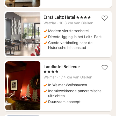
1
Ernst Leitz Hotel
, 4 Sterren
nacht
Wetzlar
·
10.8 km van Gießen
vanaf
€
Modern viersterrenhotel
124,10
Directe ligging in het Leitz-Park
Goede verbinding naar de
historische binnenstad
1
Landhotel Bellevue
nacht
, 4 Sterren
vanaf
Weimar
·
17.4 km van Gießen
€
141,60
In Weimar-Wolfshausen
Indrukwekkende panoramische
uitzichten
Duurzaam concept