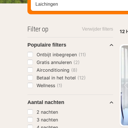
Zoek op hotel, regio of stad
Filter op
Verwijder filters
12
H
Populaire filters
Ontbijt inbegrepen
(11)
Gratis annuleren
(2)
Airconditioning
(8)
Betaal in het hotel
(12)
Wellness
(1)
Aantal nachten
2 nachten
3 nachten
4 nachten