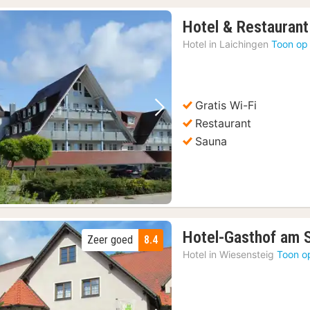
Hotel & Restaurant
Hotel in
Laichingen
Toon op
Gratis Wi-Fi
Vorige foto
Volgende foto
Restaurant
Sauna
Hotel-Gasthof am S
Zeer goed
8.4
Hotel in
Wiesensteig
Toon o