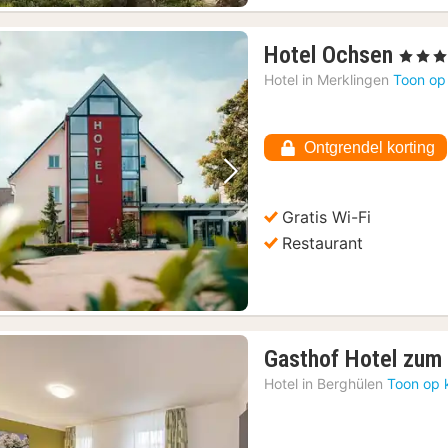
1
Hotel Ochsen
, 3 Sterr
nach
Hotel in
Merklingen
Toon op
vana
€
91,7
Ontgrendel korting
Vorige foto
Volgende foto
Gratis Wi-Fi
Restaurant
Gasthof Hotel zum
Hotel in
Berghülen
Toon op 