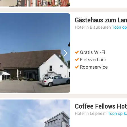
Gästehaus zum La
Hotel in
Blaubeuren
Toon op
Gratis Wi-Fi
Vorige foto
Volgende foto
Fietsverhuur
Roomservice
Coffee Fellows Hot
Hotel in
Leipheim
Toon op k