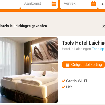
Aankomst
Vertrek
2
otels in Laichingen gevonden
So
Tools Hotel Laichi
Hotel in
Laichingen
Toon op
Ontgrendel korting
Vorige foto
Volgende foto
Gratis Wi-Fi
Lift