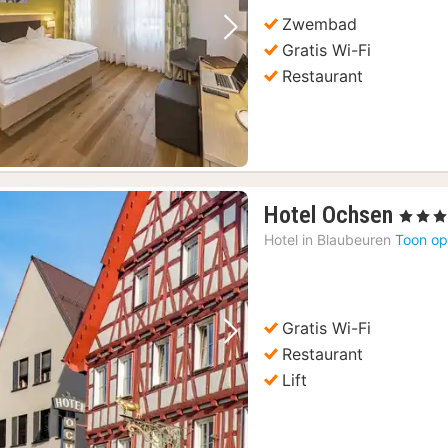
Zwembad
Vorige foto
Volgende foto
Gratis Wi-Fi
Restaurant
1
Hotel Ochsen
, 3 Sterr
nach
Hotel in
Blaubeuren
Toon op
vana
€
84,8
Gratis Wi-Fi
Vorige foto
Volgende foto
Restaurant
Lift