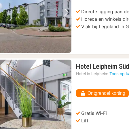
Directe ligging aan d
Vorige foto
Volgende foto
Horeca en winkels dir
Vlak bij Legoland in 
Hotel Leipheim Sü
Hotel in
Leipheim
Toon op k
Ontgrendel korting
Vorige foto
Volgende foto
Gratis Wi-Fi
Lift