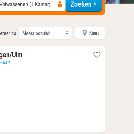
Zoeken
 Volwassenen (1 Kamer)
Kaart
rteer op
1
ngen/Ulm
nacht
 kaart
vanaf
€
68,55