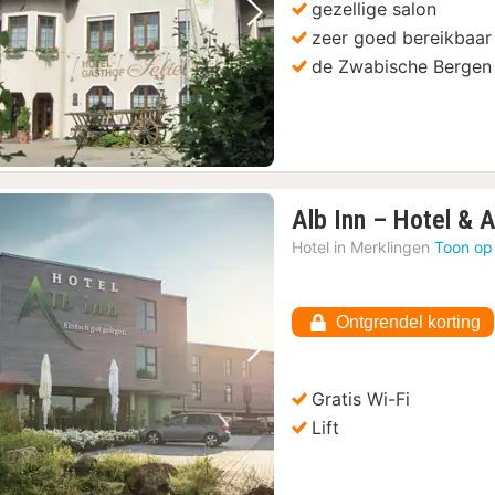
gezellige salon
Vorige foto
Volgende foto
zeer goed bereikbaar
de Zwabische Bergen
Alb Inn – Hotel & 
Hotel in
Merklingen
Toon op
Ontgrendel korting
Vorige foto
Volgende foto
Gratis Wi-Fi
Lift