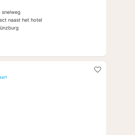
75,40
e snelweg
ect naast het hotel
Günzburg
1
d
nacht
aart
vanaf
€
77,57