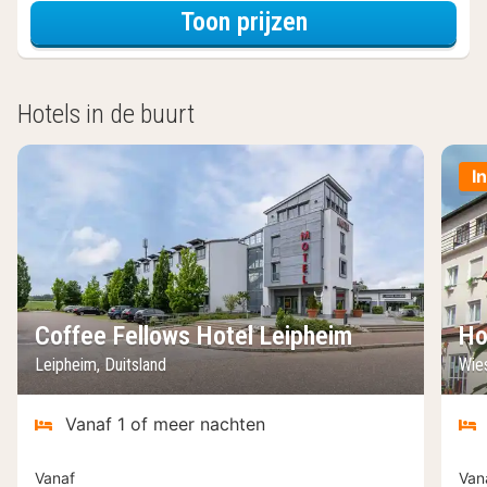
voor Tweeperso
Toon prijzen
Hotels in de buurt
I
Coffee Fellows Hotel Leipheim
Ho
Leipheim, Duitsland
Wie
Vanaf 1 of meer nachten
Vanaf
Van