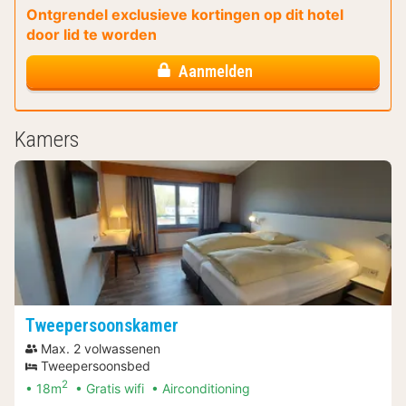
Ontgrendel exclusieve kortingen op dit hotel
door lid te worden
Aanmelden
Kamers
Tweepersoonskamer
Max. 2 volwassenen
Tweepersoonsbed
2
18m
Gratis wifi
Airconditioning