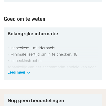
In een landelijke omgeving
Goed om te weten
Belangrijke informatie
- Inchecken: - middernacht
- Minimale leeftijd om in te checken: 18
- Incheckinstructies:
Afhankelijk van het accommodatiebeleid kan voor
Belangrijke
Lees meer
extra personen een toeslag in rekening worden
informatie
gebracht.
Bij het inchecken dien je mogelijk een erkend
identiteitsbewijs met foto en een creditcard,
pinpas of borgsom in contanten te verstrekken
Nog geen beoordelingen
voor incidentele kosten.