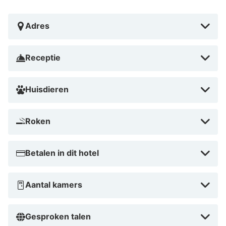
Roggenburg - 28 km Museum fur bildende Kunst im
Landkreis Neu-Ulm - 35,9 km Fair Ulm - 36,1 km
Adres
Hohlenstein-Hoehlen - 36,7 km Zeughaus - 36,8 km
Ratiopharm arena - 36,8 km Congress Center Ulm -
Receptie
36,9 km Botanical Garden of the University of Ulm - 37
km Einstein Fountain - 37,1 km De dichtstbijgelegen
Huisdieren
grootste luchthavens zijn:Memmingen (FMM-Allgäu) -
84,5 km Internationale luchthaven Franz Josef Strauss
(MUC) - 137,2 km De aanbevolen luchthaven voor
Roken
Hotel Leipheim Süd is Internationale luchthaven Franz
Josef Strauss (MUC).
Betalen in dit hotel
Hotel Leipheim Süd ligt in Leipheim in een landelijke
omgeving, op een kwartiertje rijden van LEGOLAND®
Aantal kamers
Duitsland en Danube River. Dit hotel voor families ligt
op 18,2 km van Augsburg Western Woods Nature Park
Gesproken talen
en op 22,4 km van Torferlebnispfad Bremental.