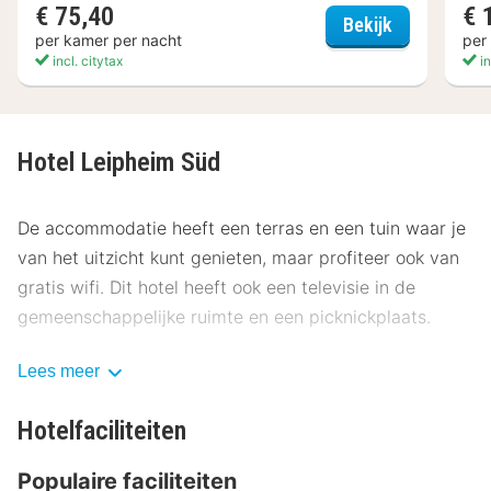
€ 75,40
€ 
Coffee Fell
Bekijk
per kamer per nacht
per
incl. citytax
in
Hotel Leipheim Süd
De accommodatie heeft een terras en een tuin waar je
van het uitzicht kunt genieten, maar profiteer ook van
gratis wifi. Dit hotel heeft ook een televisie in de
gemeenschappelijke ruimte en een picknickplaats.
Geniet van een maaltijd in het restaurant of bestel een
Lees meer
snack in de koffiebar/het café van dit hotel. Bestel je
favoriete drankje in een bar/lounge.
Hotelfaciliteiten
Enkele van de voorzieningen zijn gratis kranten in de
Populaire faciliteiten