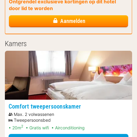
Ontgrendel exclusieve kortingen op dit hotel
door lid te worden
Aanmelden
Kamers
Comfort tweepersoonskamer
Max. 2 volwassenen
Tweepersoonsbed
2
20m
Gratis wifi
Airconditioning