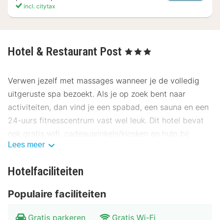
incl. citytax
Hotel & Restaurant Post
, 3 Sterren
Verwen jezelf met massages wanneer je de volledig
uitgeruste spa bezoekt. Als je op zoek bent naar
activiteiten, dan vind je een spabad, een sauna en een
24-uurs fitnesscentrum vast wel leuk. Dit hotel bevat
ook gratis wifi, cadeauwinkels/kiosken en hulp bij
Lees meer
uitstapjes/tickets.
Geniet van een lekker diner in het restaurant of bestel
Hotelfaciliteiten
een snack in de koffiebar/het café. Ook biedt dit hotel
Populaire faciliteiten
roomservice (beperkte tijden) aan. Sluit je dag af met
een drankje in een bar/lounge. Op werkdagen wordt er
Gratis parkeren
Gratis Wi-Fi