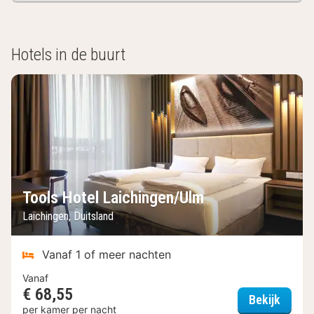
Hotels in de buurt
Tools Hotel Laichingen/Ulm
Laichingen, Duitsland
Vanaf 1 of meer nachten
Vanaf
€ 68,55
Tools 
Bekijk
per kamer per nacht