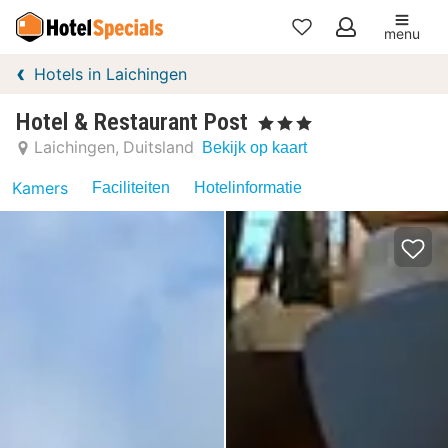
menu
Mijn
Hotels in Laichingen
favorieten
Hotel & Restaurant Post
, 3 Sterren
Laichingen
Duitsland
Bekijk op kaart
Kamers
Faciliteiten
Hotelinformatie