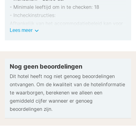
- Minimale leeftijd om in te checken: 18
- Incheckinstructies:
Afhankelijk van het accommodatiebeleid kan voor
Belangrijke
Lees meer
extra personen een toeslag in rekening worden
informatie
gebracht.
Bij het inchecken dien je mogelijk een erkend
identiteitsbewijs met foto en een creditcard,
pinpas of borgsom in contanten te verstrekken
Nog geen beoordelingen
voor incidentele kosten.
Dit hotel heeft nog niet genoeg beoordelingen
Speciale verzoeken worden onder voorbehoud van
ontvangen. Om de kwaliteit van de hotelinformatie
beschikbaarheid bij het inchecken ingewilligd.
te waarborgen, berekenen we alleen een
Hiervoor kunnen extra kosten in rekening worden
gemiddeld cijfer wanneer er genoeg
gebracht. Speciale verzoeken kunnen niet worden
beoordelingen zijn.
gegarandeerd.
Deze accommodatie accepteert creditcards en
contante betalingen.