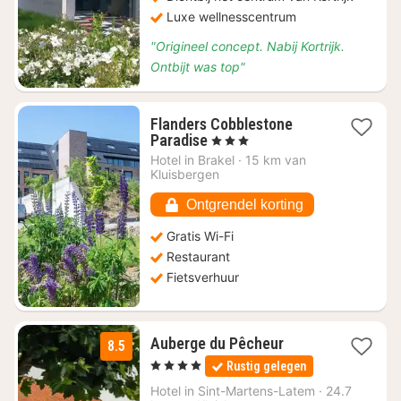
Luxe wellnesscentrum
"Origineel concept. Nabij Kortrijk.
Ontbijt was top"
Flanders Cobblestone
1
Paradise
, 3 Sterren
nacht
Hotel in
Brakel
·
15 km van
vanaf
Kluisbergen
€
132,41
Ontgrendel korting
Gratis Wi-Fi
Restaurant
Fietsverhuur
1
Auberge du Pêcheur
8.5
nacht
, 4 Sterren
Rustig gelegen
vanaf
€
Hotel in
Sint-Martens-Latem
·
24.7