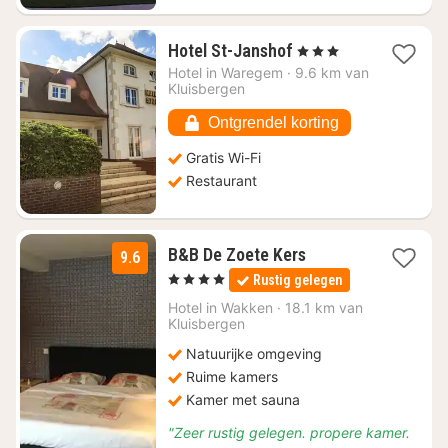
1
Hotel St-Janshof
, 3 Sterren
nacht
Hotel in
Waregem
·
9.6 km van
vanaf
Kluisbergen
€
104,46
Ontgrendel korting
Gratis Wi-Fi
Restaurant
3
B&B De Zoete Kers
9.6
nachten
, 4 Sterren
Rustig gelegen
vanaf
€
Hotel in
Wakken
·
18.1 km van
Kluisbergen
106,67
Natuurijke omgeving
Ruime kamers
Kamer met sauna
"Zeer rustig gelegen. propere kamer.