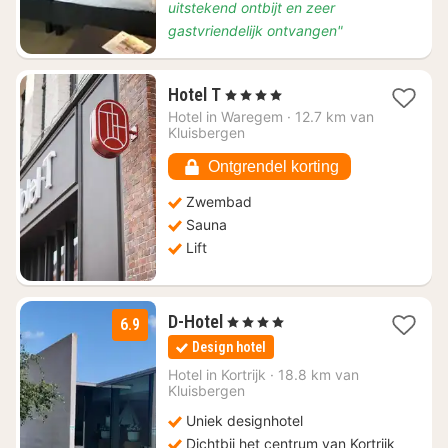
uitstekend ontbijt en zeer
gastvriendelijk ontvangen"
1
Hotel T
, 4 Sterren
nacht
Hotel in
Waregem
·
12.7 km van
vanaf
Kluisbergen
€
97,06
Ontgrendel korting
Zwembad
Sauna
Lift
1
D-Hotel
, 4 Sterren
6.9
nacht
Design hotel
vanaf
€
Hotel in
Kortrijk
·
18.8 km van
Kluisbergen
139
Uniek designhotel
Dichtbij het centrum van Kortrijk