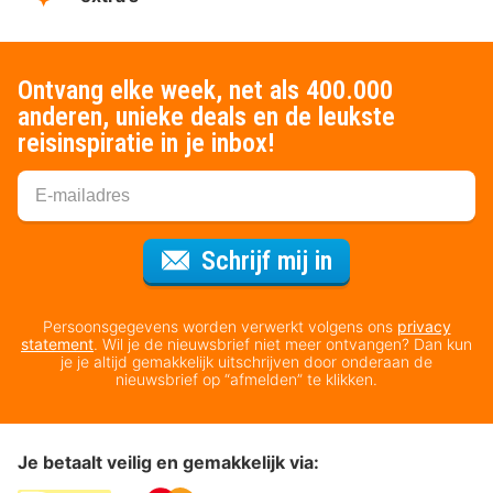
Ontvang elke week, net als 400.000
anderen, unieke deals en de leukste
reisinspiratie in je inbox!
Voor de nieuws
Schrijf mij in
Persoonsgegevens worden verwerkt volgens ons
privacy
statement
. Wil je de nieuwsbrief niet meer ontvangen? Dan kun
je je altijd gemakkelijk uitschrijven door onderaan de
nieuwsbrief op “afmelden” te klikken.
Je betaalt veilig en gemakkelijk via: