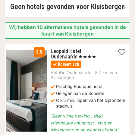
Geen hotels gevonden voor
Kluisbergen
Wij hebben 10 alternatieve hotels gevonden in de
buurt van Kluisbergen
Leopold Hotel
8.5
1
Oudenaarde
, 4 Sterren
nacht
Romantisch
vanaf
€
Hotel in
Oudenaarde
·
8.7 km van
Kluisbergen
114
Prachtig Boutique hotel
Gelegen aan de Schelde
Op 5 min. lopen van het bijzondere
stadhuis
"Zeer ruime parking . altijd
vriendelijke ontvangst . stad en
winkelcentrum op wandel afstand"