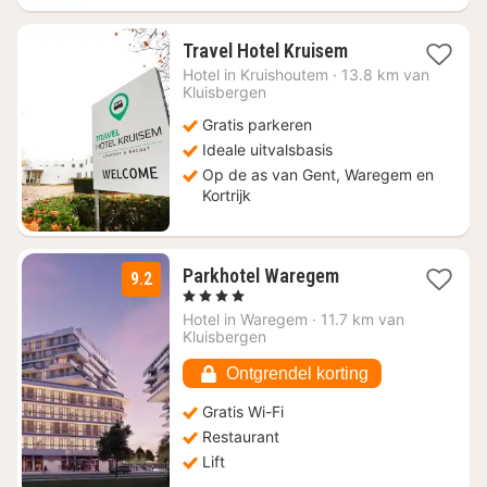
1
Travel Hotel Kruisem
nacht
Hotel in
Kruishoutem
·
13.8 km van
vanaf
Kluisbergen
€
Gratis parkeren
71
Ideale uitvalsbasis
Op de as van Gent, Waregem en
Kortrijk
1
Parkhotel Waregem
9.2
nacht
, 4 Sterren
vanaf
Hotel in
Waregem
·
11.7 km van
€
Kluisbergen
116,51
Ontgrendel korting
Gratis Wi-Fi
Restaurant
Lift