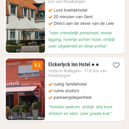
km van Kluisbergen
119
Luxe boetiekhotel
20 minuten van Gent
Direct aan de oever van de Leie
"zeer vriendelijk personeel, mooie
ligging, riviertje achter hotel, ontbijt
zeer uitgebreid en diner prima"
1
Elckerlyck Inn Hotel
, 2 Sterren
8.2
nacht
Hotel in
Rollegem
·
17.8 km van
vanaf
Kluisbergen
€
rustig familiehotel
135
ruime studio’s
parkeergelegenheid
"honden welkom. ontbijt. iets kunt
drinken en eten. zeer goede kok"