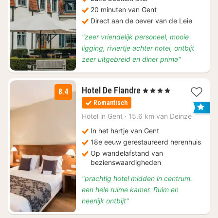
20 minuten van Gent
Direct aan de oever van de Leie
"zeer vriendelijk personeel, mooie
ligging, riviertje achter hotel, ontbijt
zeer uitgebreid en diner prima"
1
Hotel De Flandre
, 4 Sterren
8.4
nacht
Romantisch
vanaf
€
Hotel in
Gent
·
15.6 km van Deinze
110
In het hartje van Gent
18e eeuw gerestaureerd herenhuis
Op wandelafstand van
bezienswaardigheden
"prachtig hotel midden in centrum.
een hele ruime kamer. Ruim en
heerlijk ontbijt"