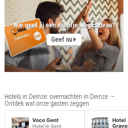
Wie geef jij een nachtje weg cadeau?
Geef nu
Hotels in Deinze: overnachten in Deinze –
Ontdek wat onze gasten zeggen
Voco Gent
Hotel
Grave
Hotel in Gent