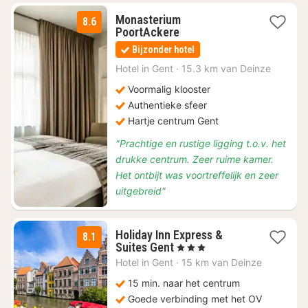
Monasterium
8.6
1
PoortAckere
nacht
Bijzonder hotel
vanaf
€
Hotel in
Gent
·
15.3 km van Deinze
105
Voormalig klooster
Authentieke sfeer
Hartje centrum Gent
"Prachtige en rustige ligging t.o.v. het
drukke centrum. Zeer ruime kamer.
Het ontbijt was voortreffelijk en zeer
uitgebreid"
Holiday Inn Express &
8.1
2
Suites Gent
, 3 Sterren
nachten
Hotel in
Gent
·
15 km van Deinze
vanaf
€
15 min. naar het centrum
109
Goede verbinding met het OV