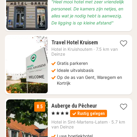
"Heel mooi hotel met zeer vriendelijk
personeel. De kamers zijn netjes, en
alles wat je nodig hebt is aanwezig.
De ligging is op kleine afstand"
1
Travel Hotel Kruisem
nacht
Hotel in
Kruishoutem
·
7.5 km van
vanaf
Deinze
€
Gratis parkeren
71
Ideale uitvalsbasis
Op de as van Gent, Waregem en
Kortrijk
1
Auberge du Pêcheur
8.5
nacht
, 4 Sterren
Rustig gelegen
vanaf
€
Hotel in
Sint-Martens-Latem
·
5.7 km
van Deinze
114
Luxe boetiekhotel