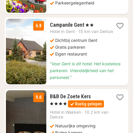
Parkeergelegenheid
1
Campanile Gent
, 2 Sterren
6.8
nacht
Hotel in
Gent
·
15 km van Deinze
vanaf
€
Dichtbij centrum Gent
85
Gratis parkeren
Eigen restaurant
"Voor Gent is dit hotel. Het kosteloos
parkeren. Vriendelijkheid van het
personeel."
3
B&B De Zoete Kers
9.6
nachten
, 4 Sterren
Rustig gelegen
vanaf
€
Hotel in
Wakken
·
10.2 km van
Deinze
106,67
Natuurijke omgeving
Ruime kamers