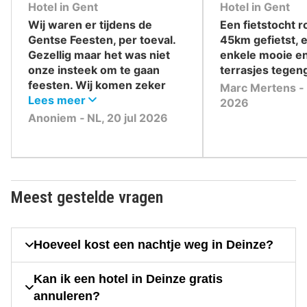
10
10
Hotel in Gent
Hotel in Gent
,
,
Wij waren er tijdens de
Een fietstocht 
Gentse Feesten, per toeval.
45km gefietst,
Gezellig maar het was niet
enkele mooie en
onze insteek om te gaan
terrasjes tege
feesten. Wij komen zeker
Marc Mertens ‐ b
nog een keer terug om de
Lees meer
2026
echte schoonheid van de
Anoniem ‐ NL, 20 jul 2026
stad te ontdekken. Wel zijn
we naar de Burcht geweest,
heel bijzonder.
Meest gestelde vragen
Hoeveel kost een nachtje weg in Deinze?
Kan ik een hotel in Deinze gratis
annuleren?