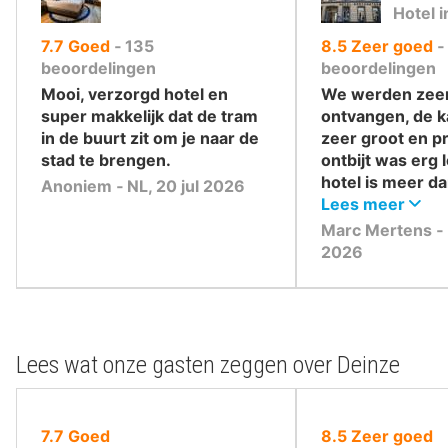
Hotel i
uit
uit
7.7
Goed
‐
135
8.5
Zeer goed
‐
10
10
beoordelingen
beoordelingen
,
,
Mooi, verzorgd hotel en
We werden zee
super makkelijk dat de tram
ontvangen, de 
in de buurt zit om je naar de
zeer groot en pr
stad te brengen.
ontbijt was erg l
hotel is meer da
Anoniem ‐ NL, 20 jul 2026
waard
Lees meer
Marc Mertens ‐ b
2026
Lees wat onze gasten zeggen over Deinze
uit
uit
7.7
Goed
8.5
Zeer goed