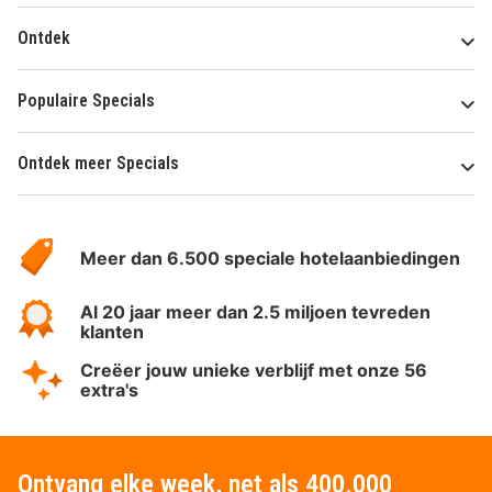
Ontdek
Populaire Specials
Ontdek meer Specials
Over
HotelSpecials
Meer dan 6.500 speciale hotelaanbiedingen
Al 20 jaar meer dan 2.5 miljoen tevreden
klanten
Creëer jouw unieke verblijf met onze 56
extra's
Ontvang elke week, net als 400.000