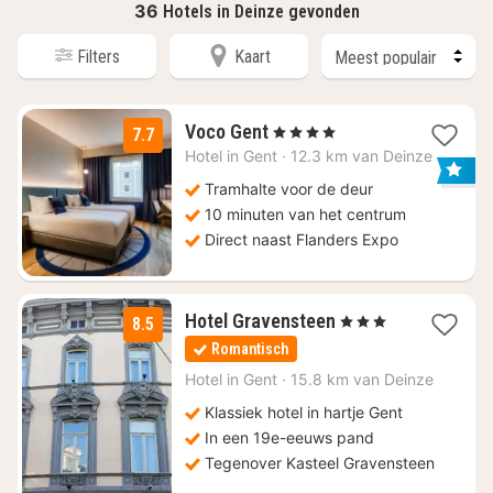
36
Hotels in Deinze gevonden
Filters
Kaart
1
Voco Gent
, 4 Sterren
7.7
nacht
Hotel in
Gent
·
12.3 km van Deinze
vanaf
€
Tramhalte voor de deur
99
10 minuten van het centrum
Direct naast Flanders Expo
1
Hotel Gravensteen
, 3 Sterren
8.5
nacht
Romantisch
vanaf
€
Hotel in
Gent
·
15.8 km van Deinze
109
Klassiek hotel in hartje Gent
In een 19e-eeuws pand
Tegenover Kasteel Gravensteen