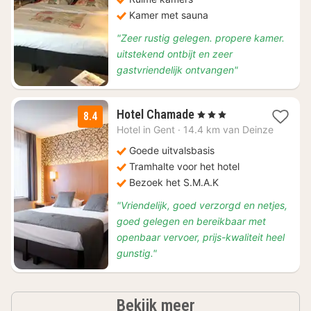
Kamer met sauna
"Zeer rustig gelegen. propere kamer.
uitstekend ontbijt en zeer
gastvriendelijk ontvangen"
1
Hotel Chamade
, 3 Sterren
8.4
nacht
Hotel in
Gent
·
14.4 km van Deinze
vanaf
€
Goede uitvalsbasis
153
Tramhalte voor het hotel
Bezoek het S.M.A.K
"Vriendelijk, goed verzorgd en netjes,
goed gelegen en bereikbaar met
openbaar vervoer, prijs-kwaliteit heel
gunstig."
hotels
Bekijk meer