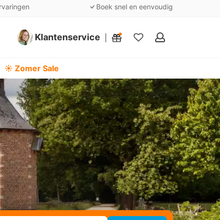
rvaringen
Boek snel en eenvoudig
Klantenservice
Mijn
favorieten
☀️ Zomer Sale