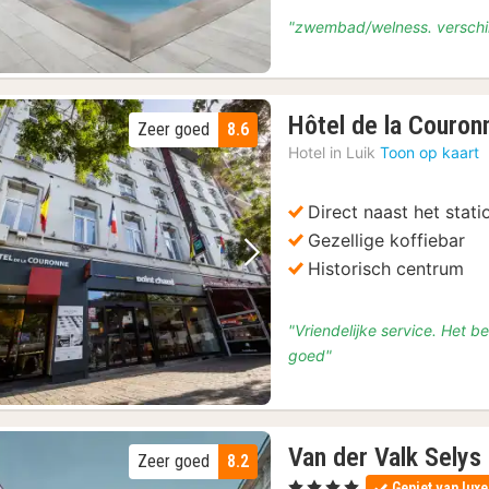
"zwembad/welness. verschil
Hôtel de la Couron
Zeer goed
8.6
Hotel in
Luik
Toon op kaart
Direct naast het stati
Gezellige koffiebar
Vorige foto
Volgende foto
Historisch centrum
"Vriendelijke service. Het b
goed"
Van der Valk Selys
Zeer goed
8.2
, 4 Sterren
Geniet van luxe