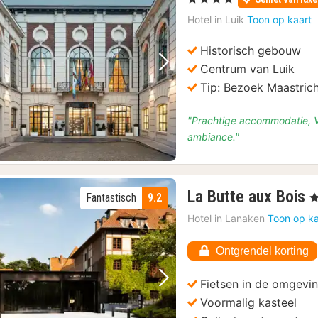
Hotel in
Luik
Toon op kaart
Historisch gebouw
Centrum van Luik
Vorige foto
Volgende foto
Tip: Bezoek Maastric
"Prachtige accommodatie, Vr
ambiance."
1
La Butte aux Bois
Fantastisch
9.2
, 
n
Hotel in
Lanaken
Toon op ka
v
€
Ontgrendel korting
2
Fietsen in de omgevi
Vorige foto
Volgende foto
Voormalig kasteel