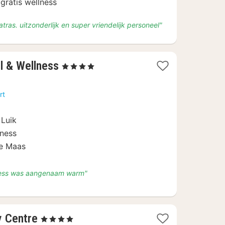
 gratis wellness
tras. uitzonderlijk en super vriendelijk personeel"
1
l & Wellness
, 4 Sterren
nacht
vanaf
rt
€
100
 Luik
lness
de Maas
lness was aangenaam warm"
1
y Centre
, 4 Sterren