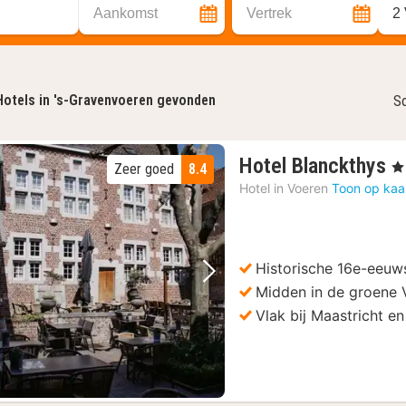
Aankomst
Vertrek
2
Hotels in 's-Gravenvoeren gevonden
So
1
Hotel Blanckthys
, 4
Zeer goed
8.4
n
Hotel in
Voeren
Toon op kaa
v
€
6
Historische 16e-eeuw
Vorige foto
Volgende foto
Midden in de groene 
Vlak bij Maastricht e