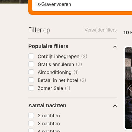
Zoek op hotel, regio of stad
Filter op
Verwijder filters
10
Populaire filters
Ontbijt inbegrepen
(2)
Gratis annuleren
(2)
Airconditioning
(1)
Betaal in het hotel
(2)
Zomer Sale
(1)
Aantal nachten
2 nachten
3 nachten
4 nachten