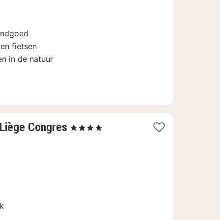
vanaf
€
84,15
landgoed
en fietsen
en in de natuur
1
 Liège Congres
, 4 Sterren
nacht
vanaf
€
138
rk