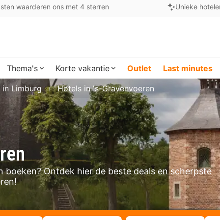
sten waarderen ons met 4 sterren
Unieke hotele
Thema's
Korte vakantie
Outlet
Last minutes
 in Limburg
Hotels in 's-Gravenvoeren
eren
ren boeken? Ontdek hier de beste deals en scherpste
ren!