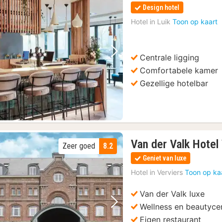
Design hotel
Hotel in
Luik
Toon op kaart
Centrale ligging
Vorige foto
Volgende foto
Comfortabele kamer
Gezellige hotelbar
Van der Valk Hotel
Zeer goed
8.2
Geniet van luxe
Hotel in
Verviers
Toon op ka
Van der Valk luxe
Wellness en beautyce
Vorige foto
Volgende foto
Eigen restaurant