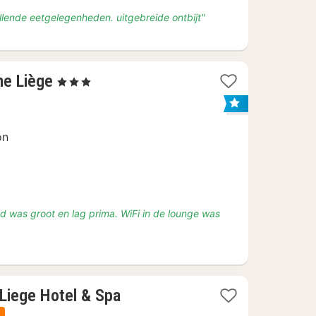
lende eetgelegenheden. uitgebreide ontbijt"
2
ne Liège
, 3 Sterren
nachten
vanaf
€
on
84
ed was groot en lag prima. WiFi in de lounge was
1
 Liege Hotel & Spa
nacht