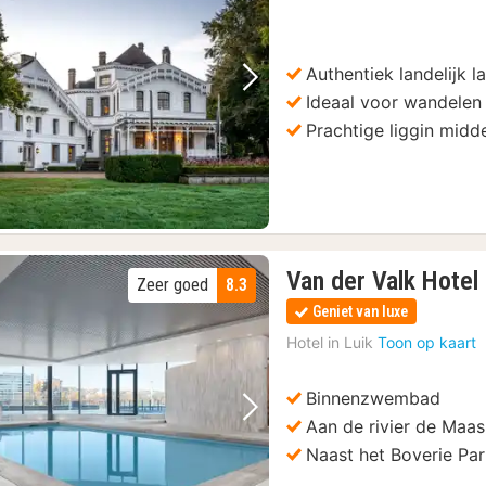
Authentiek landelijk 
Vorige foto
Volgende foto
Ideaal voor wandelen 
Prachtige liggin midd
Van der Valk Hotel
Zeer goed
8.3
Geniet van luxe
Hotel in
Luik
Toon op kaart
Binnenzwembad
Vorige foto
Volgende foto
Aan de rivier de Maas
Naast het Boverie Pa