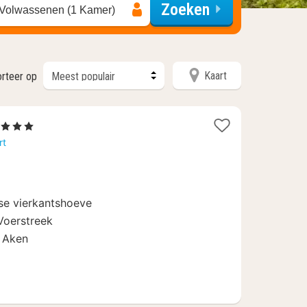
Zoeken
 Volwassenen (1 Kamer)
Kaart
rteer op
 Sterren
acht
rt
anaf
2,90
se vierkantshoeve
Voerstreek
n Aken