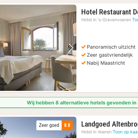
Hotel Restaurant 
Hotel in
's-Gravenvoeren
To
Panoramisch uitzicht
Vorige foto
Volgende foto
Zeer gastvriendelijk
Nabij Maastricht
Wij hebben 8 alternatieve hotels gevonden in
Landgoed Altenbro
Zeer goed
8.8
Hotel in
Voeren
Toon op kaa