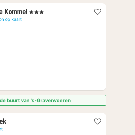
2
De Kommel
, 3 Sterren
nachten
on op kaart
vanaf
€
159
 de buurt van 's-Gravenvoeren
1
ek
nacht
rt