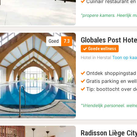
Culinair restaurant en
"propere kamers. Heerlijk ma
Globales Post Hote
Goed
7.3
Goede wellness
Hotel in
Herstal
Toon op kaa
Ontdek shoppingstad
Vorige foto
Volgende foto
Gratis parking en wel
Tip: boottocht over 
"Vriendelijk personeel. we
Radisson Liège Cit