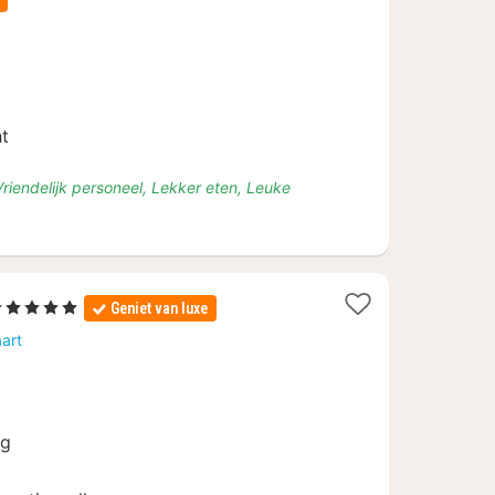
vanaf
€
101
ht
iendelijk personeel, Lekker eten, Leuke
5 Sterren
Geniet van luxe
acht
art
anaf
35
ng