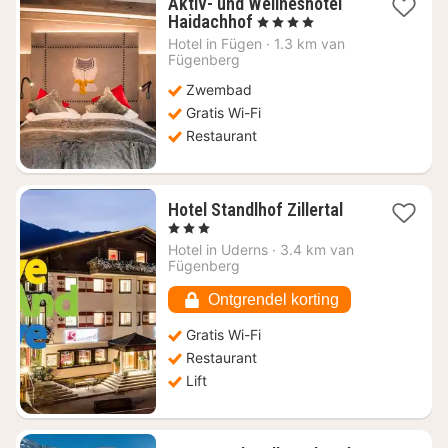
Aktiv- und Wellneshotel
1
Haidachhof
, 4 Sterren
nacht
Hotel in
Fügen
·
1.3 km van
vanaf
Fügenberg
€
Zwembad
225
Gratis Wi-Fi
Restaurant
1
Hotel Standlhof Zillertal
nacht
, 3 Sterren
vanaf
Hotel in
Uderns
·
3.4 km van
€
Fügenberg
111
Ontgrendel korting
Gratis Wi-Fi
Restaurant
Lift