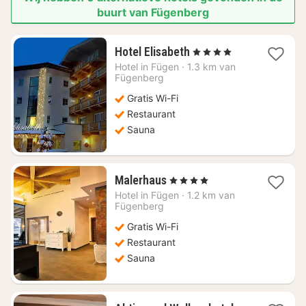
buurt van Fügenberg
1
Hotel Elisabeth
, 4 Sterren
nacht
Hotel in
Fügen
·
1.3 km van
vanaf
Fügenberg
€
Gratis Wi-Fi
196,36
Restaurant
Sauna
1
Malerhaus
, 4 Sterren
nacht
Hotel in
Fügen
·
1.2 km van
vanaf
Fügenberg
€
Gratis Wi-Fi
240,45
Restaurant
Sauna