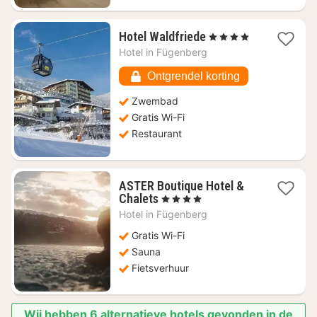
1
Hotel Waldfriede
, 4 Sterren
nacht
Hotel in
Fügenberg
vanaf
€
Ontgrendel korting
201,34
Zwembad
Gratis Wi-Fi
Restaurant
ASTER Boutique Hotel &
1
Chalets
, 4 Sterren
nacht
Hotel in
Fügenberg
vanaf
€
Gratis Wi-Fi
321,82
Sauna
Fietsverhuur
Wij hebben 6 alternatieve hotels gevonden in de