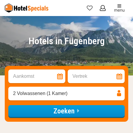
menu
Mijn
favorieten
Hotels in Fügenberg
Aankomst
Vertrek
2 Volwassenen (1 Kamer)
Zoeken