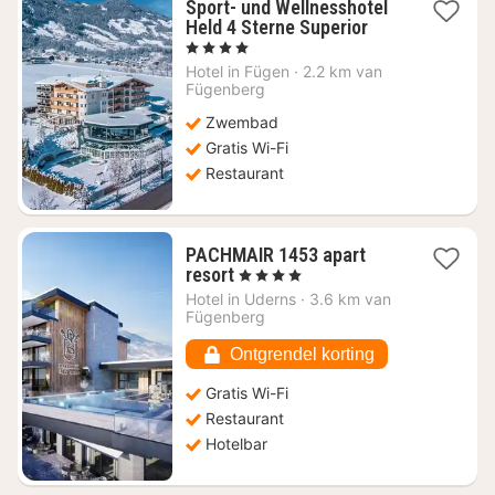
Sport- und Wellnesshotel
1
Held 4 Sterne Superior
nacht
, 4 Sterren
vanaf
Hotel in
Fügen
·
2.2 km van
€
Fügenberg
313,92
Zwembad
Gratis Wi-Fi
Restaurant
PACHMAIR 1453 apart
1
resort
, 4 Sterren
nacht
Hotel in
Uderns
·
3.6 km van
vanaf
Fügenberg
€
246,37
Ontgrendel korting
Gratis Wi-Fi
Restaurant
Hotelbar