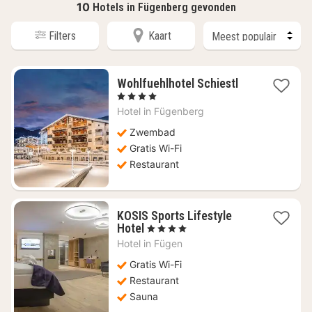
10
Hotels in Fügenberg gevonden
Filters
Kaart
1
Wohlfuehlhotel Schiestl
nacht
, 4 Sterren
vanaf
Hotel in
Fügenberg
€
270,82
Zwembad
Gratis Wi-Fi
Restaurant
KOSIS Sports Lifestyle
1
Hotel
, 4 Sterren
nacht
Hotel in
Fügen
vanaf
€
Gratis Wi-Fi
128,68
Restaurant
Sauna