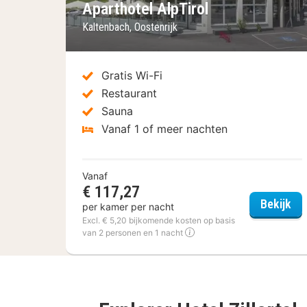
Aparthotel AlpTirol
Kaltenbach, Oostenrijk
Gratis Wi-Fi
Restaurant
Sauna
Vanaf 1 of meer nachten
Vanaf
€ 117,27
Apa
Bekijk
per kamer per nacht
Excl. € 5,20 bijkomende kosten op basis
van 2 personen en 1 nacht