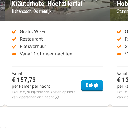
Kräuterhotel Hochzillertal
Hote
Kaltenbach, Oostenrijk
Stumm
Gratis Wi-Fi
G
Restaurant
R
Fietsverhuur
S
Vanaf 1 of meer nachten
V
Vanaf
Vanaf
€ 157,73
€ 1
rthotel AlpTirol
Kräuterhotel H
Bekijk
per kamer per nacht
per k
Excl. € 5,20 bijkomende kosten op basis
Excl. 
van 2 personen en 1 nacht
van 2 