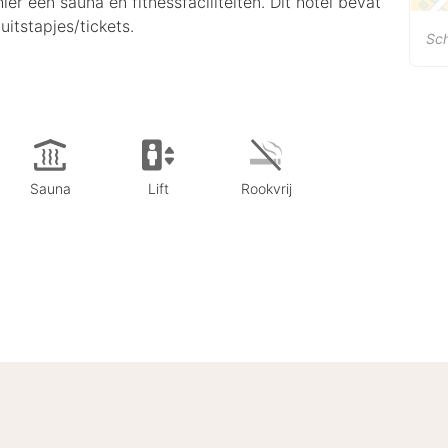
hier een sauna en fitnessfaciliteiten. Dit hotel bevat
uitstapjes/tickets.
Sc
Sauna
Lift
Rookvrij