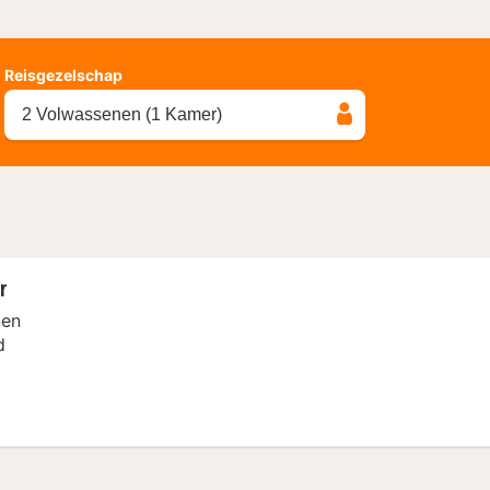
Reisgezelschap
2 Volwassenen (1 Kamer)
r
nen
d
amer