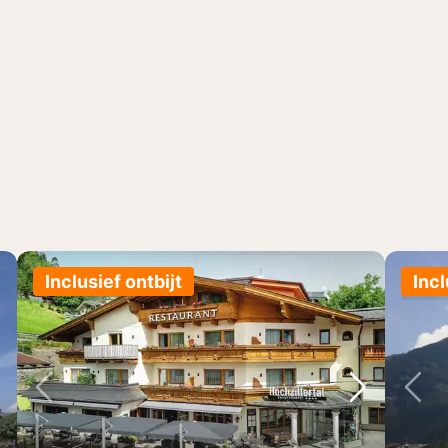
Inclusief ontbijt
Incl
lgende foto
Vorige foto
Volgende 
Vo