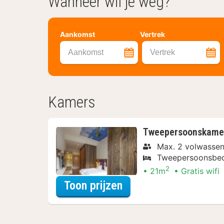
Wanneer wil je weg?
Aankomst
Vertrek
Aankomst
Vertrek
Kamers
Tweepersoonskame
Max. 2 volwasse
Tweepersoonsbe
2
21m
Gratis wifi
voor Tweepersoonsk
Toon prijzen