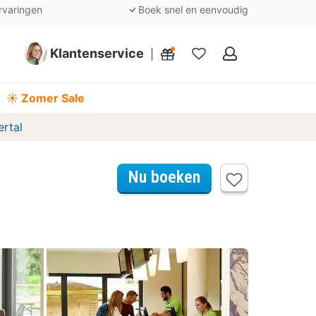
rvaringen
Boek snel en eenvoudig
Klantenservice
Mijn
favorieten
☀️ Zomer Sale
ertal
Nu boeken