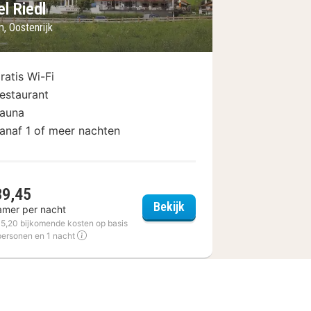
l Riedl
, Oostenrijk
ratis Wi-Fi
estaurant
auna
anaf 1 of meer nachten
39,45
ochzillertal
Hotel Riedl
Bekijk
amer per nacht
€ 5,20 bijkomende kosten op basis
personen en 1 nacht