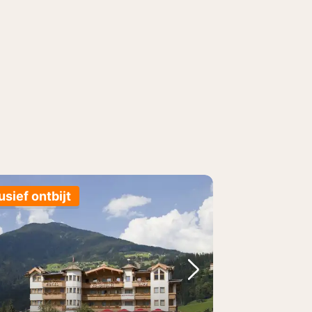
usief ontbijt
foto
rige foto
Volgende foto