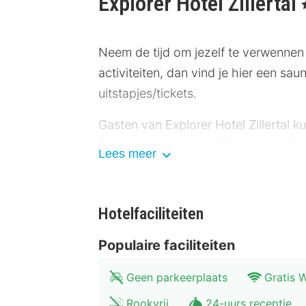
Explorer Hotel Zillertal
,
Neem de tijd om jezelf te verwennen 
activiteiten, dan vind je hier een saun
uitstapjes/tickets.
Gasten van Explorer Hotel Zillertal ku
Dagelijks kun je van 06.30 uur tot 10
Lees meer
Enkele van de voorzieningen zijn een
je parkeerplaatsen.
Hotelfaciliteiten
Overnacht in één van de 75 kamers met 
Populaire faciliteiten
zorgt voor het kijkplezier. Badkame
verduisterende gordijnen en de kam
Geen parkeerplaats
Gratis W
Afstanden worden weergegeven tot op 0
Rookvrij
24-uurs receptie