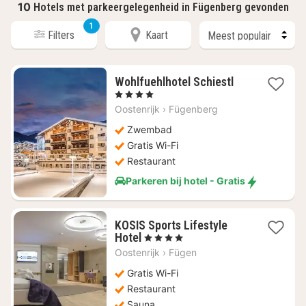
10
Hotels met parkeergelegenheid in Fügenberg gevonden
1
Filters
Kaart
1
Wohlfuehlhotel Schiestl
nacht
, 4 Sterren
vanaf
Oostenrijk
›
Fügenberg
€
270,82
Zwembad
Gratis Wi-Fi
Restaurant
Parkeren bij hotel - Gratis
KOSIS Sports Lifestyle
1
Hotel
, 4 Sterren
nacht
Oostenrijk
›
Fügen
vanaf
€
Gratis Wi-Fi
186,54
Restaurant
Sauna