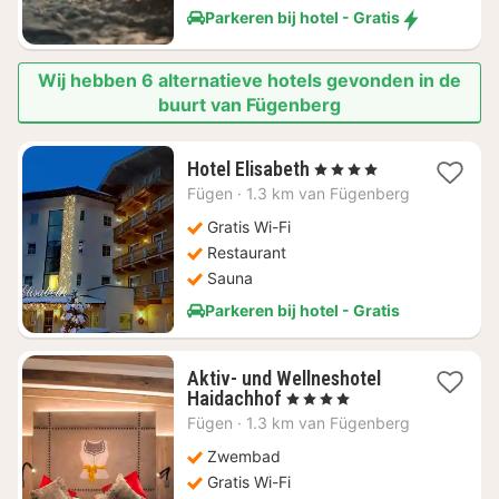
Parkeren bij hotel - Gratis
Wij hebben 6 alternatieve hotels gevonden in de
buurt van Fügenberg
1
Hotel Elisabeth
, 4 Sterren
nacht
Fügen
·
1.3 km van Fügenberg
vanaf
€
Gratis Wi-Fi
196,36
Restaurant
Sauna
Parkeren bij hotel - Gratis
Aktiv- und Wellneshotel
1
Haidachhof
, 4 Sterren
nacht
Fügen
·
1.3 km van Fügenberg
vanaf
€
Zwembad
225
Gratis Wi-Fi