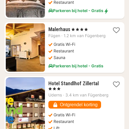
Restaurant
Parkeren bij hotel - Gratis
1
Malerhaus
, 4 Sterren
nacht
Fügen
·
1.2 km van Fügenberg
vanaf
€
Gratis Wi-Fi
240,45
Restaurant
Sauna
Parkeren bij hotel - Gratis
1
Hotel Standlhof Zillertal
nacht
, 3 Sterren
vanaf
Uderns
·
3.4 km van Fügenberg
€
97,16
Ontgrendel korting
Gratis Wi-Fi
Restaurant
Lift