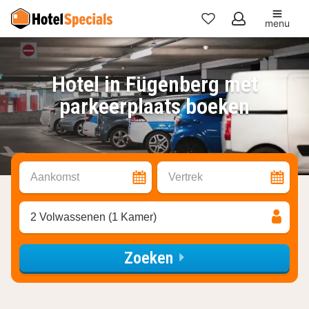
menu
Mijn
favorieten
Hotel in Fügenberg met
parkeerplaats boeken
Aankomst
Vertrek
2 Volwassenen (1 Kamer)
Zoeken