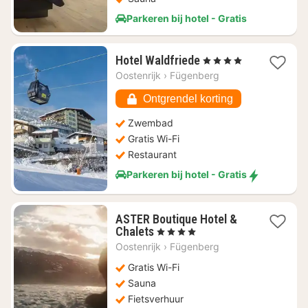
Parkeren bij hotel - Gratis
1
Hotel Waldfriede
, 4 Sterren
nacht
Oostenrijk
›
Fügenberg
vanaf
€
Ontgrendel korting
201,14
Zwembad
Gratis Wi-Fi
Restaurant
Parkeren bij hotel - Gratis
ASTER Boutique Hotel &
1
Chalets
, 4 Sterren
nacht
Oostenrijk
›
Fügenberg
vanaf
€
Gratis Wi-Fi
321,82
Sauna
Fietsverhuur