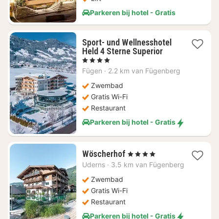
Parkeren bij hotel - Gratis
Sport- und Wellnesshotel
1
Held 4 Sterne Superior
nacht
, 4 Sterren
vanaf
Fügen
·
2.2 km van Fügenberg
€
313,92
Zwembad
Gratis Wi-Fi
Restaurant
Parkeren bij hotel - Gratis
1
Wöscherhof
, 4 Sterren
nacht
Uderns
·
3.5 km van Fügenberg
vanaf
€
Zwembad
192,38
Gratis Wi-Fi
Restaurant
Parkeren bij hotel - Gratis