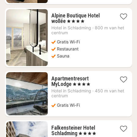
Alpine Boutique Hotel
1
wollée
, 4 Sterren
nacht
Hotel in
Schladming
·
800 m van het
vanaf
centrum
€
Gratis Wi-Fi
182,66
Restaurant
Sauna
Apartmentresort
1
MyLodge
, 4 Sterren
nacht
Hotel in
Schladming
·
450 m van het
vanaf
centrum
€
Gratis Wi-Fi
205,93
Falkensteiner Hotel
1
Schladming
, 4 Sterren