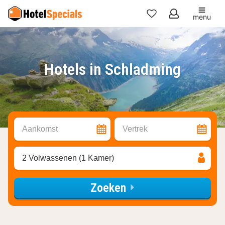
menu
Mijn
favorieten
Hotels in Schladming
Aankomst
Vertrek
2 Volwassenen (1 Kamer)
Zoeken