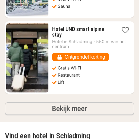
Sauna
Hotel UND smart alpine
1
stay
nacht
Hotel in
Schladming
·
550 m van het
vanaf
centrum
€
170,68
Ontgrendel korting
Gratis Wi-Fi
Restaurant
Lift
hotels
Bekijk meer
Vind een hotel in Schladming