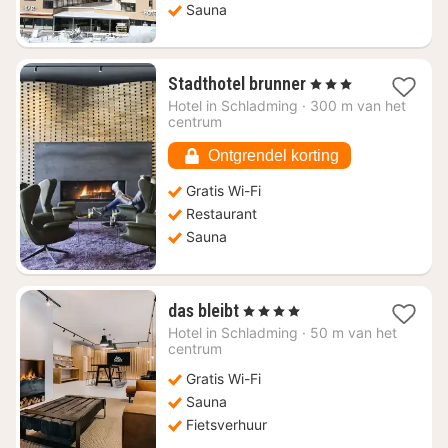
Sauna
1
Stadthotel brunner
, 3 Sterren
nacht
Hotel in
Schladming
·
300 m van het
vanaf
centrum
€
192,57
Ontgrendel korting
Gratis Wi-Fi
Restaurant
Sauna
1
das bleibt
, 4 Sterren
nacht
Hotel in
Schladming
·
50 m van het
vanaf
centrum
€
Gratis Wi-Fi
235,48
Sauna
Fietsverhuur