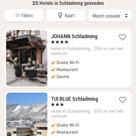
25
Hotels in Schladming gevonden
Filters
Kaart
1
JOHANN Schladming
nacht
, 4 Sterren
vanaf
Hotel in
Schladming
·
350 m van het
€
centrum
315,71
Gratis Wi-Fi
Restaurant
Sauna
1
TUI BLUE Schladming
nacht
, 3 Sterren
vanaf
Hotel in
Schladming
·
550 m van het
€
centrum
171,82
Gratis Wi-Fi
Restaurant