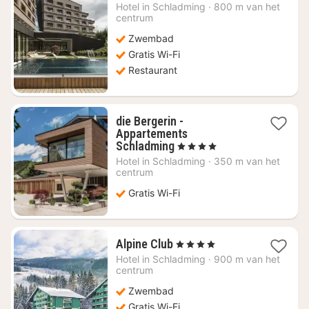
nacht
Hotel in
Schladming
·
800 m van het
vanaf
centrum
€
Zwembad
320,91
Gratis Wi-Fi
Restaurant
die Bergerin -
Appartements
1
Schladming
, 4 Sterren
nacht
Hotel in
Schladming
·
350 m van het
vanaf
centrum
€
Gratis Wi-Fi
187,50
1
Alpine Club
, 4 Sterren
nacht
Hotel in
Schladming
·
900 m van het
vanaf
centrum
€
Zwembad
165,68
Gratis Wi-Fi