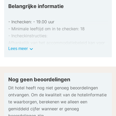
Belangrijke informatie
- Inchecken: - 19.00 uur
- Minimale leeftijd om in te checken: 18
- Incheckinstructies:
Afhankelijk van het accommodatiebeleid kan voor
Belangrijke
Lees meer
extra personen een toeslag in rekening worden
informatie
gebracht.
Bij het inchecken dien je mogelijk een erkend
identiteitsbewijs met foto en een creditcard,
pinpas of borgsom in contanten te verstrekken
Nog geen beoordelingen
voor incidentele kosten.
Dit hotel heeft nog niet genoeg beoordelingen
Speciale verzoeken worden onder voorbehoud van
ontvangen. Om de kwaliteit van de hotelinformatie
beschikbaarheid bij het inchecken ingewilligd.
te waarborgen, berekenen we alleen een
Hiervoor kunnen extra kosten in rekening worden
gemiddeld cijfer wanneer er genoeg
gebracht. Speciale verzoeken kunnen niet worden
beoordelingen zijn.