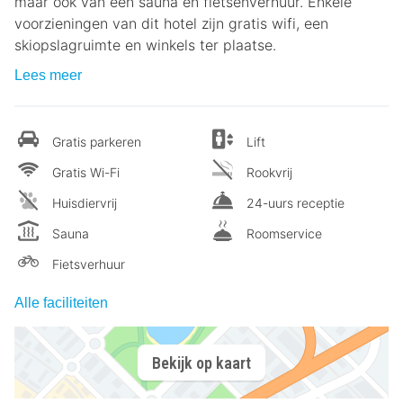
maar ook van een sauna en fietsenverhuur. Enkele
voorzieningen van dit hotel zijn gratis wifi, een
skiopslagruimte en winkels ter plaatse.
Lees meer
Gratis parkeren
Lift
Gratis Wi-Fi
Rookvrij
Huisdiervrij
24-uurs receptie
Sauna
Roomservice
Fietsverhuur
Alle faciliteiten
Bekijk op kaart