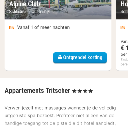
Alpine Club
Ho
Schladming, Oostenrijk
Sch
Vanaf 1 of meer nachten
Van
€ 
per
Ontgrendel korting
Excl
pers
Appartements Tritscher
, 4 Sterren
Verwen jezelf met massages wanneer je de volledig
uitgeruste spa bezoekt. Profiteer niet alleen van de
handige toegang tot de piste die dit hotel aanbiedt,