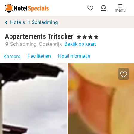
menu
Mijn
Hotels in Schladming
favorieten
Appartements Tritscher
, 4 Sterren
Schladming
Oostenrijk
Bekijk op kaart
Kamers
Faciliteiten
Hotelinformatie