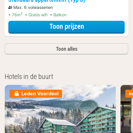
Max. 6 volwassenen
2
76m
Gratis wifi
Balkon
voor Standaard a
Toon prijzen
Toon alles
Hotels in de buurt
Leden Voordeel
I