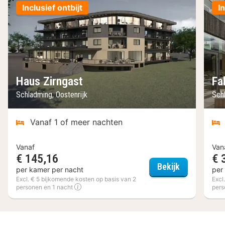
Inclusief ontbijt
I
Haus Zirngast
Fa
Schladming, Oostenrijk
Sch
Vanaf 1 of meer nachten
Vanaf
Van
€ 145,16
€ 
Haus Zirnga
Bekijk
per kamer per nacht
per
Excl. € 5 bijkomende kosten op basis van 2
Excl
personen en 1 nacht
pers