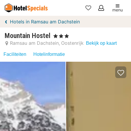
menu
Mijn
Hotels in Ramsau am Dachstein
favorieten
Mountain Hostel
, 3 Sterren
Ramsau am Dachstein
Oostenrijk
Bekijk op kaart
Faciliteiten
Hotelinformatie