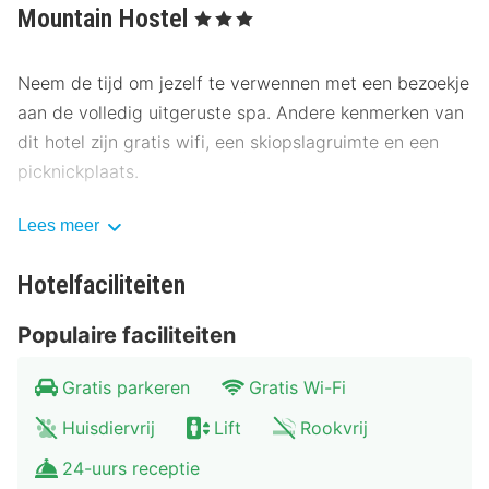
Mountain Hostel
, 3 Sterren
Neem de tijd om jezelf te verwennen met een bezoekje
aan de volledig uitgeruste spa. Andere kenmerken van
dit hotel zijn gratis wifi, een skiopslagruimte en een
picknickplaats.
Dagelijks kun je tegen betaling genieten van een lekker
Lees meer
ontbijtbuffet, dat geserveerd wordt van 07.30 uur tot
10.00 uur.
Hotelfaciliteiten
Enkele van de voorzieningen zijn een snelle
Populaire faciliteiten
incheckservice, een bagageopslagruimte en een lift.
Ter plaatse heb je gratis parkeerplaatsen.
Gratis parkeren
Gratis Wi-Fi
Huisdiervrij
Lift
Rookvrij
Overnacht in één van de 40 kamers met een smart-tv.
Er is gratis wifi op de kamer als je op het internet wilt
24-uurs receptie