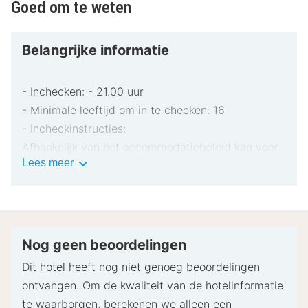
Goed om te weten
Belangrijke informatie
- Inchecken: - 21.00 uur
- Minimale leeftijd om in te checken: 16
- Incheckinstructies:
Afhankelijk van het accommodatiebeleid kan voor
Belangrijke
Lees meer
extra personen een toeslag in rekening worden
informatie
gebracht.
Bij het inchecken dien je mogelijk een erkend
identiteitsbewijs met foto en een creditcard,
pinpas of borgsom in contanten te verstrekken
Nog geen beoordelingen
voor incidentele kosten.
Dit hotel heeft nog niet genoeg beoordelingen
Speciale verzoeken worden onder voorbehoud van
ontvangen. Om de kwaliteit van de hotelinformatie
beschikbaarheid bij het inchecken ingewilligd.
te waarborgen, berekenen we alleen een