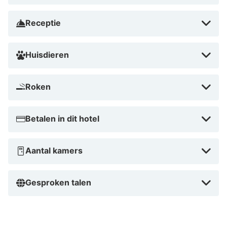
Rupert am Kulm. Dit hotel met een spa ligt op 3,8 km
van Zeitroas Museum en op 3,8 km van Klang-skilift.
Receptie
Dicht bij Sattelberg
Huisdieren
Roken
Betalen in dit hotel
Aantal kamers
Gesproken talen