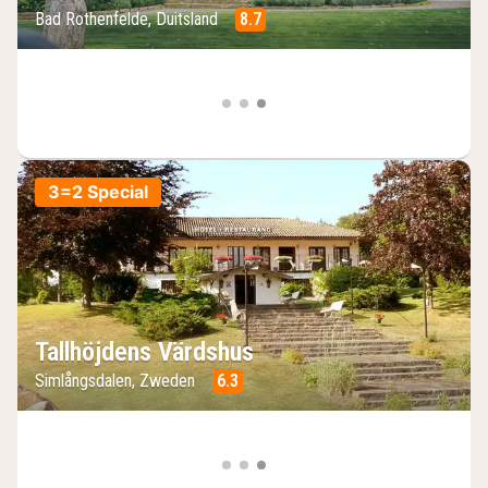
Bad Rothenfelde, Duitsland
8.7
3=2 Special
Tallhöjdens Värdshus
Simlångsdalen, Zweden
6.3