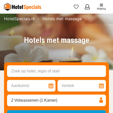
menu
Mijn
HotelSpecials.nl
Hotels met massage
favorieten
Hotels met massage
Zoek op hotel, regio of stad
Aankomst
Vertrek
2 Volwassenen (1 Kamer)