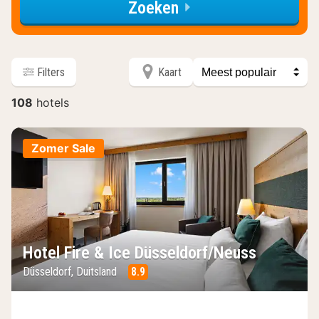
Zoeken
Sorteer
Filters
Kaart
op
108
hotels
hotels
Zomer Sale
Hotel Fire & Ice Düsseldorf/Neuss
Düsseldorf, Duitsland
8.9