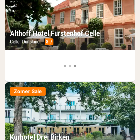
Althoff Hotel Fürstenhof Celle
Celle, Duitsland
8.7
Zomer Sale
Kurhotel Drei Birken