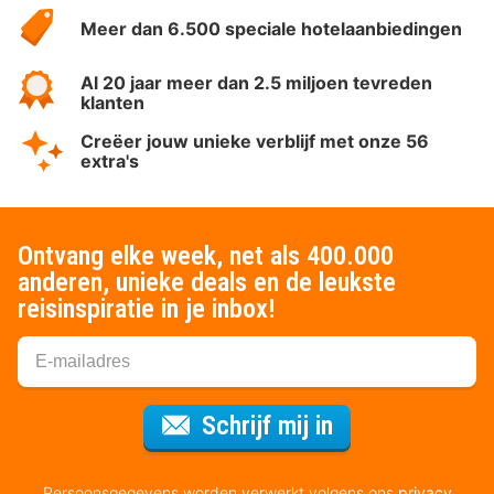
HotelSpecials
Meer dan 6.500 speciale hotelaanbiedingen
Al 20 jaar meer dan 2.5 miljoen tevreden
klanten
Creëer jouw unieke verblijf met onze 56
extra's
Ontvang elke week, net als 400.000
anderen, unieke deals en de leukste
reisinspiratie in je inbox!
Voor de nieuws
Schrijf mij in
Persoonsgegevens worden verwerkt volgens ons
privacy