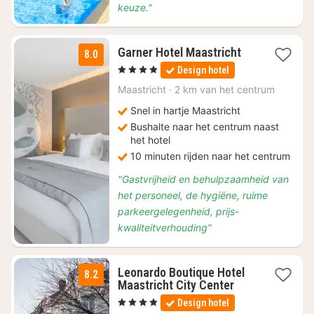
keuze."
1
Garner Hotel Maastricht
8.0
nacht
, 4 Sterren
Design hotel
vanaf
€
Maastricht
·
2 km van het centrum
259
Snel in hartje Maastricht
Bushalte naar het centrum naast
het hotel
10 minuten rijden naar het centrum
"Gastvrijheid en behulpzaamheid van
het personeel, de hygiëne, ruime
parkeergelegenheid, prijs-
kwaliteitverhouding"
Leonardo Boutique Hotel
8.2
1
Maastricht City Center
nacht
, 4 Sterren
Design hotel
vanaf