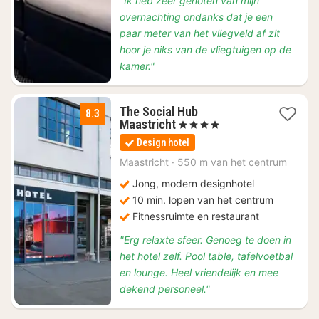
"Ik heb zeer genoten van mijn
overnachting ondanks dat je een
paar meter van het vliegveld af zit
hoor je niks van de vliegtuigen op de
kamer."
The Social Hub
8.3
1
Maastricht
, 4 Sterren
nacht
Design hotel
vanaf
€
Maastricht
·
550 m van het centrum
349
Jong, modern designhotel
10 min. lopen van het centrum
Fitnessruimte en restaurant
"Erg relaxte sfeer. Genoeg te doen in
het hotel zelf. Pool table, tafelvoetbal
en lounge. Heel vriendelijk en mee
dekend personeel."