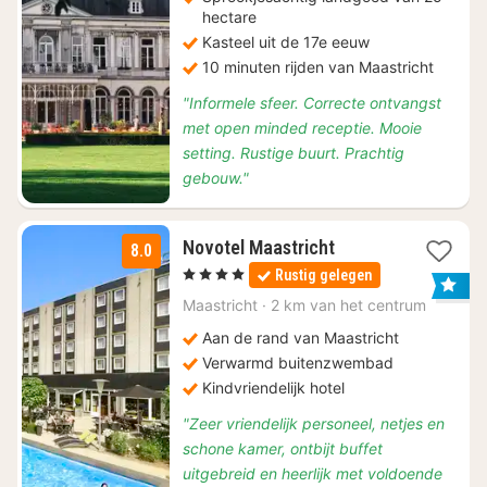
hectare
Kasteel uit de 17e eeuw
10 minuten rijden van Maastricht
"Informele sfeer. Correcte ontvangst
met open minded receptie. Mooie
setting. Rustige buurt. Prachtig
gebouw."
1
Novotel Maastricht
8.0
nacht
, 4 Sterren
Rustig gelegen
vanaf
€
Maastricht
·
2 km van het centrum
214,30
Aan de rand van Maastricht
Verwarmd buitenzwembad
Kindvriendelijk hotel
"Zeer vriendelijk personeel, netjes en
schone kamer, ontbijt buffet
uitgebreid en heerlijk met voldoende