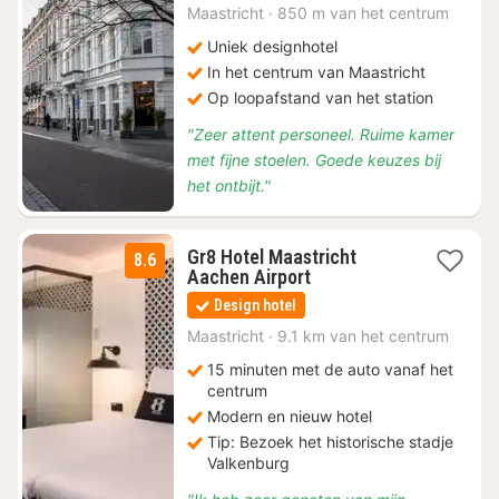
€
Maastricht
·
850 m van het centrum
286,15
Uniek designhotel
In het centrum van Maastricht
Op loopafstand van het station
"Zeer attent personeel. Ruime kamer
met fijne stoelen. Goede keuzes bij
het ontbijt."
Gr8 Hotel Maastricht
8.6
1
Aachen Airport
nacht
Design hotel
vanaf
€
Maastricht
·
9.1 km van het centrum
114
15 minuten met de auto vanaf het
centrum
Modern en nieuw hotel
Tip: Bezoek het historische stadje
Valkenburg