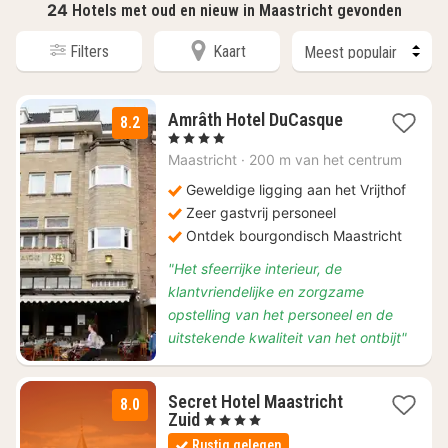
24
Hotels met oud en nieuw in Maastricht gevonden
Filters
Kaart
1
Amrâth Hotel DuCasque
8.2
nacht
, 4 Sterren
vanaf
Maastricht
·
200 m van het centrum
€
253,80
Geweldige ligging aan het Vrijthof
Zeer gastvrij personeel
Ontdek bourgondisch Maastricht
"Het sfeerrijke interieur, de
klantvriendelijke en zorgzame
opstelling van het personeel en de
uitstekende kwaliteit van het ontbijt"
Secret Hotel Maastricht
8.0
1
Zuid
, 4 Sterren
nacht
Rustig gelegen