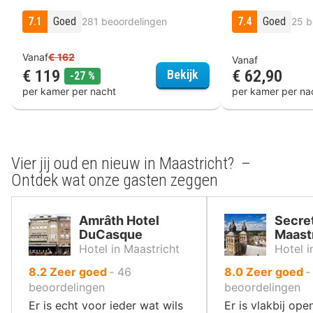
7.1
Goed
7.4
Goed
281 beoordelingen
25 b
Vanaf
€ 162
Vanaf
€ 119
€ 62,90
Hotel Schaepkens van 
Bekijk
korting
-27 %
per kamer per nacht
per kamer per na
Vier jij oud en nieuw in Maastricht? –
Ontdek wat onze gasten zeggen
Amrâth Hotel
Secret
DuCasque
Maastr
Hotel in Maastricht
Hotel i
uit
uit
8.2
Zeer goed
‐
46
8.0
Zeer goed
10
10
beoordelingen
beoordelingen
,
,
Er is echt voor ieder wat wils
Er is vlakbij op