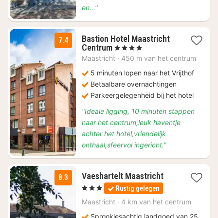
en..."
Bastion Hotel Maastricht
7.4
1
Centrum
, 4 Sterren
nacht
Maastricht
·
450 m van het centrum
vanaf
€
5 minuten lopen naar het Vrijthof
229
Betaalbare overnachtingen
Parkeergelegenheid bij het hotel
"Ideale ligging, 10 minuten stappen
naar het centrum,leuk haventje
achter het hotel,vriendelijk
onthaal,sfeervol ingericht."
1
Vaeshartelt Maastricht
8.3
nacht
, 3 Sterren
Rustig gelegen
vanaf
€
Maastricht
·
4 km van het centrum
265
Sprookjesachtig landgoed van 25