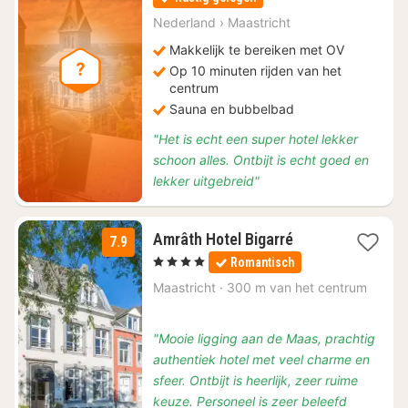
vanaf
€
Nederland
›
Maastricht
110
Makkelijk te bereiken met OV
Op 10 minuten rijden van het
centrum
Sauna en bubbelbad
"Het is echt een super hotel lekker
schoon alles. Ontbijt is echt goed en
lekker uitgebreid"
1
Amrâth Hotel Bigarré
7.9
nacht
, 4 Sterren
Romantisch
vanaf
€
Maastricht
·
300 m van het centrum
238,36
"Mooie ligging aan de Maas, prachtig
authentiek hotel met veel charme en
sfeer. Ontbijt is heerlijk, zeer ruime
keuze. Personeel is zeer beleefd