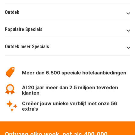
Ontdek
Populaire Specials
Ontdek meer Specials
Over
HotelSpecials
Meer dan 6.500 speciale hotelaanbiedingen
Al 20 jaar meer dan 2.5 miljoen tevreden
klanten
Creëer jouw unieke verblijf met onze 56
extra's
Ontvang elke week, net als 400.000