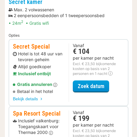
Secret kamer
Max. 2 volwassenen
2 eenpersoonsbedden of 1 tweepersoonsbed
2
24m
Gratis wifi
Opties
Secret Special
Vanaf
€ 104
Hotel is tot 48 uur van
per kamer per nacht
tevoren geheim
Excl. € 23,50 bijkomende
Altijd goedkoper
kosten op basis van 2
Inclusief ontbijt
personen en 1 nacht
Gratis annuleren
voor Secret Sp
Zoek datum
Betaal in het hotel
Bekijk details
Spa Resort Special
Vanaf
€ 199
Inclusief valkenburg:
per kamer per nacht
Toegangskaart voor
Excl. € 23,50 bijkomende
Thermae 2000
kosten op basis van 2