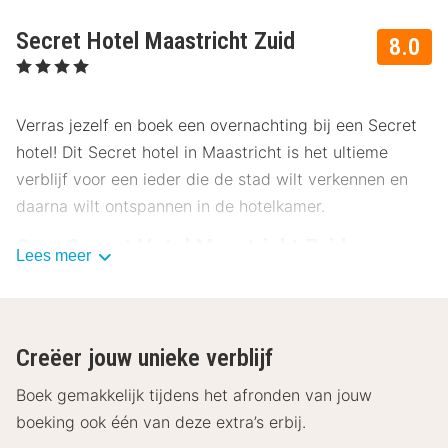
Secret Hotel Maastricht Zuid
8.0
, 4 Sterren
Verras jezelf en boek een overnachting bij een Secret
hotel! Dit Secret hotel in Maastricht is het ultieme
verblijf voor een ieder die de stad wilt verkennen en
daarna wilt ontspannen in de hotelkamer.
Over Secret Hotel Maastricht Zuid
Lees meer
Gelegen aan de rand van de historische binnenstad,
ligt het Secret hotel. Het hotel bevindt zich daarom
ook op een ideale en makkelijk te bereiken plek in
Creëer jouw unieke verblijf
Maastricht. De kamers zijn zowel luxueus als modern
ingericht, met een algemeen frisse uitstraling.
Boek gemakkelijk tijdens het afronden van jouw
boeking ook één van deze extra’s erbij.
Restaurant en andere faciliteiten Secret