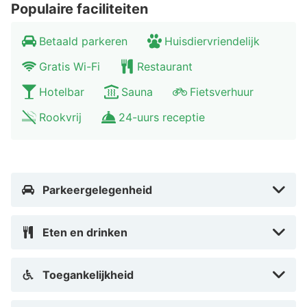
Populaire faciliteiten
Bisschopsmolen. Waar wacht je nog op? Ga de
uitdaging aan en boek een overnachting bij het Secret
Betaald parkeren
Huisdiervriendelijk
Hotel in het zuiden van Maastricht.
Gratis Wi-Fi
Restaurant
Hotelbar
Sauna
Fietsverhuur
Rookvrij
24-uurs receptie
Parkeergelegenheid
Eten en drinken
Toegankelijkheid