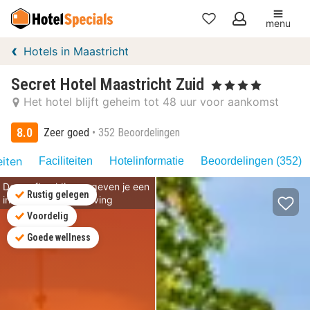
menu
Mijn
Hotels in Maastricht
favorieten
Secret Hotel Maastricht Zuid
, 4 Sterren
Het hotel blijft geheim tot 48 uur voor aankomst
8.0
Zeer goed
352 Beoordelingen
eiten
Faciliteiten
Hotelinformatie
Beoordelingen (352)
Deze afbeeldingen geven je een
Rustig gelegen
indruk van de omgeving
Voordelig
Goede wellness