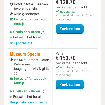
€ 128,70
Hotel is tot 48 uur van
per kamer per nacht
tevoren geheim
incl. citytax
Altijd goedkoper
excl. servicekosten € 10 per
Inclusief fantastisch
reservering
ontbijt
voor Secret Sp
Zoek datum
Gratis annuleren
Betaal in het hotel
Bekijk details
Museum Special
Vanaf
€ 153,70
Inclusief utrecht: Lofen
per kamer per nacht
Palace met
incl. citytax
toegangsbewijs & gids
excl. servicekosten € 10 per
reservering
Inclusief fantastisch
ontbijt
voor Museum S
Zoek datum
Gratis annuleren
Betaal in het hotel
Bekijk details en opties