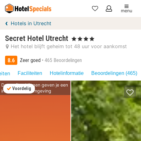
menu
Mijn
Hotels in Utrecht
favorieten
Secret Hotel Utrecht
, 4 Sterren
Het hotel blijft geheim tot 48 uur voor aankomst
8.6
Zeer goed
465 Beoordelingen
eiten
Faciliteiten
Hotelinformatie
Beoordelingen (465)
Deze afbeeldingen geven je een
Voordelig
indruk van de omgeving