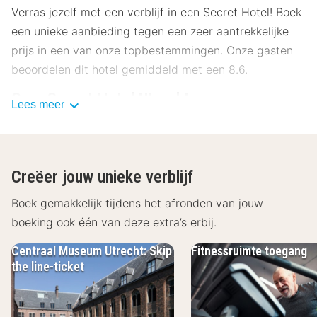
Verras jezelf met een verblijf in een Secret Hotel! Boek
een unieke aanbieding tegen een zeer aantrekkelijke
prijs in een van onze topbestemmingen. Onze gasten
beoordelen dit hotel gemiddeld met een 8.6.
Over Secret Hotel Utrecht
Lees meer
De naam en de locatie van het hotel ontvang je uiterlijk
48 uur voor aankomst en indien je voor dezelfde dag
reserveert ontvang je deze direct. Wel bieden wij je
Creëer jouw unieke verblijf
alvast een omschrijving van het hotel en de omgeving.
Veel plezier in het Secret Hotel van jouw keuze!
Boek gemakkelijk tijdens het afronden van jouw
boeking ook één van deze extra’s erbij.
Ligging Secret Hotel Utrecht
Centraal Museum Utrecht: Skip
Fitnessruimte toegang
Secret Hotel Utrecht ligt op een loopafstand van het
the line-ticket
bruisende centrum en het station, wat het een ideale
uitvalsbasis maakt.