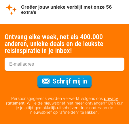
Creëer jouw unieke verblijf met onze 56
extra's
Ontvang elke week, net als 400.000
anderen, unieke deals en de leukste
reisinspiratie in je inbox!
Voor de nieuws
Schrijf mij in
Persoonsgegevens worden verwerkt volgens ons
privacy
statement
. Wil je de nieuwsbrief niet meer ontvangen? Dan kun
je je altijd gemakkelijk uitschrijven door onderaan de
nieuwsbrief op “afmelden” te klikken.