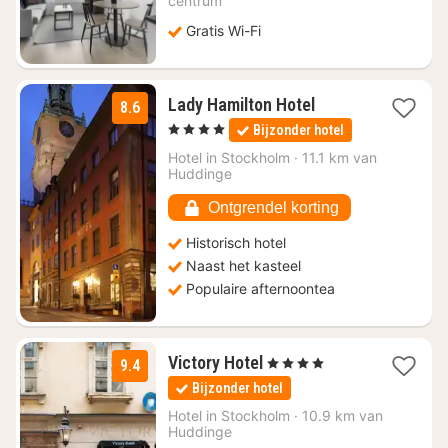
centrum
61,53
Gratis Wi-Fi
1
Lady Hamilton Hotel
8.6
nacht
, 4 Sterren
Bijzonder hotel
vanaf
€
Hotel in
Stockholm
·
11.1 km van
Huddinge
187,88
Ontgrendel korting
Historisch hotel
Naast het kasteel
Populaire afternoontea
1
Victory Hotel
, 4 Sterren
9.4
nacht
Bijzonder hotel
vanaf
€
Hotel in
Stockholm
·
10.9 km van
Huddinge
204,29