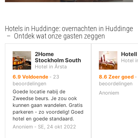
Hotels in Huddinge: overnachten in Huddinge
– Ontdek wat onze gasten zeggen
2Home
Hotel
Stockholm South
Hotel 
Hotel in Årsta
uit
uit
6.9
Voldoende
‐
23
8.6
Zeer goed
10
10
beoordelingen
beoordelingen
,
,
Goede locatie nabij de
Anoniem
Zweedse beurs. Je zou ook
kunnen gaan wandelen. Gratis
parkeren - zo voordelig! Goed
hotel en goede standaard.
Anoniem ‐ SE, 24 okt 2022