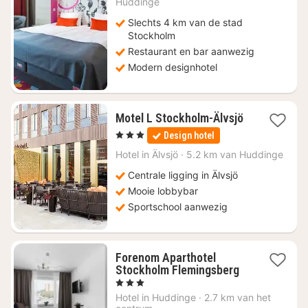
Huddinge
78,67
Slechts 4 km van de stad
Stockholm
Restaurant en bar aanwezig
Modern designhotel
Motel L Stockholm-Älvsjö
1
, 3 Sterren
Design hotel
nacht
vanaf
Hotel in
Älvsjö
·
5.2 km van Huddinge
€
Centrale ligging in Älvsjö
70,24
Mooie lobbybar
Sportschool aanwezig
Forenom Aparthotel
1
Stockholm Flemingsberg
nacht
, 3 Sterren
vanaf
Hotel in
Huddinge
·
2.7 km van het
€