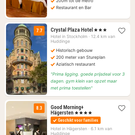
200m tot de metro
Restaurant en Bar
2
Crystal Plaza Hotel
, 3 Sterren
7.7
nachten
Hotel in
Stockholm
·
12.4 km van
vanaf
Huddinge
€
Historisch gebouw
88,43
200 meter van Stureplan
Aziatisch restaurant
"Prima ligging. goede prijsdeal voor 3
dagen. gym klein van opzet maar
met prima toestellen"
Good Morning+
8.3
1
Hägersten
, 4 Sterren
nacht
Geschikt voor families
vanaf
€
Hotel in
Hägersten
·
6.1 km van
Huddinge
78,86