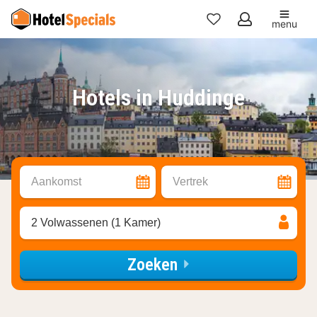
menu
Mijn
favorieten
Hotels in Huddinge
Aankomst
Vertrek
2 Volwassenen (1 Kamer)
Zoeken