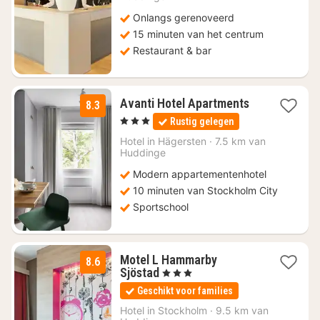
Onlangs gerenoveerd
15 minuten van het centrum
Restaurant & bar
1
Avanti Hotel Apartments
8.3
nacht
, 3 Sterren
Rustig gelegen
vanaf
€
Hotel in
Hägersten
·
7.5 km van
Huddinge
104,84
Modern appartementenhotel
10 minuten van Stockholm City
Sportschool
Motel L Hammarby
8.6
1
Sjöstad
, 3 Sterren
nacht
Geschikt voor families
vanaf
€
Hotel in
Stockholm
·
9.5 km van