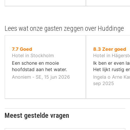
Lees wat onze gasten zeggen over Huddinge
uit
uit
7.7
Goed
8.3
Zeer goed
10
10
Hotel in Stockholm
Hotel in Hägerst
,
,
Een schone en mooie
Ik ben er even l
hoofdstad aan het water.
Het lijkt rustig en
Anoniem ‐ SE, 15 jun 2026
Ingela o Arne Kar
sep 2025
Meest gestelde vragen