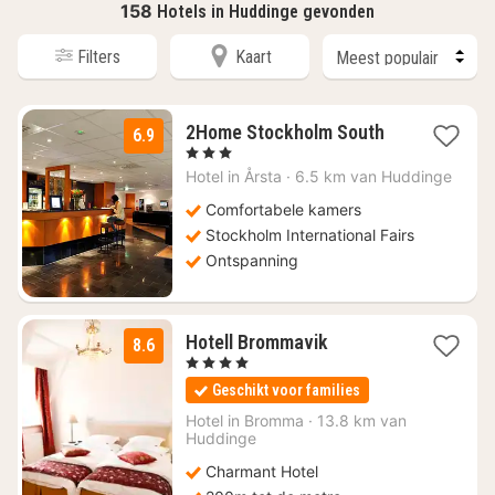
158
Hotels in Huddinge gevonden
Filters
Kaart
1
2Home Stockholm South
6.9
nacht
, 3 Sterren
vanaf
Hotel in
Årsta
·
6.5 km van Huddinge
€
72,20
Comfortabele kamers
Stockholm International Fairs
Ontspanning
2
Hotell Brommavik
8.6
nachten
, 4 Sterren
vanaf
Geschikt voor families
€
103,89
Hotel in
Bromma
·
13.8 km van
Huddinge
Charmant Hotel