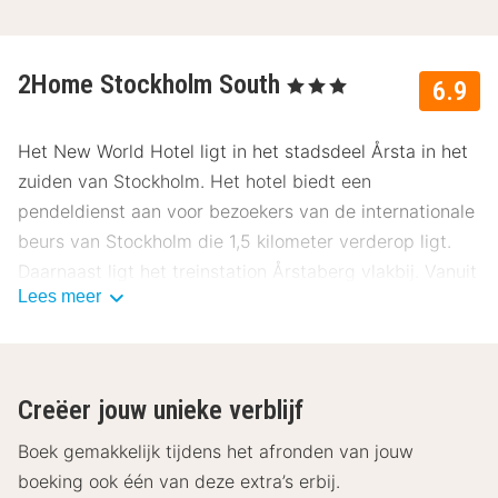
2Home Stockholm South
, 3 Sterren
6.9
Het New World Hotel ligt in het stadsdeel Årsta in het
zuiden van Stockholm. Het hotel biedt een
pendeldienst aan voor bezoekers van de internationale
beurs van Stockholm die 1,5 kilometer verderop ligt.
Daarnaast ligt het treinstation Årstaberg vlakbij. Vanuit
Lees meer
hier brengt de trein je in 15 minuten naar het bruisende
centrum van Stockholm!
De frisse kamers van het New World Hotel zijn in een
Creëer jouw unieke verblijf
Zweedse stijl ingericht. Alle kamers beschikken
standaard over een telefoon, televisie en een
Boek gemakkelijk tijdens het afronden van jouw
badkamer met een douche, toilet en een föhn. Gratis
boeking ook één van deze extra’s erbij.