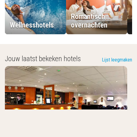
Romantisch
Wellnesshotels
overnachten
L
Jouw laatst bekeken hotels
Lijst leegmaken
2Home Stockholm South
Årsta
,
Zweden
6.9
/10