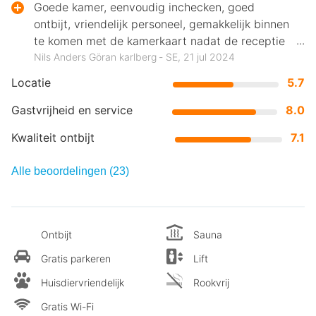
Goede kamer, eenvoudig inchecken, goed
ontbijt, vriendelijk personeel, gemakkelijk binnen
te komen met de kamerkaart nadat de receptie
is gesloten, eenvoudig uitchecken
Nils Anders Göran karlberg ‐ SE, 21 jul 2024
Locatie
5.7
Gastvrijheid en service
8.0
Kwaliteit ontbijt
7.1
Alle beoordelingen (23)
Ontbijt
Sauna
Gratis parkeren
Lift
Huisdiervriendelijk
Rookvrij
Gratis Wi-Fi