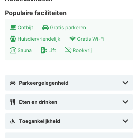
oude binnenstad van Stockholm. Bekijk hier het
Koninklijk Paleis, het oude parlementshuis en de grote
Populaire faciliteiten
domkerk.
Ontbijt
Gratis parkeren
Huisdiervriendelijk
Gratis Wi-Fi
Sauna
Lift
Rookvrij
Parkeergelegenheid
Eten en drinken
Toegankelijkheid