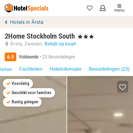
menu
Mijn
Hotels in Årsta
favorieten
2Home Stockholm South
, 3 Sterren
Årsta
Zweden
Bekijk op kaart
6.9
Voldoende
23 Beoordelingen
teiten
Faciliteiten
Hotelinformatie
Beoordelingen (23)
Voordelig
Geschikt voor families
Rustig gelegen