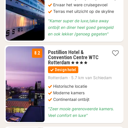
Ervaar het ware cruisegevoel
Terras met uitzicht op de skyline
"Kamer super de luxe,take away
ontbijt en diner heel goed geregeld
en ook lekker /genoeg gegeten"
Postillion Hotel &
8.2
Convention Centre WTC
2
Rotterdam
, 4 Sterren
nachten
Design hotel
vanaf
€
Rotterdam
·
5.7 km van Schiedam
130,47
Historische locatie
Moderne kamers
Continentaal ontbijt
"Zeer mooie gerenoveerde kamers.
Veel comfort en luxe"