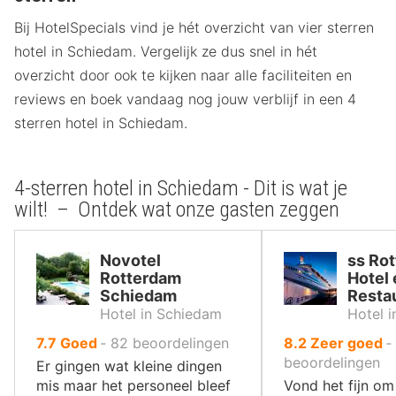
Bij HotelSpecials vind je hét overzicht van vier sterren
hotel in Schiedam. Vergelijk ze dus snel in hét
overzicht door ook te kijken naar alle faciliteiten en
reviews en boek vandaag nog jouw verblijf in een 4
sterren hotel in Schiedam.
4-sterren hotel in Schiedam - Dit is wat je
wilt! – Ontdek wat onze gasten zeggen
Novotel
ss Ro
Rotterdam
Hotel 
Schiedam
Resta
Hotel in Schiedam
Hotel 
uit
uit
7.7
Goed
‐
82
beoordelingen
8.2
Zeer goed
‐
10
10
beoordelingen
Er gingen wat kleine dingen
,
,
mis maar het personeel bleef
Vond het fijn om