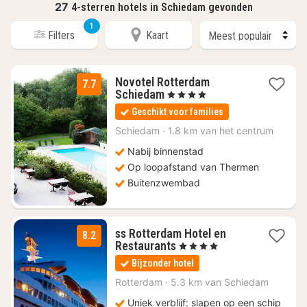
27
4-sterren hotels in Schiedam gevonden
1
Filters
Kaart
Novotel Rotterdam
7.7
1
Schiedam
, 4 Sterren
nacht
Geschikt voor families
vanaf
€
Schiedam
·
1.8 km van het centrum
124,10
Nabij binnenstad
Op loopafstand van Thermen
Buitenzwembad
ss Rotterdam Hotel en
8.2
1
Restaurants
, 4 Sterren
nacht
Bijzonder hotel
vanaf
€
Rotterdam
·
5.3 km van Schiedam
76,77
Uniek verblijf: slapen op een schip