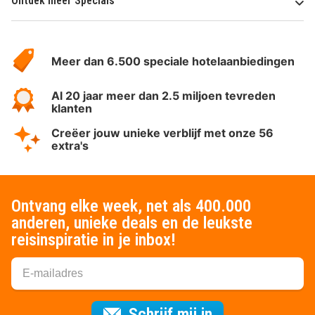
Ontdek meer Specials
Over
HotelSpecials
Meer dan 6.500 speciale hotelaanbiedingen
Al 20 jaar meer dan 2.5 miljoen tevreden
klanten
Creëer jouw unieke verblijf met onze 56
extra's
Ontvang elke week, net als 400.000
anderen, unieke deals en de leukste
reisinspiratie in je inbox!
Voor de nieuws
Schrijf mij in