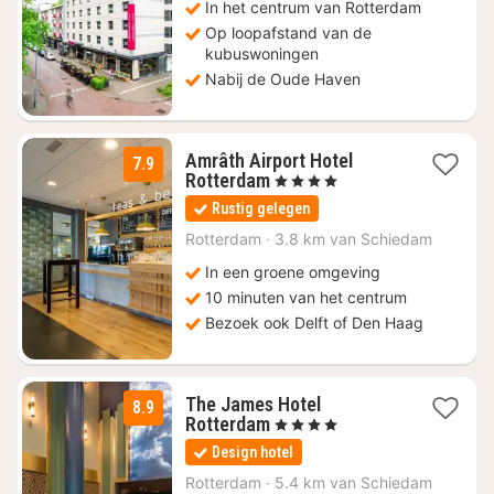
€
In het centrum van Rotterdam
58,28
Op loopafstand van de
kubuswoningen
Nabij de Oude Haven
Amrâth Airport Hotel
7.9
1
Rotterdam
, 4 Sterren
nacht
Rustig gelegen
vanaf
€
Rotterdam
·
3.8 km van Schiedam
86,78
In een groene omgeving
10 minuten van het centrum
Bezoek ook Delft of Den Haag
The James Hotel
8.9
1
Rotterdam
, 4 Sterren
nacht
Design hotel
vanaf
€
Rotterdam
·
5.4 km van Schiedam