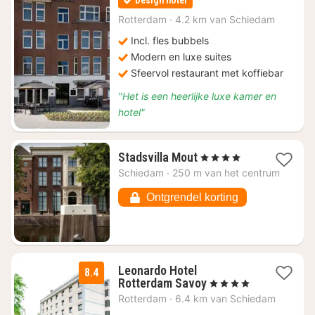
Design hotel
vanaf
€
Rotterdam
·
4.2 km van Schiedam
91,06
Incl. fles bubbels
Modern en luxe suites
Sfeervol restaurant met koffiebar
"Het is een heerlijke luxe kamer en
hotel"
1
Stadsvilla Mout
, 4 Sterren
nacht
Schiedam
·
250 m van het centrum
vanaf
€
Ontgrendel korting
86,16
Leonardo Hotel
8.4
1
Rotterdam Savoy
, 4 Sterren
nacht
Rotterdam
·
6.4 km van Schiedam
vanaf