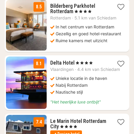
Bilderberg Parkhotel
8.5
1
Rotterdam
, 4 Sterren
nacht
Rotterdam
·
5.1 km van Schiedam
vanaf
€
In het centrum van Rotterdam
102,56
Gezellig en goed hotel-restaurant
Ruime kamers met uitzicht
1
Delta Hotel
, 4 Sterren
8.1
nacht
Vlaardingen
·
4.4 km van Schiedam
vanaf
€
Unieke locatie in de haven
102,85
Nabij Rotterdam
Nautische stijl
"Het heerlijke luxe ontbijt"
Le Marin Hotel Rotterdam
7.4
1
City
, 4 Sterren
nacht