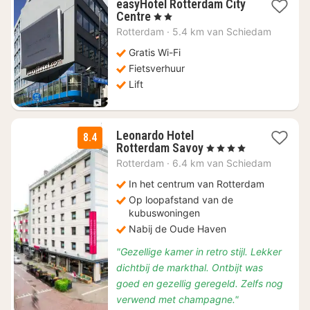
easyHotel Rotterdam City
1
Centre
, 2 Sterren
nacht
Rotterdam
·
5.4 km van Schiedam
vanaf
€
Gratis Wi-Fi
57,21
Fietsverhuur
Lift
Leonardo Hotel
8.4
1
Rotterdam Savoy
, 4 Sterren
nacht
Rotterdam
·
6.4 km van Schiedam
vanaf
€
In het centrum van Rotterdam
58,28
Op loopafstand van de
kubuswoningen
Nabij de Oude Haven
"Gezellige kamer in retro stijl. Lekker
dichtbij de markthal. Ontbijt was
goed en gezellig geregeld. Zelfs nog
verwend met champagne."