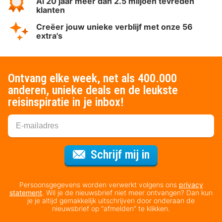
Al 20 jaar meer dan 2.5 miljoen tevreden
klanten
Creëer jouw unieke verblijf met onze 56
extra's
Ontvang elke week, net als 400.000
anderen, unieke deals en de leukste
reisinspiratie in je inbox!
Voor de nieuws
Schrijf mij in
Persoonsgegevens worden verwerkt volgens ons
privacy
statement
. Wil je de nieuwsbrief niet meer ontvangen? Dan kun
je je altijd gemakkelijk uitschrijven door onderaan de
nieuwsbrief op “afmelden” te klikken.