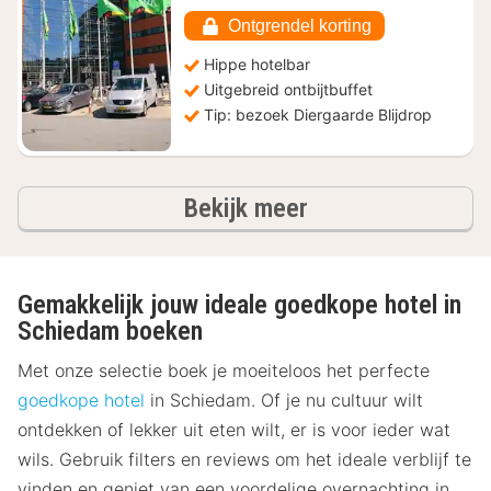
70,56
Ontgrendel korting
Hippe hotelbar
Uitgebreid ontbijtbuffet
Tip: bezoek Diergaarde Blijdrop
hotels
Bekijk meer
Gemakkelijk jouw ideale goedkope hotel in
Schiedam boeken
Met onze selectie boek je moeiteloos het perfecte
goedkope hotel
in Schiedam. Of je nu cultuur wilt
ontdekken of lekker uit eten wilt, er is voor ieder wat
wils. Gebruik filters en reviews om het ideale verblijf te
vinden en geniet van een voordelige overnachting in