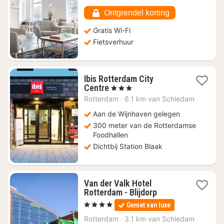
vanaf
€
Ontgrendel korting
70,18
Gratis Wi-Fi
Fietsverhuur
Ibis Rotterdam City
1
Centre
, 3 Sterren
nacht
Rotterdam
·
6.1 km van Schiedam
vanaf
€
Aan de Wijnhaven gelegen
69,94
300 meter van de Rotterdamse
Foodhallen
Dichtbij Station Blaak
Van der Valk Hotel
1
Rotterdam - Blijdorp
nacht
, 4 Sterren
Geniet van luxe
vanaf
€
Rotterdam
·
3.1 km van Schiedam