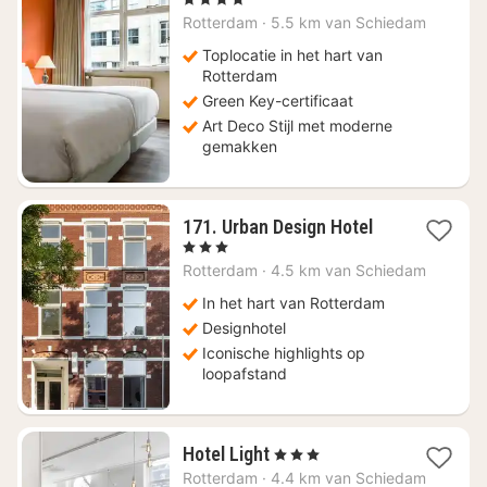
vanaf
Rotterdam
·
5.5 km van Schiedam
€
69,68
Toplocatie in het hart van
Rotterdam
Green Key-certificaat
Art Deco Stijl met moderne
gemakken
1
171. Urban Design Hotel
nacht
, 3 Sterren
vanaf
Rotterdam
·
4.5 km van Schiedam
€
69,71
In het hart van Rotterdam
Designhotel
Iconische highlights op
loopafstand
1
Hotel Light
, 3 Sterren
nacht
Rotterdam
·
4.4 km van Schiedam