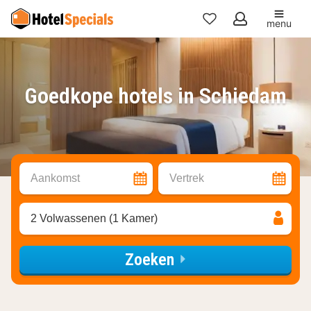
menu
Mijn
favorieten
Goedkope hotels in Schiedam
Aankomst
Vertrek
2 Volwassenen (1 Kamer)
Zoeken