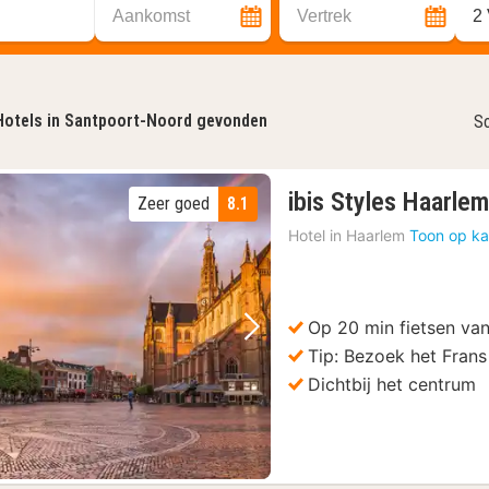
Aankomst
Vertrek
2
Hotels in Santpoort-Noord gevonden
So
ibis Styles Haarlem
Zeer goed
8.1
Hotel in
Haarlem
Toon op ka
Op 20 min fietsen va
Vorige foto
Volgende foto
Tip: Bezoek het Fran
Dichtbij het centrum