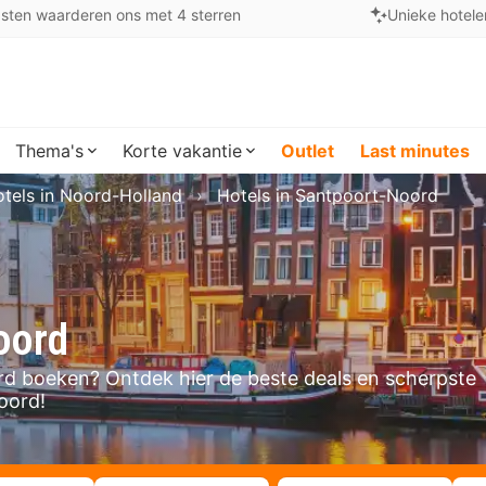
sten waarderen ons met 4 sterren
Unieke hotele
Thema's
Korte vakantie
Outlet
Last minutes
tels in Noord-Holland
Hotels in Santpoort-Noord
oord
oord boeken? Ontdek hier de beste deals en scherpste
oord!