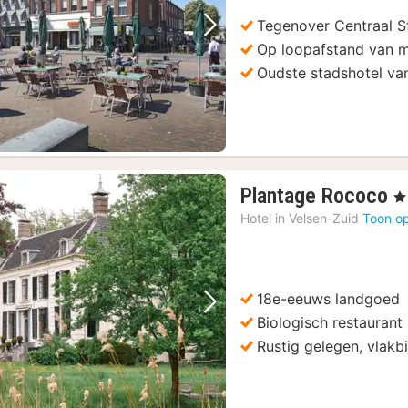
Tegenover Centraal S
Vorige foto
Volgende foto
Op loopafstand van m
Oudste stadshotel va
1
Plantage Rococo
, 4
n
Hotel in
Velsen-Zuid
Toon op
v
€
1
18e-eeuws landgoed
Vorige foto
Volgende foto
Biologisch restaurant
Rustig gelegen, vlakb