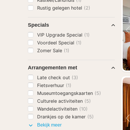
Kasteel/Landhuis
(1)
Rustig gelegen hotel
(2)
Specials
VIP Upgrade Special
(1)
Voordeel Special
(1)
Zomer Sale
(1)
Arrangementen met
Late check out
(3)
Fietsverhuur
(1)
Museumtoegangskaarten
(5)
Culturele activiteiten
(5)
Wandelactiviteiten
(10)
Drankjes op de kamer
(5)
Arrangementen
Bekijk meer
met