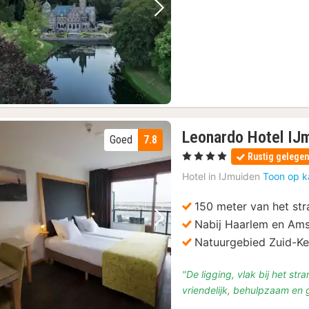
Vorige foto
Volgende foto
Leonardo Hotel IJ
Goed
7.8
, 4 Sterren
Rustig gelege
Hotel in
IJmuiden
Toon op k
150 meter van het st
Nabij Haarlem en Am
Vorige foto
Volgende foto
Natuurgebied Zuid-K
t met audiogids
(5)
"De ligging, vlak bij het str
vriendelijk, behulpzaam en
racecircuit
(3)