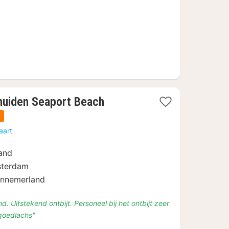
1
muiden Seaport Beach
nacht
n
vanaf
aart
€
97,75
rand
sterdam
ennemerland
and. Uitstekend ontbijt. Personeel bij het ontbijt zeer
 goedlachs"