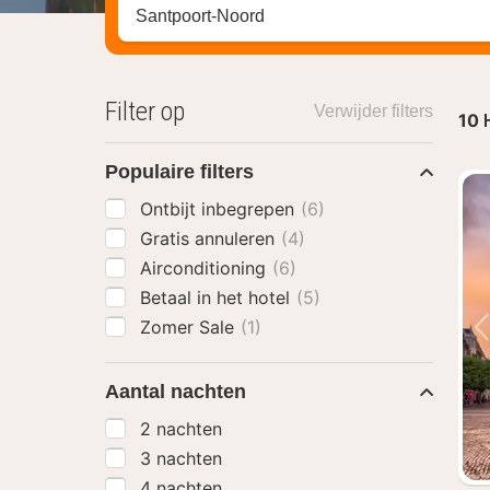
Zoek op hotel, regio of stad
Filter op
Verwijder filters
10
Populaire filters
Ontbijt inbegrepen
(6)
Gratis annuleren
(4)
Airconditioning
(6)
Betaal in het hotel
(5)
Zomer Sale
(1)
Aantal nachten
2 nachten
3 nachten
4 nachten