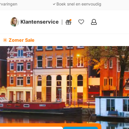
rvaringen
Boek snel en eenvoudig
Klantenservice
Mijn
favorieten
☀️ Zomer Sale