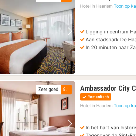
nac
Hotel in
Haarlem
Toon op ka
van
€
121
Ligging in centrum H
Vorige foto
Volgende foto
Aan stadspark De Ha
In 20 minuten naar Z
Ambassador City C
Zeer goed
8.1
Romantisch
Hotel in
Haarlem
Toon op ka
In het hart van histor
Vorige foto
Volgende foto
Tegenover de Sint-B