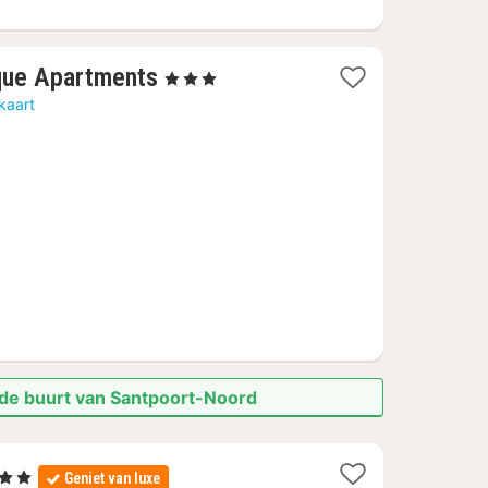
1
que Apartments
, 3 Sterren
nacht
kaart
vanaf
€
307,44
 de buurt van Santpoort-Noord
rren
Geniet van luxe