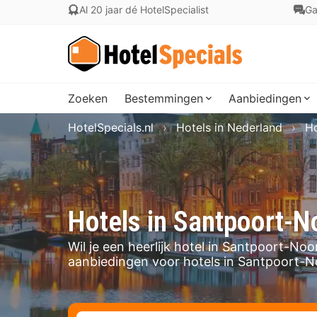
Al 20 jaar dé HotelSpecialist
Ga
Zoeken
Bestemmingen
Aanbiedingen
HotelSpecials.nl
Hotels in Nederland
Ho
Hotels in Santpoort-N
Wil je een heerlijk hotel in Santpoort-N
aanbiedingen voor hotels in Santpoort-N