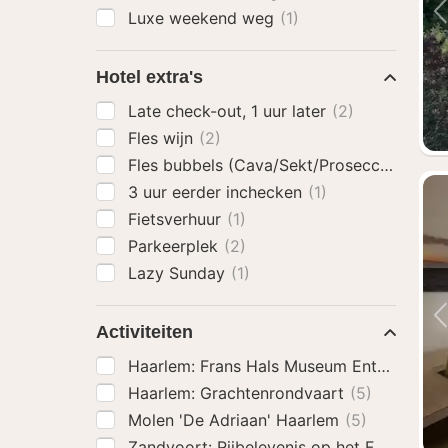
Luxe weekend weg
(1)
Hotel extra's
Late check-out, 1 uur later
(2)
Fles wijn
(2)
Fles bubbels (Cava/Sekt/Prosecco)
(3)
3 uur eerder inchecken
(1)
Fietsverhuur
(1)
Parkeerplek
(2)
Lazy Sunday
(1)
Activiteiten
Haarlem: Frans Hals Museum Entree Ticke
Haarlem: Grachtenrondvaart
(5)
Molen 'De Adriaan' Haarlem
(5)
Zandvoort: Rijbelevenis op het Formule 1-