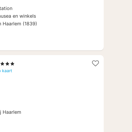
119
tation
usea en winkels
n Haarlem (1839)
 Sterren
acht
 kaart
anaf
20
ij Haarlem