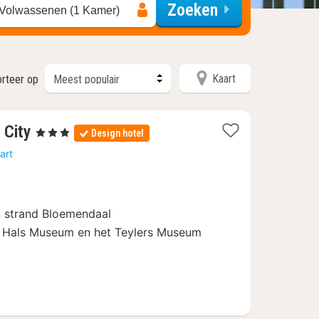
Zoeken
 Volwassenen (1 Kamer)
Kaart
rteer op
1
 City
, 3 Sterren
Design hotel
nacht
art
vanaf
€
80,10
n strand Bloemendaal
s Hals Museum en het Teylers Museum