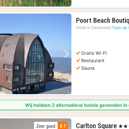
Poort Beach Bouti
Hotel in
Zandvoort
Toon op 
Gratis Wi-Fi
Vorige foto
Volgende foto
Restaurant
Sauna
Wij hebben 2 alternatieve hotels gevonden in
1
Carlton Square
Zeer goed
8.7
, 4 Ste