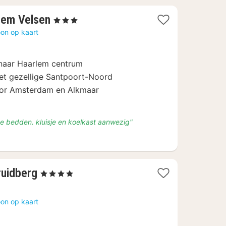
1
lem Velsen
, 3 Sterren
nacht
on op kaart
vanaf
€
 naar Haarlem centrum
94
et gezellige Santpoort-Noord
oor Amsterdam en Alkmaar
de bedden. kluisje en koelkast aanwezig"
1
ruidberg
, 4 Sterren
nacht
vanaf
on op kaart
€
111,72