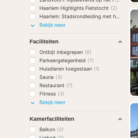
Haarlem Highlights Fietstocht
(2)
Haarlem: Stadsrondleiding met hoogtepu
Activiteiten
Bekijk meer
Faciliteiten
Ontbijt inbegrepen
(6)
Parkeergelegenheid
(7)
Huisdieren toegestaan
(1)
Sauna
(3)
Restaurant
(7)
Fitness
(3)
Faciliteiten
Bekijk meer
Kamerfaciliteiten
Balkon
(2)
Ligbad
(2)