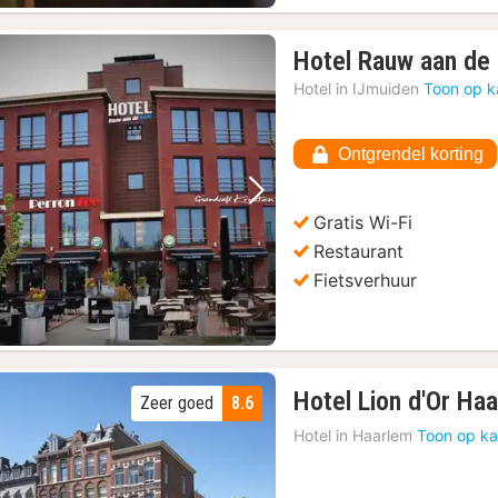
Hotel Rauw aan de
nten
(5)
Hotel in
IJmuiden
Toon op k
Ontgrendel korting
Vorige foto
Volgende foto
Gratis Wi-Fi
Restaurant
Fietsverhuur
Hotel Lion d'Or Ha
Zeer goed
8.6
Hotel in
Haarlem
Toon op ka