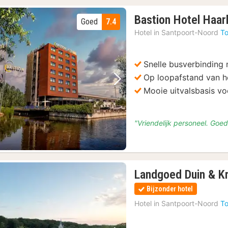
Bastion Hotel Haar
Goed
7.4
Hotel in
Santpoort-Noord
To
Snelle busverbinding
Op loopafstand van h
Vorige foto
Volgende foto
Mooie uitvalsbasis v
"Vriendelijk personeel. Goe
Landgoed Duin & K
Bijzonder hotel
Hotel in
Santpoort-Noord
To