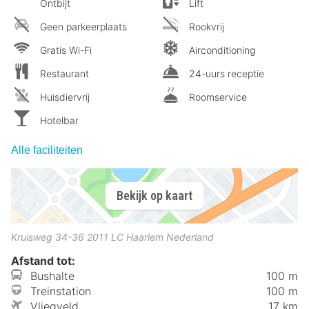
Ontbijt
Lift
Geen parkeerplaats
Rookvrij
Gratis Wi-Fi
Airconditioning
Restaurant
24-uurs receptie
Huisdiervrij
Roomservice
Hotelbar
Alle faciliteiten
Bekijk op kaart
Kruisweg 34-36
2011 LC
Haarlem
Nederland
Afstand tot:
Bushalte
100 m
Treinstation
100 m
Vliegveld
17 km