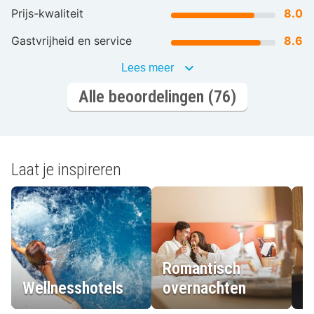
Prijs-kwaliteit
8.0
Gastvrijheid en service
8.6
Lees meer
Alle beoordelingen (76)
Laat je inspireren
Romantisch
Wellnesshotels
overnachten
L