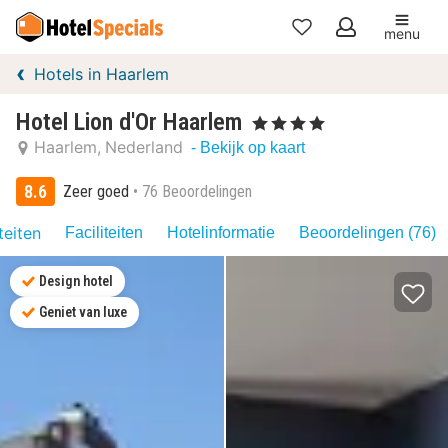
menu
Mijn
Hotels in Haarlem
favorieten
Hotel Lion d'Or Haarlem
, 4 Sterren
Haarlem
Nederland
- Bekijk op kaart
8.6
Zeer goed
76 Beoordelingen
teiten
Faciliteiten
Hotelinformatie
Beoordelingen (76)
Design hotel
Geniet van luxe