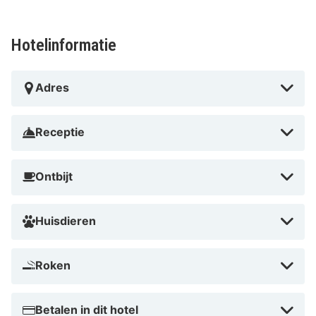
ontbijt en wandel daarna in enkele minuten naar de
Grote Markt, hofjes of het Frans Hals Museum. Neem
Hotelinformatie
de trein naast het hotel voor een uitstapje naar
Amsterdam of het strand van Zandvoort. Sluit je dag
Adres
af in de gezellige Café-Lounge van het hotel, waar je
ontspannen kunt nagenieten.
Receptie
Ontbijt
Huisdieren
Roken
Betalen in dit hotel