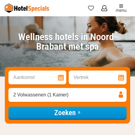
menu
Mijn
favorieten
Wellness hotels in Noord-
Brabant met spa
Aankomst
Vertrek
2 Volwassenen (1 Kamer)
Zoeken