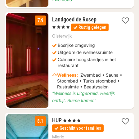
1
Landgoed de Rosep
7.9
nacht
, 4 Sterren
Rustig gelegen
vanaf
€
Oisterwijk
129
Bosrijke omgeving
Uitgebreide wellnessruimte
Culinaire hoogstandjes in het
restaurant
Wellness:
Zwembad • Sauna •
Stoombad • Turks stoombad •
Rustruimte • Beautysalon
"Wellness is uitgebreid. Heerlijk
ontbijt. Ruime kamer."
1
HUP
, 4 Sterren
8.1
nacht
Geschikt voor families
vanaf
€
Mierlo