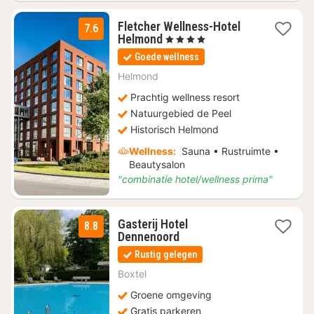
Fletcher Wellness-Hotel
7.6
1
Helmond
, 4 Sterren
nacht
Goede wellness
vanaf
€
Helmond
99
Prachtig wellness resort
Natuurgebied de Peel
Historisch Helmond
Wellness:
Sauna • Rustruimte •
Beautysalon
"combinatie hotel/wellness prima"
Gasterij Hotel
8.8
1
Dennenoord
nacht
Rustig gelegen
vanaf
€
Boxtel
129
Groene omgeving
Gratis parkeren