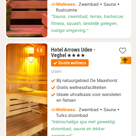
Wellness:
Zwembad • Sauna •
Rustruimte
"Sauna, zwembad, terras, barbecue,
fitness, squash, landelijk gelegen,
rustige omgeving."
Hotel Arrows Uden -
9.0
2
Veghel
, 4 Sterren
nachten
Goede wellness
vanaf
€
Uden
149
Bij natuurgebied De Maashorst
Gratis wellnessfaciliteiten
Ideale uitvalbasis voor wandelen
en fietsen
Wellness:
Zwembad • Sauna •
Turks stoombad
"kleinschalige spa met geweldig
stoombad, sauna en lekker
zwembad"