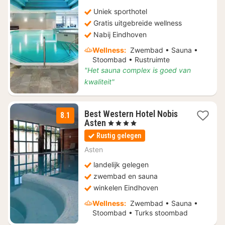
119
Uniek sporthotel
Gratis uitgebreide wellness
Nabij Eindhoven
Wellness:
Zwembad • Sauna •
Stoombad • Rustruimte
"Het sauna complex is goed van
kwaliteit"
Best Western Hotel Nobis
8.1
1
Asten
, 4 Sterren
nacht
Rustig gelegen
vanaf
€
Asten
110
landelijk gelegen
zwembad en sauna
winkelen Eindhoven
Wellness:
Zwembad • Sauna •
Stoombad • Turks stoombad