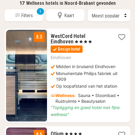
17
Wellness hotels in Noord-Brabant gevonden
1
Filters
Kaart
WestCord Hotel
8.3
1
Eindhoven
, 4 Sterren
nacht
Design hotel
vanaf
€
Eindhoven
110,57
Midden in bruisend Eindhoven
Monumentale Philips fabriek uit
1909
Op loopafstand van het station
Wellness:
Sauna • Stoombad •
Rustruimte • Beautysalon
"Topligging en goed hotel met fijne
wellness"
1
Otium
, 4 Sterren
8.5