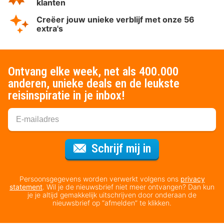
klanten
Creëer jouw unieke verblijf met onze 56
extra's
Ontvang elke week, net als 400.000
anderen, unieke deals en de leukste
reisinspiratie in je inbox!
Voor de nieuws
Schrijf mij in
Persoonsgegevens worden verwerkt volgens ons
privacy
statement
. Wil je de nieuwsbrief niet meer ontvangen? Dan kun
je je altijd gemakkelijk uitschrijven door onderaan de
nieuwsbrief op “afmelden” te klikken.