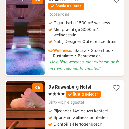
nacht
Goede wellness
vanaf
€
Roosendaal
99
Gigantische 1800 m² wellness
Met prachtige 3000 m²
wellnesstuin
Nabij Designer Outlet en centrum
Wellness:
Sauna • Stoombad •
Rustruimte • Beautysalon
"Hele fijne welness, niet extreem druk
en ruim voldoende variatie."
1
De Ruwenberg Hotel
8.5
nacht
, 4 Sterren
Rustig gelegen
vanaf
€
Sint-Michielsgestel
122
Bijzonder 14e-eeuws kasteel
Sport- en wellnessfaciliteiten
Dichtbij ’s-Hertogenbosch