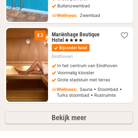
Buitenzwembad
Wellness:
Zwembad
Mariënhage Boutique
8.3
1
Hotel
, 4 Sterren
nacht
Bijzonder hotel
vanaf
€
Eindhoven
97,76
In het centrum van Eindhoven
Voormalig klooster
Grote stadstuin met terras
Wellness:
Sauna • Stoombad •
Turks stoombad • Rustruimte
hotels
Bekijk meer