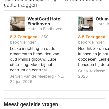
gasten zeggen
WestCord Hotel
Otium
Eindhoven
Hotel 
Hotel in Eindhoven
uit
uit
8.3
Zeer goed
‐
350
8.5
Zeer goed
‐
10
10
beoordelingen
beoordelingen
,
,
Leuke inrichting en oude
Heerlijk zo de sa
ornamenten behouden van
kunnen en je ho
oud Philips grbouw. Luxe
opzoeken! Leuke 
uitstraling. Mooi bij het
beneden bij de b
centrum en centraal.
Crina Joziasse ‐
Jeroen van de Meeberg ‐ NL,
2025
22 jun 2026
Meest gestelde vragen