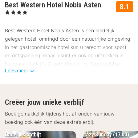
Best Western Hotel Nobis Asten
8.1
, 4 Sterren
Best Western Hotel Nobis Asten is een landelijk
gelegen hotel, omringd door een natuurrijke omgeving.
In het gastronomische hotel kun u terecht voor sport
en ontspanning, maar u kunt er ook op uittrekken in
Nationaal Park De Groote Peel of de Strabrechtse
Lees meer
Heide. Houdt u van citytrips? Ga shoppen of cultuur
snuiven in Venlo en Eindhoven!
De kamers van het hotel zijn ruim en comfortabel
Creëer jouw unieke verblijf
ingericht. Alle kamers zijn voorzien van een televisie,
wekkerradio, kluisje, bureau en een badkamer met een
Boek gemakkelijk tijdens het afronden van jouw
föhn, douche en/of bad en toilet. Een aantal kamers is
boeking ook één van deze extra’s erbij.
voorzien van een balkon. Verder is er in het hotel
Dagelijks ontbijt
Lazy Sunday (17:00)
draadloos internet aanwezig. In het hotel bevindt zich