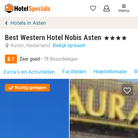
menu
Mijn
Hotels in Asten
favorieten
Best Western Hotel Nobis Asten
, 4 Sterren
Asten
Nederland
Bekijk op kaart
8.1
Zeer goed
78 Beoordelingen
Extra's en Activiteiten
Faciliteiten
Hotelinformatie
B
Rustig gelegen